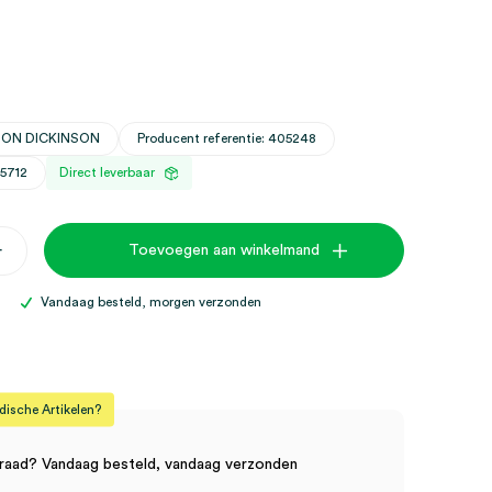
CTON DICKINSON
Producent referentie: 405248
25712
Direct leverbaar
+
Toevoegen aan winkelmand
Vandaag besteld, morgen verzonden
sche Artikelen?
raad? Vandaag besteld, vandaag verzonden