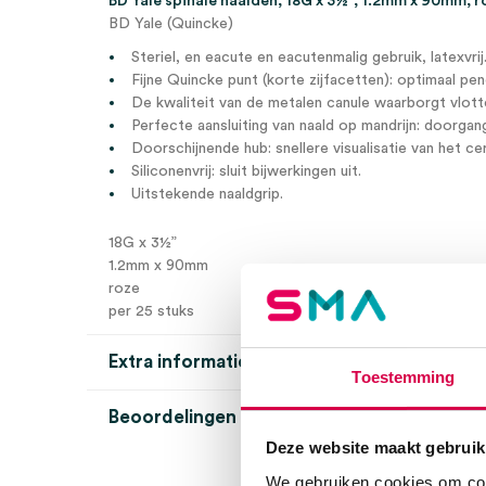
BD Yale spinale naalden, 18G x 3½”, 1.2mm x 90mm, r
BD Yale (Quincke)
Steriel, en eacute en eacutenmalig gebruik, latexvrij
Fijne Quincke punt (korte zijfacetten): optimaal pe
De kwaliteit van de metalen canule waarborgt vlott
Perfecte aansluiting van naald op mandrijn: doorgan
Doorschijnende hub: snellere visualisatie van het ce
Siliconenvrij: sluit bijwerkingen uit.
Uitstekende naaldgrip.
18G x 3½”
1.2mm x 90mm
roze
per 25 stuks
Extra informatie
Toestemming
Beoordelingen (0)
Aantal
25 stuks
Deze website maakt gebruik
Beoordelingen
Kleur
roze
We gebruiken cookies om cont