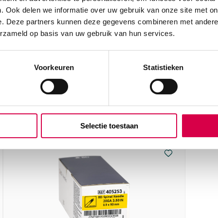
. Ook delen we informatie over uw gebruik van onze site met on
e. Deze partners kunnen deze gegevens combineren met andere i
erzameld op basis van uw gebruik van hun services.
Voorkeuren
Statistieken
½”, 1.2mm x 90mm, roze (25)”
 met
Selectie toestaan