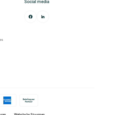
Social media
es
uren
Website by Stuurmen