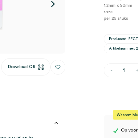
1.2mm x 90mm
roze
per 25 stuks
Producent: BE
Artikelnummer: 
Download QR
BD
-
Yale
spinale
naalden,
18G
x
3½",
1.2mm
x
Waarom Medi
90mm,
roze
(25)
Op voor
aantal