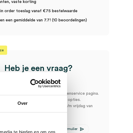
anten, vaste korting
in order toeslag vanaf €75 bestelwaarde
n een gemiddelde van 7.7! (10 beoordelingen)
ice
Heb je een vraag?
Anca helpt je!
oord snel en makkelijk op onze klantenservice pagina.
r ons via een van de onderstaande opties.
Over
service is bereikbaar van maandag t/m vrijdag van
:00
E-mail Anca
Contactformulier
 media te bieden en om ons