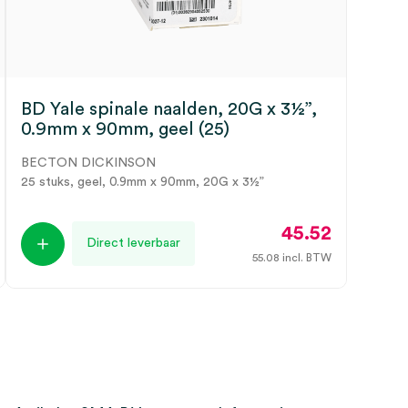
BD Yale spinale naalden, 20G x 3½”,
0.9mm x 90mm, geel (25)
BECTON DICKINSON
25 stuks, geel, 0.9mm x 90mm, 20G x 3½”
45.52
Direct leverbaar
55.08
incl. BTW