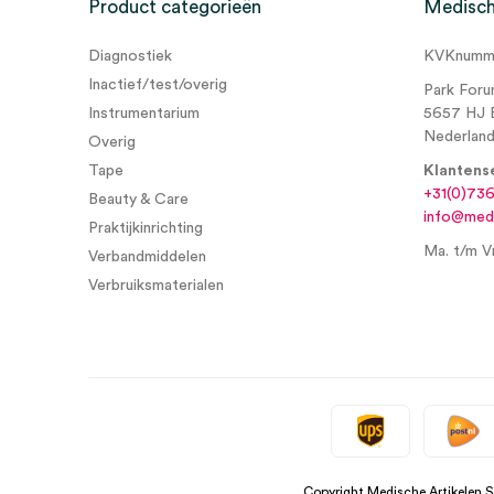
Product categorieën
Medisch
Diagnostiek
KVKnumme
Inactief/test/overig
Park Foru
Instrumentarium
5657 HJ 
Nederlan
Overig
Tape
Klantens
+31(0)73
Beauty & Care
info@medi
Praktijkinrichting
Ma. t/m Vr
Verbandmiddelen
Verbruiksmaterialen
Copyright Medische Artikelen 