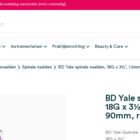
fde werkdag verzonden (mits voorradig)
n
Instrumentarium
Praktijkinrichting
Beauty & Care
ienaalden
Spinale naalden
BD Yale spinale naalden, 18G x 3½”, 1.2m
BD Yale 
18G x 3½
90mm, r
BD Yale Quincke s
18G x 3½”