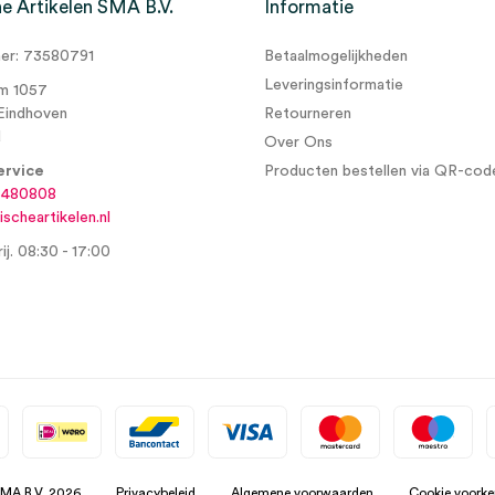
e Artikelen SMA B.V.
Informatie
r: 73580791
Betaalmogelijkheden
Leveringsinformatie
m 1057
Eindhoven
Retourneren
d
Over Ons
ervice
Producten bestellen via QR-cod
6480808
scheartikelen.nl
ij. 08:30 - 17:00
SMA B.V. 2026
Privacybeleid
Algemene voorwaarden
Cookie voorke