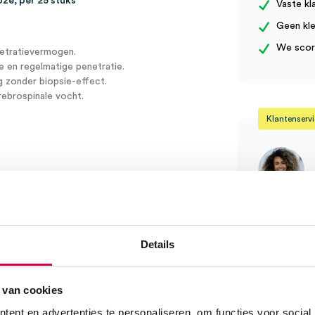
oze, per 25 stuks
Vaste kl
Geen kle
.
We score
netratievermogen.
e en regelmatige penetratie.
g zonder biopsie-effect.
rebrospinale vocht.
Klantenserv
Vind je antw
Of contactee
Details
Onze klanten
08:30 tot 17
 van cookies
Bel Anca
ent en advertenties te personaliseren, om functies voor social