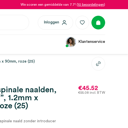
We scoren een gemiddelde van 7.7! (
10 beoordelingen
)
Inloggen
Klantenservice
m x 90mm, roze (25)
€
45.52
spinale naalden,
€
55.08
incl. BTW
”, 1.2mm x
oze (25)
pinale naald zonder introducer