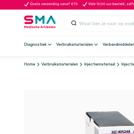
Gratis verzending vanaf €75
Vóór 15:00 uur besteld, zel
Diagnostiek
Verbruiksmaterialen
Verbandmiddele
Home
Verbruiksmaterialen
Injectiemateriaal
Inject