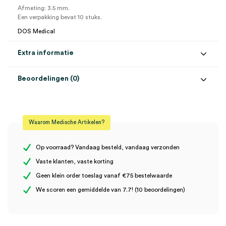
Afmeting: 3.5 mm.
Een verpakking bevat 10 stuks.
DOS Medical
Extra informatie
Beoordelingen (0)
Aantal
10 stuks
Beoordelingen
Afmeting
Ø 3.5mm
Waarom Medische Artikelen?
Steriel
steriel
Er zijn nog geen beoordelingen.
Op voorraad? Vandaag besteld, vandaag verzonden
Vaste klanten, vaste korting
Geen klein order toeslag vanaf €75 bestelwaarde
Wees de eerste om “Biopsie Punch, 3.5mm (10)” te beoordelen
We scoren een gemiddelde van 7.7! (10 beoordelingen)
Je moet
ingelogd zijn
om een beoordeling te plaatsen.