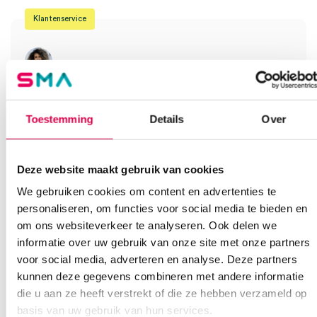
Klantenservice
Heb je een vraag?
Anca helpt je!
Toestemming
Details
Over
Vind je antwoord snel en makkelijk op onze klantenservice pagina.
Of contacteer ons via een van de onderstaande opties.
Deze website maakt gebruik van cookies
Onze klantenservice is bereikbaar van maandag t/m vrijdag van
08:30 tot 17:00
We gebruiken cookies om content en advertenties te
personaliseren, om functies voor social media te bieden en
Bel Anca
E-mail Anca
Contactformulier
om ons websiteverkeer te analyseren. Ook delen we
informatie over uw gebruik van onze site met onze partners
voor social media, adverteren en analyse. Deze partners
kunnen deze gegevens combineren met andere informatie
die u aan ze heeft verstrekt of die ze hebben verzameld op
basis van uw gebruik van hun services.