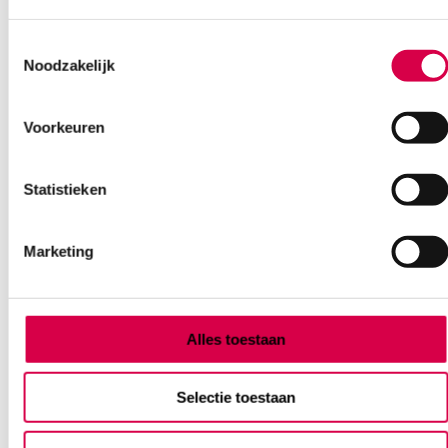
Toestemmingsselectie
Ook interessant
Noodzakelijk
Voorkeuren
Statistieken
Marketing
Alles toestaan
Selectie toestaan
Kai Biopsie Punch huidstans, 4mm (20)