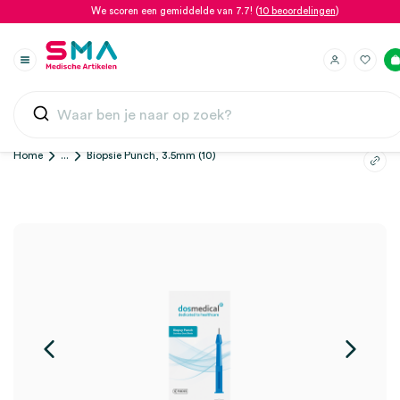
We scoren een gemiddelde van 7.7! (
10 beoordelingen
)
Home
...
Biopsie Punch, 3.5mm (10)