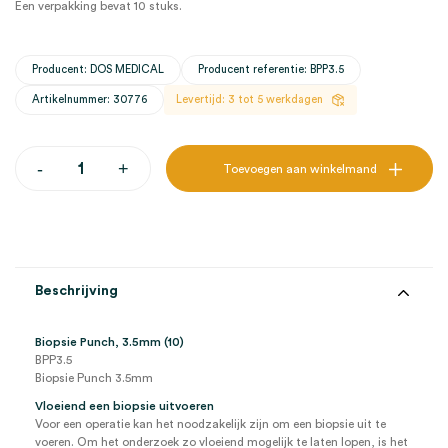
Een verpakking bevat 10 stuks.
Producent: DOS MEDICAL
Producent referentie: BPP3.5
Artikelnummer: 30776
Levertijd: 3 tot 5 werkdagen
Biopsie
-
+
Toevoegen aan winkelmand
Punch,
3.5mm
(10)
aantal
Beschrijving
Biopsie Punch, 3.5mm (10)
BPP3.5
Biopsie Punch 3.5mm
Vloeiend een biopsie uitvoeren
Voor een operatie kan het noodzakelijk zijn om een biopsie uit te
voeren. Om het onderzoek zo vloeiend mogelijk te laten lopen, is het