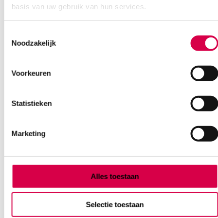
basis van uw gebruik van hun services.
Toestemmingsselectie
Noodzakelijk
Ook interessant
Voorkeuren
Statistieken
Marketing
Alles toestaan
Selectie toestaan