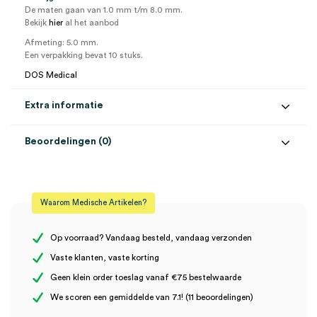
De maten gaan van 1.0 mm t/m 8.0 mm.
Bekijk
hier
al het aanbod
Afmeting: 5.0 mm.
Een verpakking bevat 10 stuks.
DOS Medical
Extra informatie
Beoordelingen (0)
Aantal
10 stuks
Beoordelingen
Afmeting
Ø 5mm
Waarom Medische Artikelen?
Steriel
steriel
Er zijn nog geen beoordelingen.
Op voorraad? Vandaag besteld, vandaag verzonden
Vaste klanten, vaste korting
Geen klein order toeslag vanaf €75 bestelwaarde
Wees de eerste om “Biopsie Punch, 5mm (10)” te beoordelen
We scoren een gemiddelde van 7.1! (11 beoordelingen)
Je moet
ingelogd zijn
om een beoordeling te plaatsen.