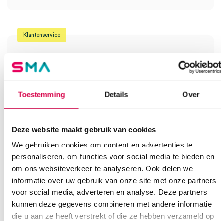
Klantenservice
Heb je een vraag?
Toestemming
Details
Over
Anca helpt je!
Vind je antwoord snel en makkelijk op onze klantenservice pagina.
Deze website maakt gebruik van cookies
Of contacteer ons via een van de onderstaande opties.
Onze klantenservice is bereikbaar van maandag t/m vrijdag van
We gebruiken cookies om content en advertenties te
08:30 tot 17:00
personaliseren, om functies voor social media te bieden en
om ons websiteverkeer te analyseren. Ook delen we
Bel Anca
E-mail Anca
Contactformulier
informatie over uw gebruik van onze site met onze partners
voor social media, adverteren en analyse. Deze partners
kunnen deze gegevens combineren met andere informatie
die u aan ze heeft verstrekt of die ze hebben verzameld op