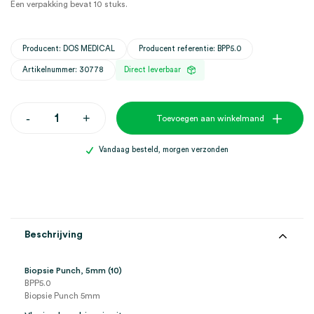
Een verpakking bevat 10 stuks.
Producent: DOS MEDICAL
Producent referentie: BPP5.0
Artikelnummer: 30778
Direct leverbaar
Biopsie
-
+
Toevoegen aan winkelmand
Punch,
5mm
(10)
Vandaag besteld, morgen verzonden
aantal
Beschrijving
Biopsie Punch, 5mm (10)
BPP5.0
Biopsie Punch 5mm