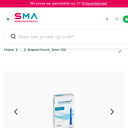
We scoren een gemiddelde van 7.1! (
11 beoordelingen
)
Home
...
Biopsie Punch, 5mm (10)