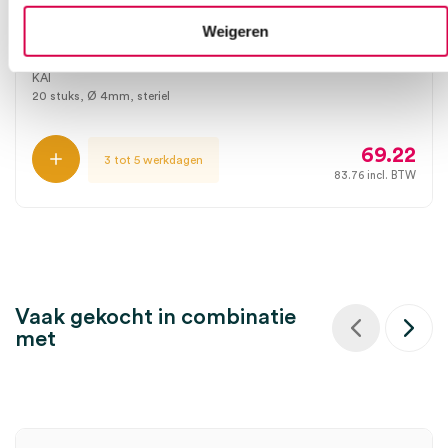
Weigeren
Kai Biopsie Punch huidstans, 4mm (20)
KAI
20 stuks, Ø 4mm, steriel
69.22
3 tot 5 werkdagen
83.76
incl. BTW
Vaak gekocht in combinatie
met