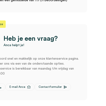
n een gemiddelde van 7.1! (11 beoordelingen)
ice
Heb je een vraag?
Anca helpt je!
oord snel en makkelijk op onze klantenservice pagina.
r ons via een van de onderstaande opties.
service is bereikbaar van maandag t/m vrijdag van
:00
E-mail Anca
Contactformulier