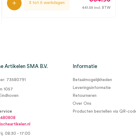
3 tot 5 werkdagen
441.59
incl. BTW
e Artikelen SMA B.V.
Informatie
r: 73580791
Betaalmogelijkheden
Leveringsinformatie
m 1057
Eindhoven
Retourneren
d
Over Ons
ervice
Producten bestellen via QR-cod
6480808
scheartikelen.nl
ij. 08:30 - 17:00