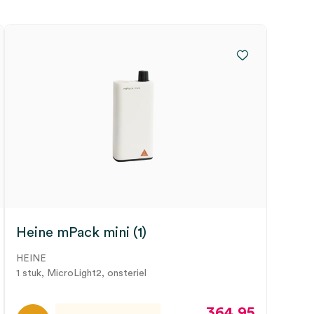
Heine mPack mini (1)
HEINE
1 stuk, MicroLight2, onsteriel
364.95