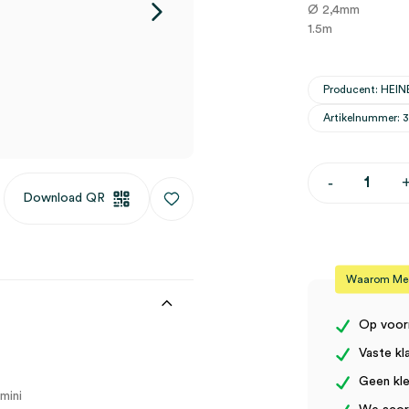
Ø 2,4mm
1.5m
Producent: HEIN
Artikelnummer: 
Heine
-
aansluitsnoe
Download QR
SC1,
Ø
2.4mm,
1.5m
(1)
Waarom Medi
aantal
Op voor
Vaste kl
Geen kle
mini