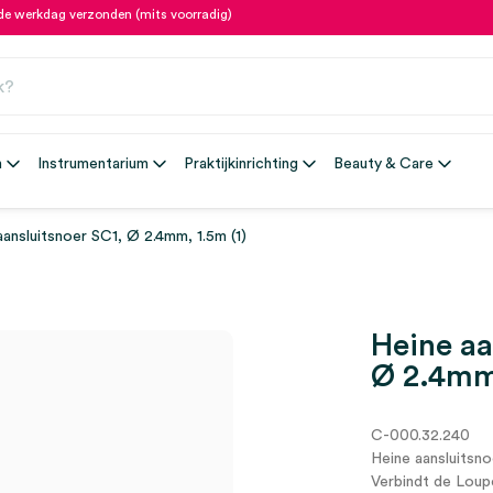
fde werkdag verzonden (mits voorradig)
n
Instrumentarium
Praktijkinrichting
Beauty & Care
aansluitsnoer SC1, Ø 2.4mm, 1.5m (1)
Heine aa
Ø 2.4mm,
C-000.32.240
Heine aansluitsn
Verbindt de Loup