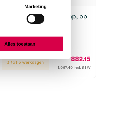
Marketing
e EL3 LED onderzoekslamp, op
dbaar statief (set)
 EL3 LED, onsteriel
Alles toestaan
882.15
3 tot 5 werkdagen
1,067.40
incl. BTW