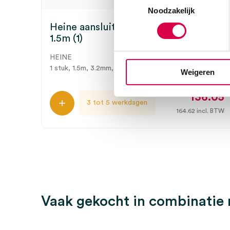
Noodzakelijk
Heine aansluitsnoer SC2, Ø 3.2mm,
1.5m (1)
HEINE
1 stuk, 1.5m, 3.2mm, MicroLight2, SC2
Weigeren
136.05
3 tot 5 werkdagen
164.62
incl. BTW
Vaak gekocht in combinatie