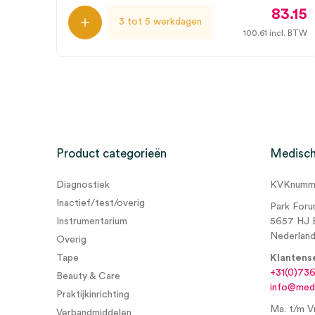
83.15
3 tot 5 werkdagen
100.61
incl. BTW
Product categorieën
Medisch
Diagnostiek
KVKnumme
Inactief/test/overig
Park Foru
Instrumentarium
5657 HJ 
Nederlan
Overig
Tape
Klantens
+31(0)73
Beauty & Care
info@medi
Praktijkinrichting
Ma. t/m Vr
Verbandmiddelen