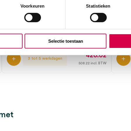
Voorkeuren
Statistieken
Heine mPack mini, E4-USB plug-in
Hein
transformator (1)
verrij
HEINE
HEINE
1 set, MicroLight2, onsteriel
1 stuk,
Selectie toestaan
420.02
3 tot 5 werkdagen
508.22
incl. BTW
 met