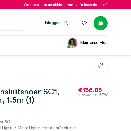
We scoren een gemiddelde van 7.1! (
11 beoordelingen
)
Inloggen
Klantenservice
€
136.05
nsluitsnoer SC1,
€
164.62
incl. BTW
 1.5m (1)
oer SC1
eLight2 / MicroLight2 met de mPack mini