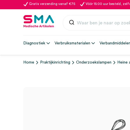
Gratis verzending vanaf €75
Vóór 15:00 uur besteld, zel
Diagnostiek
Verbruiksmaterialen
Verbandmiddele
Home
Praktijkinrichting
Onderzoekslampen
Heine 