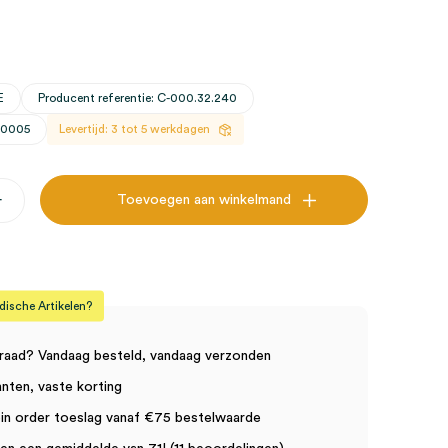
E
Producent referentie: C-000.32.240
30005
Levertijd: 3 tot 5 werkdagen
+
Toevoegen aan winkelmand
r
sche Artikelen?
raad? Vandaag besteld, vandaag verzonden
anten, vaste korting
in order toeslag vanaf €75 bestelwaarde