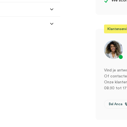
We score
Klantenserv
Vind je antw
Of contactee
Onze klanten
m, 1.5m (1)” te beoordelen
08:30 tot 17
Bel Anca