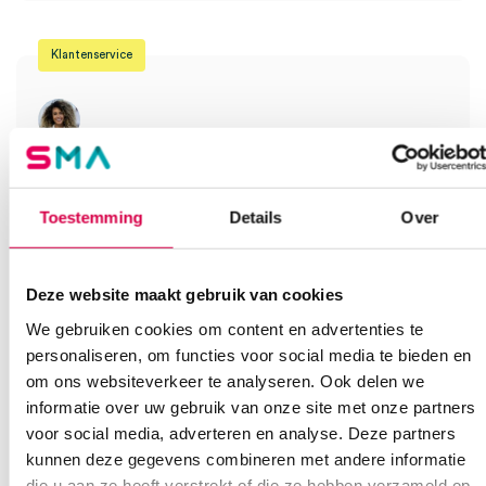
Klantenservice
Heb je een vraag?
Anca helpt je!
Toestemming
Details
Over
Vind je antwoord snel en makkelijk op onze klantenservice pagina.
Of contacteer ons via een van de onderstaande opties.
Onze klantenservice is bereikbaar van maandag t/m vrijdag van
Deze website maakt gebruik van cookies
08:30 tot 17:00
We gebruiken cookies om content en advertenties te
personaliseren, om functies voor social media te bieden en
Bel Anca
E-mail Anca
Contactformulier
om ons websiteverkeer te analyseren. Ook delen we
informatie over uw gebruik van onze site met onze partners
voor social media, adverteren en analyse. Deze partners
kunnen deze gegevens combineren met andere informatie
die u aan ze heeft verstrekt of die ze hebben verzameld op