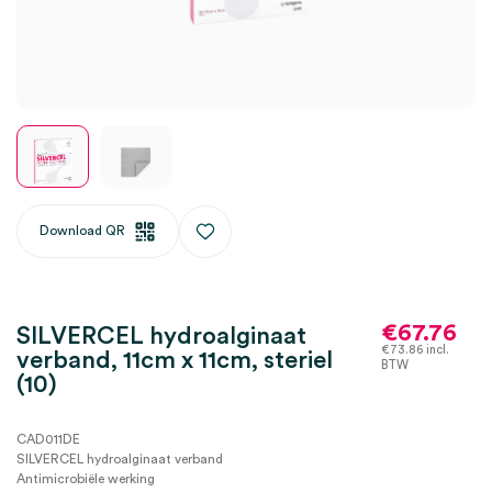
Download QR
€
67.76
SILVERCEL hydroalginaat
€
73.86
incl.
verband, 11cm x 11cm, steriel
BTW
(10)
CAD011DE
SILVERCEL hydroalginaat verband
Antimicrobiële werking