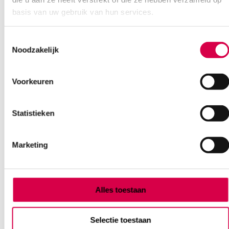
basis van uw gebruik van hun services.
Ook interessant
Toestemmingsselectie
Noodzakelijk
Voorkeuren
Statistieken
Marketing
Alles toestaan
Selectie toestaan