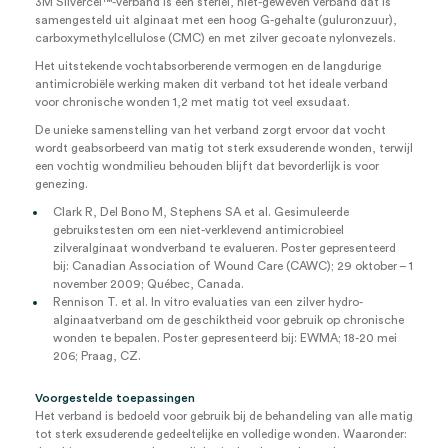
3M Silvercel™-verband is een steriel, niet-geweven verband dat is
samengesteld uit alginaat met een hoog G-gehalte (guluronzuur),
carboxymethylcellulose (CMC) en met zilver gecoate nylonvezels.
Het uitstekende vochtabsorberende vermogen en de langdurige
antimicrobiële werking maken dit verband tot het ideale verband
voor chronische wonden 1,2 met matig tot veel exsudaat.
De unieke samenstelling van het verband zorgt ervoor dat vocht
wordt geabsorbeerd van matig tot sterk exsuderende wonden, terwijl
een vochtig wondmilieu behouden blijft dat bevorderlijk is voor
genezing.
Clark R, Del Bono M, Stephens SA et al. Gesimuleerde
gebruikstesten om een niet-verklevend antimicrobieel
zilveralginaat wondverband te evalueren. Poster gepresenteerd
bij: Canadian Association of Wound Care (CAWC); 29 oktober – 1
november 2009; Québec, Canada.
Rennison T. et al. In vitro evaluaties van een zilver hydro-
alginaatverband om de geschiktheid voor gebruik op chronische
wonden te bepalen. Poster gepresenteerd bij: EWMA; 18-20 mei
206; Praag, CZ.
Voorgestelde toepassingen
Het verband is bedoeld voor gebruik bij de behandeling van alle matig
tot sterk exsuderende gedeeltelijke en volledige wonden. Waaronder: