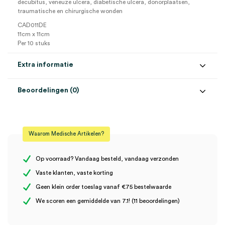
decubitus, veneuze ulcera, diabetische ulcera, donorplaatsen,
traumatische en chirurgische wonden
CAD011DE
11cm x 11cm
Per 10 stuks
Extra informatie
Beoordelingen (0)
Aantal
10 stuks
Beoordelingen
Afmeting
11cm x 11cm
Waarom Medische Artikelen?
Steriel
steriel
Er zijn nog geen beoordelingen.
Op voorraad? Vandaag besteld, vandaag verzonden
Vaste klanten, vaste korting
Geen klein order toeslag vanaf €75 bestelwaarde
Wees de eerste om “SILVERCEL hydroalginaat verband, 11cm x
We scoren een gemiddelde van 7.1! (11 beoordelingen)
11cm, steriel (10)” te beoordelen
Je moet
ingelogd zijn
om een beoordeling te plaatsen.