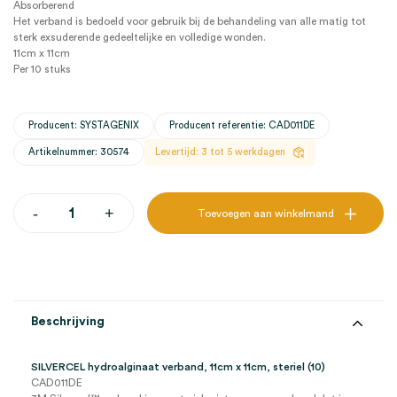
Absorberend
Het verband is bedoeld voor gebruik bij de behandeling van alle matig tot
sterk exsuderende gedeeltelijke en volledige wonden.
11cm x 11cm
Per 10 stuks
Producent: SYSTAGENIX
Producent referentie: CAD011DE
Artikelnummer: 30574
Levertijd: 3 tot 5 werkdagen
SILVERCEL
-
+
Toevoegen aan winkelmand
hydroalginaat
verband,
11cm
x
11cm,
steriel
(10)
Beschrijving
aantal
SILVERCEL hydroalginaat verband, 11cm x 11cm, steriel (10)
CAD011DE