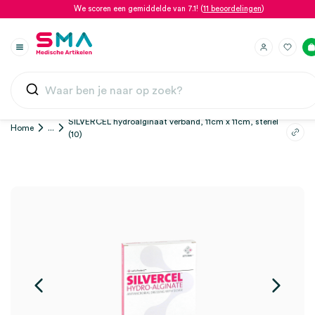
We scoren een gemiddelde van 7.1! (
11 beoordelingen
)
SILVERCEL hydroalginaat verband, 11cm x 11cm, steriel
Home
...
(10)