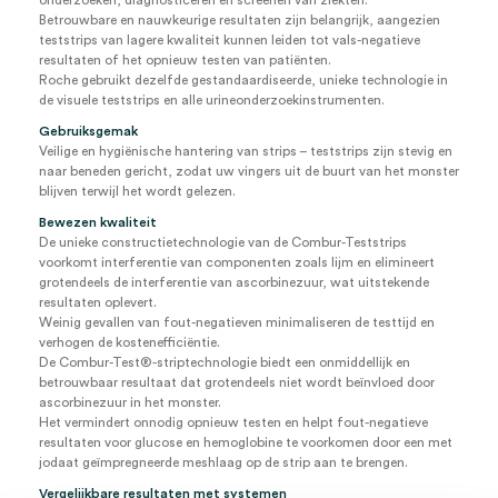
onderzoeken, diagnosticeren en screenen van ziekten.
Betrouwbare en nauwkeurige resultaten zijn belangrijk, aangezien
teststrips van lagere kwaliteit kunnen leiden tot vals-negatieve
resultaten of het opnieuw testen van patiënten.
Roche gebruikt dezelfde gestandaardiseerde, unieke technologie in
de visuele teststrips en alle urineonderzoekinstrumenten.
Gebruiksgemak
Veilige en hygiënische hantering van strips – teststrips zijn stevig en
naar beneden gericht, zodat uw vingers uit de buurt van het monster
blijven terwijl het wordt gelezen.
Bewezen kwaliteit
De unieke constructietechnologie van de Combur-Teststrips
voorkomt interferentie van componenten zoals lijm en elimineert
grotendeels de interferentie van ascorbinezuur, wat uitstekende
resultaten oplevert.
Weinig gevallen van fout-negatieven minimaliseren de testtijd en
verhogen de kostenefficiëntie.
De Combur-Test®-striptechnologie biedt een onmiddellijk en
betrouwbaar resultaat dat grotendeels niet wordt beïnvloed door
ascorbinezuur in het monster.
Het vermindert onnodig opnieuw testen en helpt fout-negatieve
resultaten voor glucose en hemoglobine te voorkomen door een met
jodaat geïmpregneerde meshlaag op de strip aan te brengen.
Vergelijkbare resultaten met systemen