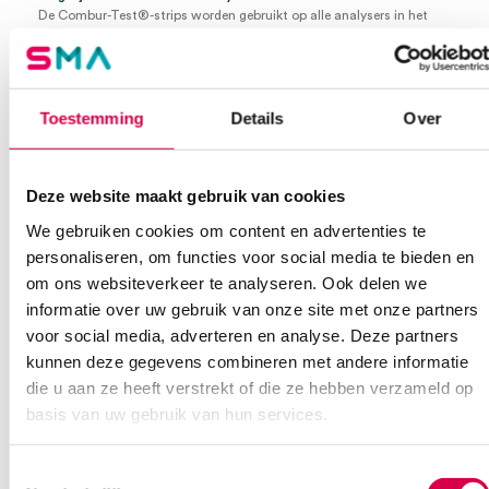
De Combur-Test®-strips worden gebruikt op alle analysers in het
gehele Roche-portfolio voor urineonderzoek, en leveren
hoogwaardige resultaten en verbeterde efficiëntie in het
laboratoriumnetwerk.
Drie eenvoudige teststappen
Toestemming
Details
Over
Dompel de teststrip ongeveer 1 seconde in urine.
Veeg de rand tegen de rand van het bekertje om overtollige urine
te verwijderen bij het terugtrekken van de strip.
Deze website maakt gebruik van cookies
Vergelijk na 60 seconden de kleur van het detectievlakken van de
strip met de kleurschaal op het buisje van de teststrips.
We gebruiken cookies om content en advertenties te
De strips zijn tijdens het gebruik naar beneden gericht en de
vingers blijven uit de buurt van de monsters.
personaliseren, om functies voor social media te bieden en
om ons websiteverkeer te analyseren. Ook delen we
Videospeler
informatie over uw gebruik van onze site met onze partners
voor social media, adverteren en analyse. Deze partners
kunnen deze gegevens combineren met andere informatie
die u aan ze heeft verstrekt of die ze hebben verzameld op
basis van uw gebruik van hun services.
Toestemmingsselectie