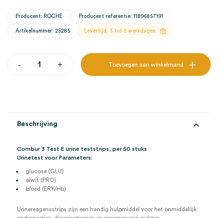
Producent: ROCHE
Producent referentie: 11896857191
Artikelnummer: 25285
Levertijd: 3 tot 5 werkdagen
Combur
-
+
Toevoegen aan winkelmand
3
Test
E
urine
teststrips
(50)
aantal
Beschrijving
Combur 3 Test E urine teststrips, per 50 stuks
Urinetest voor Parameters:
glucose (GLU)
eiwit (PRO)
bloed (ERY/Hb)
Urinereagensstrips zijn een handig hulpmiddel voor het onmiddellijk