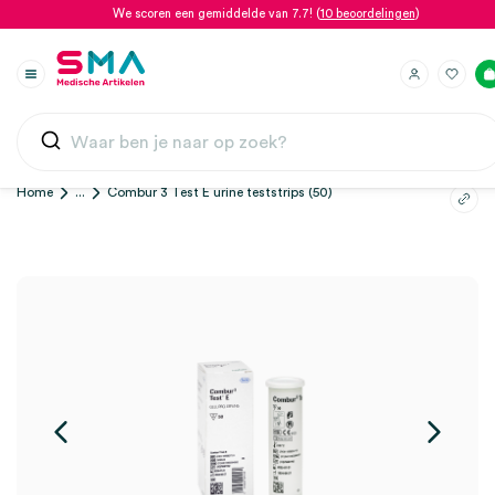
We scoren een gemiddelde van 7.7! (
10 beoordelingen
)
Home
...
Combur 3 Test E urine teststrips (50)