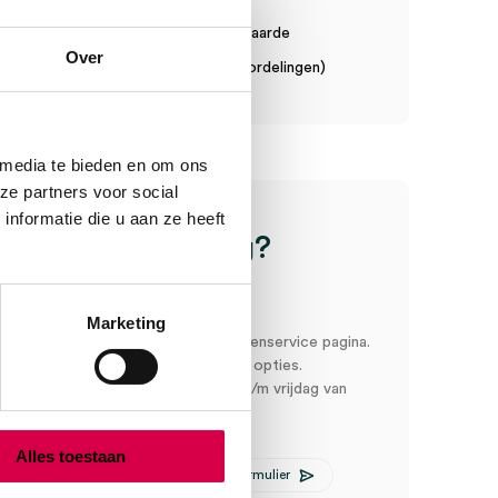
in order toeslag vanaf €75 bestelwaarde
Over
n een gemiddelde van 7.7! (10 beoordelingen)
 media te bieden en om ons
ice
ze partners voor social
nformatie die u aan ze heeft
Heb je een vraag?
Anca helpt je!
Marketing
oord snel en makkelijk op onze klantenservice pagina.
r ons via een van de onderstaande opties.
service is bereikbaar van maandag t/m vrijdag van
:00
Alles toestaan
E-mail Anca
Contactformulier