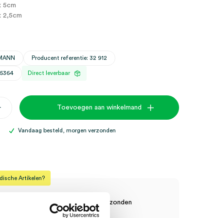
x 5cm
x 2,5cm
HMANN
Producent referentie: 32 912
25364
Direct leverbaar
+
Toevoegen aan winkelmand
ers,
Vandaag besteld, morgen verzonden
sche Artikelen?
raad? Vandaag besteld, vandaag verzonden
anten, vaste korting