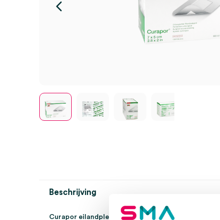
Beschrijving
Curapor eilandpleisters, 7cm x 5cm, steriel, per 100