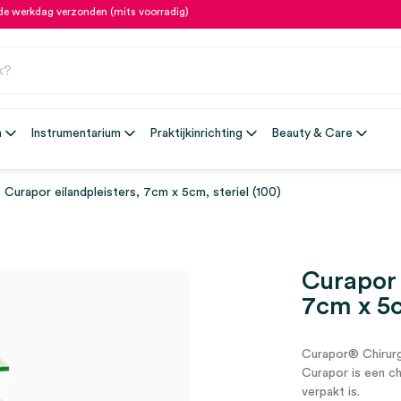
fde werkdag verzonden (mits voorradig)
n
Instrumentarium
Praktijkinrichting
Beauty & Care
Curapor eilandpleisters, 7cm x 5cm, steriel (100)
Curapor 
7cm x 5c
Curapor® Chirurg
Curapor is een ch
verpakt is.