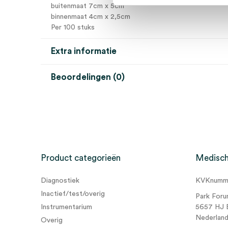
buitenmaat 7cm x 5cm
binnenmaat 4cm x 2,5cm
Per 100 stuks
Extra informatie
Beoordelingen (0)
Aantal
100 stuks
Beoordelingen
Afmeting
5cm x 7cm
Kleur
wit
Er zijn nog geen beoordelingen.
Steriel
steriel
Product categorieën
Medisch
Verpakking
individueel verpakt
Diagnostiek
KVKnumme
Wees de eerste om “Curapor eilandpleisters, 7cm x 5c
Inactief/test/overig
Park Foru
beoordelen
Instrumentarium
5657 HJ 
Je moet
ingelogd zijn
om een beoordeling te plaatsen.
Nederlan
Overig