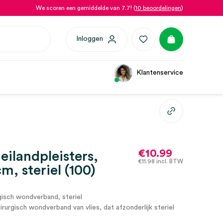
We scoren een gemiddelde van 7.7! (
10 beoordelingen
)
Inloggen
Klantenservice
€
10.99
eilandpleisters,
€
11.98
incl. BTW
m, steriel (100)
isch wondverband, steriel
irurgisch wondverband van vlies, dat afzonderlijk steriel