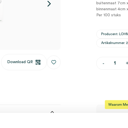
buitenmaat 7cm 
binnenmaat 4cm 
Per 100 stuks
Producent: LO
Artikelnummer: 
Curapor
Download QR
-
eilandpleist
7cm
x
5cm,
steriel
(100)
aantal
Waarom Medi
Op voor
 stuks
Vaste kl