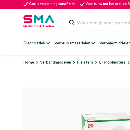
Gratis verzending vanaf €75
Vóór 15:00 uur besteld, zel
Diagnostiek
Verbruiksmaterialen
Verbandmiddele
Home
Verbandmiddelen
Pleisters
Eilandpleisters