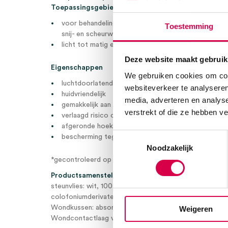
Toepassingsgebieden
voor behandeling van postoperatieve, acute en op
Toestemming
snij- en scheurwonden
licht tot matig exsuderende wonden
Deze website maakt gebruik
Eigenschappen
We gebruiken cookies om cont
*)
luchtdoorlatend
websiteverkeer te analyseren
huidvriendelijk
media, adverteren en analys
gemakkelijk aan te brengen
verstrekt of die ze hebben v
verlaagd risico op infectie (hechting rondom)
afgeronde hoeken voor langere hechting
Toestemmingsselectie
bescherming tegen verontreinigingen en mechanisc
Noodzakelijk
*gecontroleerd op waterdampdoorlaatbaarheid
Productsamenstelling
steunvlies: wit, 100 % polyester, polyacrylaatlijm (zon
colofoniumderivaten)
Wondkussen: absorptielaag van viscose en polyethylee
Weigeren
Wondcontactlaag van polyethyleen