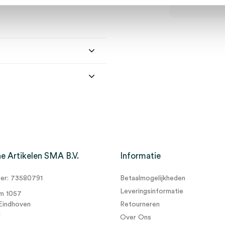
e Artikelen SMA B.V.
Informatie
r: 73580791
Betaalmogelijkheden
m, steriel (100)” te
Leveringsinformatie
m 1057
Eindhoven
Retourneren
d
Over Ons