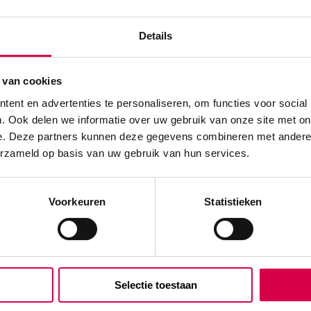
Geen kle
pervlakkige wonden, en ook
Details
We score
 van cookies
ent en advertenties te personaliseren, om functies voor social
Klantenserv
. Ook delen we informatie over uw gebruik van onze site met on
e. Deze partners kunnen deze gegevens combineren met andere i
erzameld op basis van uw gebruik van hun services.
he invloeden
Voorkeuren
Statistieken
Vind je antw
Of contactee
Onze klanten
der colofonium en
08:30 tot 17
n/polypropyleen,
Selectie toestaan
Bel Anca