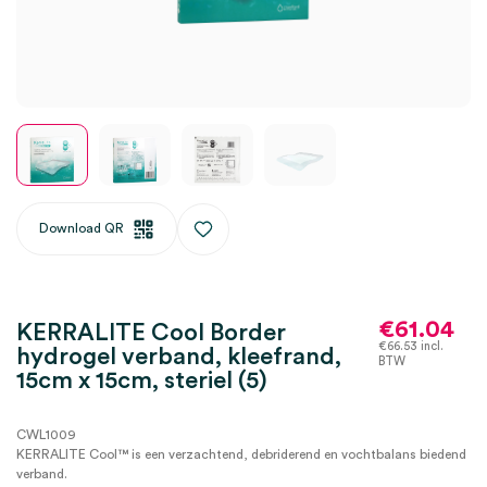
Download QR
€
61.04
KERRALITE Cool Border
€
66.53
incl.
hydrogel verband, kleefrand,
BTW
15cm x 15cm, steriel (5)
CWL1009
KERRALITE Cool™ is een verzachtend, debriderend en vochtbalans biedend
verband.