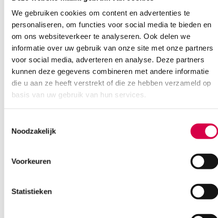
We gebruiken cookies om content en advertenties te
Beoordelingen (0)
Aantal
5 stuks
personaliseren, om functies voor social media te bieden en
om ons websiteverkeer te analyseren. Ook delen we
Beoordelingen
Afmeting
15cm x 15cm
informatie over uw gebruik van onze site met onze partners
voor social media, adverteren en analyse. Deze partners
Waarom Medische Artikelen?
Steriel
steriel
Er zijn nog geen beoordelingen.
kunnen deze gegevens combineren met andere informatie
Verpakking
individueel verpakt
die u aan ze heeft verstrekt of die ze hebben verzameld op
Op voorraad? Vandaag besteld, vandaag verzonden
basis van uw gebruik van hun services.
Vaste klanten, vaste korting
Geen klein order toeslag vanaf €75 bestelwaarde
Wees de eerste om “KERRALITE Cool Border hydrogel verband,
Toestemmingsselectie
We scoren een gemiddelde van 7.1! (11 beoordelingen)
kleefrand, 15cm x 15cm, steriel (5)” te beoordelen
Noodzakelijk
Je moet
ingelogd zijn
om een beoordeling te plaatsen.
Voorkeuren
Klantenservice
Statistieken