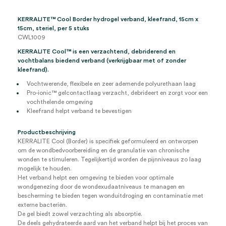
steriel
(5)
KERRALITE™ Cool Border hydrogel verband, kleefrand, 15cm x
aantal
15cm, steriel, per 5 stuks
CWL1009
KERRALITE Cool™ is een verzachtend, debriderend en
vochtbalans biedend verband (verkrijgbaar met of zonder
kleefrand).
Vochtwerende, flexibele en zeer ademende polyurethaan laag
Pro-ionic™ gelcontactlaag verzacht, debrideert en zorgt voor een
vochthelende omgeving
Kleefrand helpt verband te bevestigen
Productbeschrijving
KERRALITE Cool (Border) is specifiek geformuleerd en ontworpen
om de wondbedvoorbereiding en de granulatie van chronische
wonden te stimuleren. Tegelijkertijd worden de pijnniveaus zo laag
mogelijk te houden.
Het verband helpt een omgeving te bieden voor optimale
wondgenezing door de wondexudaatniveaus te managen en
bescherming te bieden tegen wonduitdroging en contaminatie met
externe bacteriën.
De gel biedt zowel verzachting als absorptie.
De deels gehydrateerde aard van het verband helpt bij het proces van