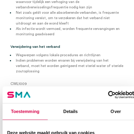
waarvoor tijdelijk een verhoging van de
verbandverwisselingsfrequentie nodig kan zijn
Net zoals geldt voor alle absorberende verbanden, is frequente
monitoring vereist, om te verzekeren dat het verband niet
uitdroogt en aan de wond kleeft
Als infectie wordt vermoed, worden frequente vervangingen en
monitoring geadviseerd
Verwijdering van het verband
Wegwerpen volgens lokale procedures en richtlijnen
Indien problemen worden ervaren bij verwijdering van het
verband, moet het worden geïrrigeerd met steriel water of steriele
zoutoplossing
CWL1009
Hydrogel verband
Met kleefrand
Buitenmaat 15cm x 15cm
Binnenmaat 11,5cm x 11,5cm
Toestemming
Details
Over
Steriel
Per 5 stuks
Extra informatie
Deze website maakt gebruik van cookies