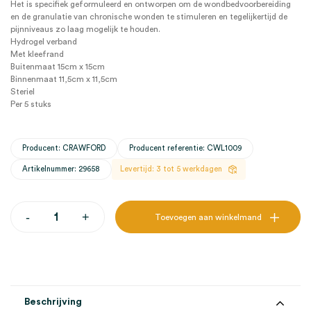
Het is specifiek geformuleerd en ontworpen om de wondbedvoorbereiding
en de granulatie van chronische wonden te stimuleren en tegelijkertijd de
pijnniveaus zo laag mogelijk te houden.
Hydrogel verband
Met kleefrand
Buitenmaat 15cm x 15cm
Binnenmaat 11,5cm x 11,5cm
Steriel
Per 5 stuks
Producent: CRAWFORD
Producent referentie: CWL1009
Artikelnummer: 29658
Levertijd: 3 tot 5 werkdagen
KERRALITE
-
+
Toevoegen aan winkelmand
Cool
Border
hydrogel
verband,
kleefrand,
15cm
x
Beschrijving
15cm,