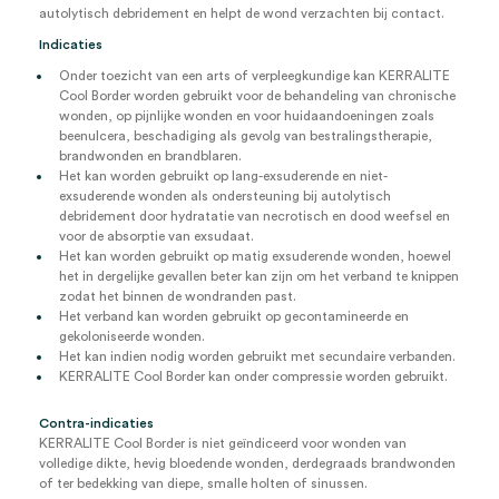
autolytisch debridement en helpt de wond verzachten bij contact.
Indicaties
Onder toezicht van een arts of verpleegkundige kan KERRALITE
Cool Border worden gebruikt voor de behandeling van chronische
wonden, op pijnlijke wonden en voor huidaandoeningen zoals
beenulcera, beschadiging als gevolg van bestralingstherapie,
brandwonden en brandblaren.
Het kan worden gebruikt op lang-exsuderende en niet-
exsuderende wonden als ondersteuning bij autolytisch
debridement door hydratatie van necrotisch en dood weefsel en
voor de absorptie van exsudaat.
Het kan worden gebruikt op matig exsuderende wonden, hoewel
het in dergelijke gevallen beter kan zijn om het verband te knippen
zodat het binnen de wondranden past.
Het verband kan worden gebruikt op gecontamineerde en
gekoloniseerde wonden.
Het kan indien nodig worden gebruikt met secundaire verbanden.
KERRALITE Cool Border kan onder compressie worden gebruikt.
Contra-indicaties
KERRALITE Cool Border is niet geïndiceerd voor wonden van
volledige dikte, hevig bloedende wonden, derdegraads brandwonden
of ter bedekking van diepe, smalle holten of sinussen.