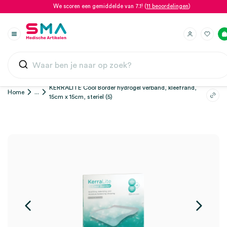
We scoren een gemiddelde van 7.1! (
11 beoordelingen
)
KERRALITE Cool Border hydrogel verband, kleefrand,
Home
...
15cm x 15cm, steriel (5)