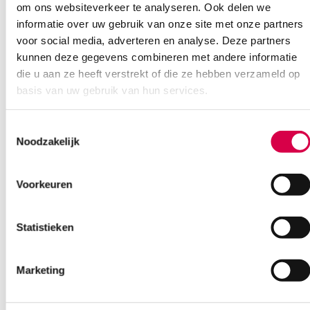
om ons websiteverkeer te analyseren. Ook delen we
informatie over uw gebruik van onze site met onze partners
voor social media, adverteren en analyse. Deze partners
kunnen deze gegevens combineren met andere informatie
die u aan ze heeft verstrekt of die ze hebben verzameld op
basis van uw gebruik van hun services.
Toestemmingsselectie
Noodzakelijk
Voorkeuren
Heine mini 3000 contactplaat +
schaalverdeling (1)
HEINE
Statistieken
1 stuk, mini 3000, onsteriel
Marketing
59.93
3 tot 5 werkdagen
72.52
incl. BTW