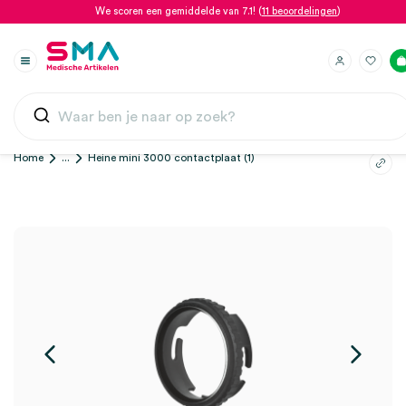
We scoren een gemiddelde van 7.1! (
11 beoordelingen
)
Home
...
Heine mini 3000 contactplaat (1)