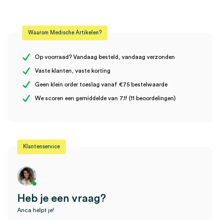
Beoordelingen
Model
mini 3000
Waarom Medische Artikelen?
Steriel
onsteriel
Er zijn nog geen beoordelingen.
Uitvoering
contactplaat zonder schaalverdeling
Op voorraad? Vandaag besteld, vandaag verzonden
Vaste klanten, vaste korting
Geen klein order toeslag vanaf €75 bestelwaarde
Wees de eerste om “Heine mini 3000 contactplaat (1)” te
We scoren een gemiddelde van 7.1! (11 beoordelingen)
beoordelen
Je moet
ingelogd zijn
om een beoordeling te plaatsen.
Klantenservice
Heb je een vraag?
Anca helpt je!