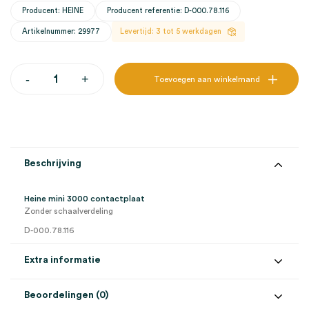
Producent: HEINE
Producent referentie: D-000.78.116
Artikelnummer: 29977
Levertijd: 3 tot 5 werkdagen
Heine
-
+
Toevoegen aan winkelmand
mini
3000
contactplaat
(1)
aantal
Beschrijving
Heine mini 3000 contactplaat
Zonder schaalverdeling
D-000.78.116
Extra informatie
Beoordelingen (0)
Aantal
1 stuk