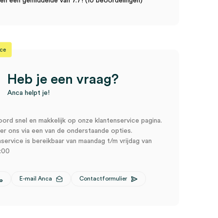
n een gemiddelde van 7.7! (10 beoordelingen)
ice
Heb je een vraag?
Anca helpt je!
oord snel en makkelijk op onze klantenservice pagina.
r ons via een van de onderstaande opties.
service is bereikbaar van maandag t/m vrijdag van
:00
E-mail Anca
Contactformulier