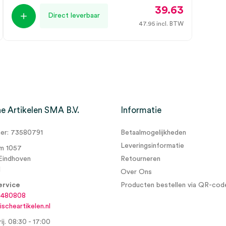
39.63
Direct leverbaar
47.95
incl. BTW
e Artikelen SMA B.V.
Informatie
r: 73580791
Betaalmogelijkheden
Leveringsinformatie
m 1057
Eindhoven
Retourneren
d
Over Ons
ervice
Producten bestellen via QR-cod
6480808
scheartikelen.nl
ij. 08:30 - 17:00