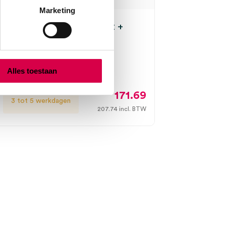
Marketing
e DELTAone contactplaat +
lverdeling (1)
 DELTAone, onsteriel
Alles toestaan
171.69
3 tot 5 werkdagen
207.74
incl. BTW