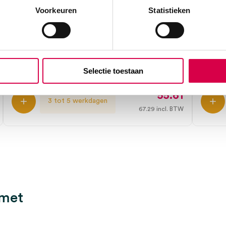
Voorkeuren
Statistieken
Heine NC2/7 cover voor Apple
Hein
iPhone 7/8 (1)
schaa
HEINE
HEINE
1 stuk, NC2, onsteriel
1 stuk,
Selectie toestaan
55.61
3 tot 5 werkdagen
67.29
incl. BTW
 met