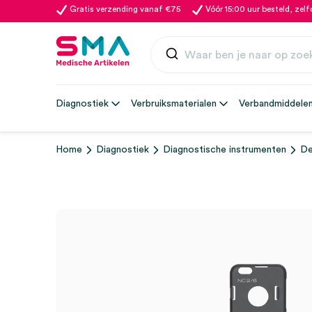
Gratis verzending vanaf €75
Vóór 15:00 uur besteld, zel
Diagnostiek
Verbruiksmaterialen
Verbandmiddele
Home
Diagnostiek
Diagnostische instrumenten
De