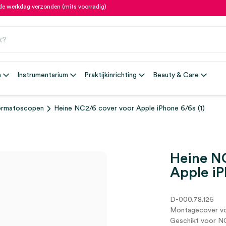
fde werkdag verzonden (mits voorradig)
n
Instrumentarium
Praktijkinrichting
Beauty & Care
rmatoscopen
Heine NC2/6 cover voor Apple iPhone 6/6s (1)
Heine N
Apple iP
D-000.78.126
Montagecover vo
Geschikt voor N