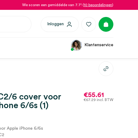
We scoren een gemiddelde van 7.7! (
10 beoordelingen
)
Inloggen
Klantenservice
€
55.61
C2/6 cover voor
€
67.29
incl. BTW
hone 6/6s (1)
or Apple iPhone 6/6s
C2