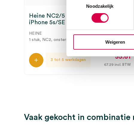
Noodzakelijk
Heine NC2/5 cover voor Apple
iPhone 5s/SE (1)
HEINE
1 stuk, NC2, onsteriel
Weigeren
55.61
3 tot 5 werkdagen
67.29
incl. BTW
Vaak gekocht in combinatie