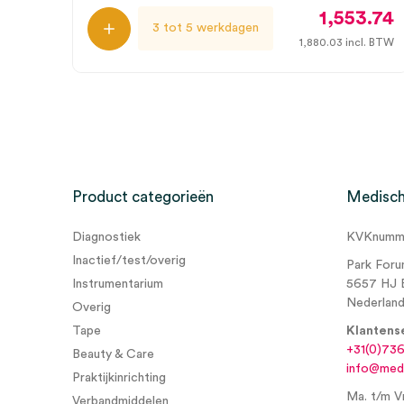
1,553.74
3 tot 5 werkdagen
1,880.03
incl. BTW
Product categorieën
Medisch
Diagnostiek
KVKnumme
Inactief/test/overig
Park Foru
Instrumentarium
5657 HJ 
Nederlan
Overig
Tape
Klantens
+31(0)73
Beauty & Care
info@medi
Praktijkinrichting
Ma. t/m Vr
Verbandmiddelen