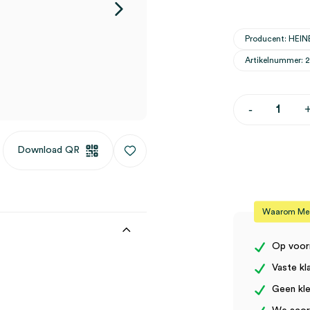
Producent: HEIN
Artikelnummer: 
Heine
-
NC2/6
cover
voor
Download QR
Apple
iPhone
6/6s
(1)
aantal
Waarom Medi
Op voor
Vaste kl
Geen kle