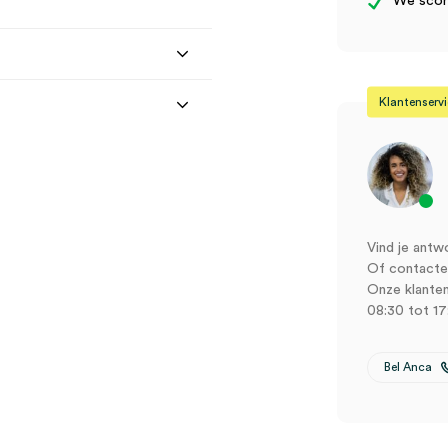
We score
Klantenserv
Vind je antw
Of contactee
Onze klanten
08:30 tot 17
hone 6/6s (1)” te beoordelen
Bel Anca