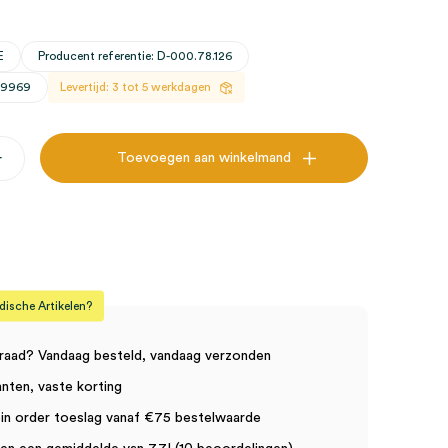
E
Producent referentie: D-000.78.126
29969
Levertijd: 3 tot 5 werkdagen
+
Toevoegen aan winkelmand
sche Artikelen?
raad? Vandaag besteld, vandaag verzonden
anten, vaste korting
in order toeslag vanaf €75 bestelwaarde