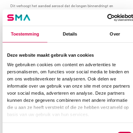
Dit verhoogt het aandeel aerosol dat de longen binnendringt en
daarmee de mate van afzetting.
Vergast met ethyleenoxide om ziektekiemen te verminderen.
Extra informatie
Toestemming
Details
Over
Beoordelingen (0)
Aantal
1 set
Deze website maakt gebruik van cookies
Beoordelingen
Afmeting
210cm
We gebruiken cookies om content en advertenties te
personaliseren, om functies voor social media te bieden en
Waarom Medische Artikelen?
Steriel
onsteriel
Er zijn nog geen beoordelingen.
om ons websiteverkeer te analyseren. Ook delen we
informatie over uw gebruik van onze site met onze partners
Uitvoering
aerosol mondstuk
Op voorraad? Vandaag besteld, vandaag verzonden
voor social media, adverteren en analyse. Deze partners
Vaste klanten, vaste korting
kunnen deze gegevens combineren met andere informatie
Geen klein order toeslag vanaf €75 bestelwaarde
die u aan ze heeft verstrekt of die ze hebben verzameld op
Wees de eerste om “DCT vernevelaar, aerosol mondstuk,
We scoren een gemiddelde van 7.7! (10 beoordelingen)
basis van uw gebruik van hun services.
verbindingsslang 210cm (set)” te beoordelen
Je moet
ingelogd zijn
om een beoordeling te plaatsen.
Toestemmingsselectie