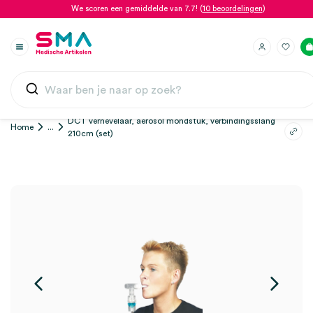
We scoren een gemiddelde van 7.7! (
10 beoordelingen
)
DCT vernevelaar, aerosol mondstuk, verbindingsslang
Home
...
210cm (set)