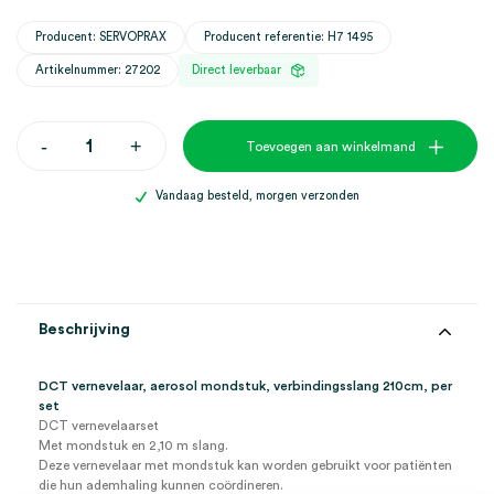
Producent: SERVOPRAX
Producent referentie: H7 1495
Artikelnummer: 27202
Direct leverbaar
DCT
-
+
Toevoegen aan winkelmand
vernevelaar,
aerosol
mondstuk,
Vandaag besteld, morgen verzonden
verbindingsslang
210cm
(set)
aantal
Beschrijving
DCT vernevelaar, aerosol mondstuk, verbindingsslang 210cm, per
set
DCT vernevelaarset
Met mondstuk en 2,10 m slang.
Deze vernevelaar met mondstuk kan worden gebruikt voor patiënten
die hun ademhaling kunnen coördineren.