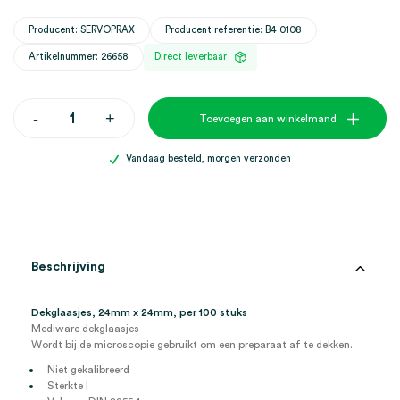
Producent: SERVOPRAX
Producent referentie: B4 0108
Artikelnummer: 26658
Direct leverbaar
Dekglaasjes,
-
+
Toevoegen aan winkelmand
24mm
x
24mm
Vandaag besteld, morgen verzonden
(100)
aantal
Beschrijving
Dekglaasjes, 24mm x 24mm, per 100 stuks
Mediware dekglaasjes
Wordt bij de microscopie gebruikt om een preparaat af te dekken.
Niet gekalibreerd
Sterkte I