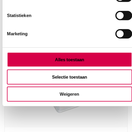
Statistieken
Vaak gekocht in combinatie
met
Marketing
Alles toestaan
Selectie toestaan
Weigeren