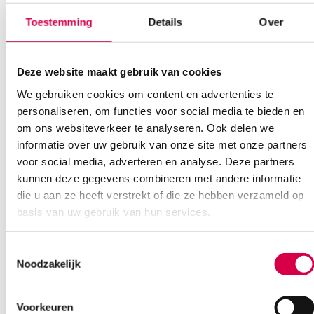
Toestemming
Details
Over
Klantenservice
Deze website maakt gebruik van cookies
We gebruiken cookies om content en advertenties te
Heb je een vraag?
personaliseren, om functies voor social media te bieden en
Anca helpt je!
om ons websiteverkeer te analyseren. Ook delen we
informatie over uw gebruik van onze site met onze partners
Vind je antwoord snel en makkelijk op onze klantenservice pagina.
voor social media, adverteren en analyse. Deze partners
Of contacteer ons via een van de onderstaande opties.
kunnen deze gegevens combineren met andere informatie
Onze klantenservice is bereikbaar van maandag t/m vrijdag van
die u aan ze heeft verstrekt of die ze hebben verzameld op
08:30 tot 17:00
basis van uw gebruik van hun services.
Bel Anca
E-mail Anca
Contactformulier
Toestemmingsselectie
Noodzakelijk
Voorkeuren