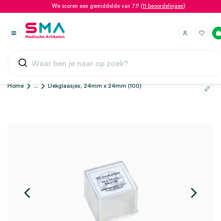
We scoren een gemiddelde van 7.1! (
11 beoordelingen
)
Home
...
Dekglaasjes, 24mm x 24mm (100)