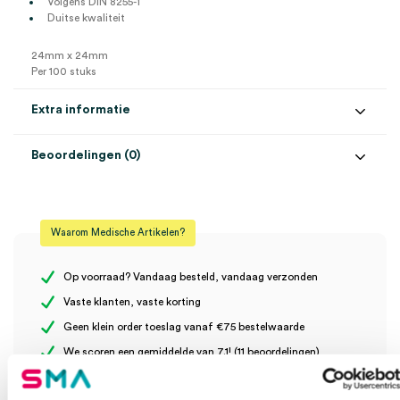
Volgens DIN 8255-1
Duitse kwaliteit
24mm x 24mm
Per 100 stuks
Extra informatie
Beoordelingen (0)
Aantal
100 stuks
Beoordelingen
Afmeting
24mm x 24mm
Waarom Medische Artikelen?
Steriel
onsteriel
Er zijn nog geen beoordelingen.
Op voorraad? Vandaag besteld, vandaag verzonden
Vaste klanten, vaste korting
Geen klein order toeslag vanaf €75 bestelwaarde
Wees de eerste om “Dekglaasjes, 24mm x 24mm (100)” te
We scoren een gemiddelde van 7.1! (11 beoordelingen)
beoordelen
Je moet
ingelogd zijn
om een beoordeling te plaatsen.