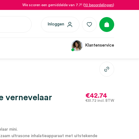
We scoren een gemiddelde van 7.7! (
10 beoordelingen
)
Inloggen
Klantenservice
€
42.74
e vernevelaar
€
51.72
incl. BTW
laar mini.
aam ultrasone inhalatieapparaat met uitstekende