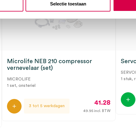
Selectie toestaan
Microlife NEB 210 compressor
Servo
vernevelaar (set)
SERVO
1 stuk, 
MICROLIFE
1 set, onsteriel
41.28
3 tot 5 werkdagen
49.95
incl. BTW