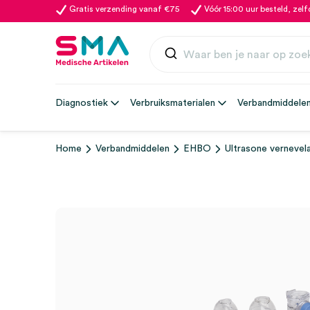
Gratis verzending vanaf €75
Vóór 15:00 uur besteld, zel
Diagnostiek
Verbruiksmaterialen
Verbandmiddele
Home
Verbandmiddelen
EHBO
Ultrasone vernevelaa