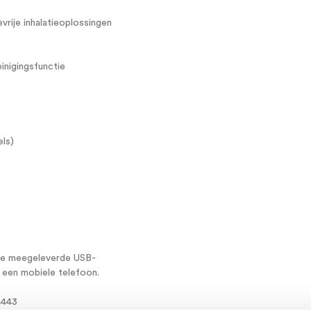
evrije inhalatieoplossingen
inigingsfunctie
ls)
a de meegeleverde USB-
 een mobiele telefoon.
4443