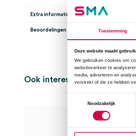
Extra informatie
Beoordelingen (0)
Toestemming
Aantal
1 set
Beoordelingen
Uitvoering
batterij, USB
Deze website maakt gebruik
Steriel
onsteriel
We gebruiken cookies om cont
Er zijn nog geen beoordelingen.
websiteverkeer te analyseren
media, adverteren en analys
Ook interessant
verstrekt of die ze hebben v
Wees de eerste om “Ultrasone vernevelaar mini (1)” 
Toestemmingsselectie
Je moet
ingelogd zijn
om een beoordeling te plaatsen.
Noodzakelijk