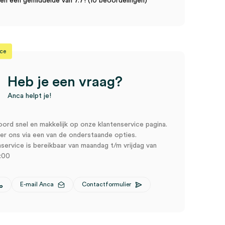
n een gemiddelde van 7.7! (10 beoordelingen)
ice
Heb je een vraag?
Anca helpt je!
oord snel en makkelijk op onze klantenservice pagina.
r ons via een van de onderstaande opties.
service is bereikbaar van maandag t/m vrijdag van
:00
E-mail Anca
Contactformulier