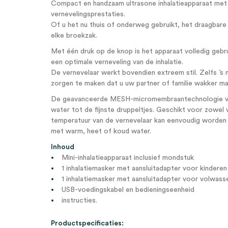
Compact en handzaam ultrasone inhalatieapparaat met
vernevelingsprestaties.
Of u het nu thuis of onderweg gebruikt, het draagbare m
elke broekzak.
Met één druk op de knop is het apparaat volledig gebru
een optimale verneveling van de inhalatie.
De vernevelaar werkt bovendien extreem stil. Zelfs ’s 
zorgen te maken dat u uw partner of familie wakker maa
De geavanceerde MESH-micromembraantechnologie ve
water tot de fijnste druppeltjes. Geschikt voor zowel
temperatuur van de vernevelaar kan eenvoudig worden 
met warm, heet of koud water.
Inhoud
Mini-inhalatieapparaat inclusief mondstuk
1 inhalatiemasker met aansluitadapter voor kinderen
1 inhalatiemasker met aansluitadapter voor volwass
USB-voedingskabel en bedieningseenheid
instructies.
Productspecificaties: