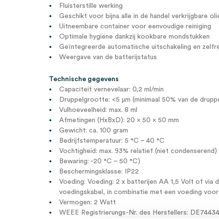
Fluisterstille werking
Geschikt voor bijna alle in de handel verkrijgbare oli
Uitneembare container voor eenvoudige reiniging
Optimale hygiëne dankzij kookbare mondstukken
Geïntegreerde automatische uitschakeling en zelfre
Weergave van de batterijstatus
Technische gegevens
Capaciteit vernevelaar: 0,2 ml/min
Druppelgrootte: <5 µm (minimaal 50% van de druppe
Vulhoeveelheid: max. 8 ml
Afmetingen (HxBxD): 20 x 50 x 50 mm
Gewicht: ca. 100 gram
Bedrijfstemperatuur: 5 °C – 40 °C
Vochtigheid: max. 93% relatief (niet condenserend)
Bewaring: -20 °C – 50 °C)
Beschermingsklasse: IP22
Voeding: Voeding: 2 x batterijen AA 1,5 Volt of vi
voedingskabel, in combinatie met een voeding voor
Vermogen: 2 Watt
WEEE Registrierungs-Nr. des Herstellers: DE7443