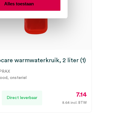
Alles toestaan
care warmwaterkruik, 2 liter (1)
PRAX
rood, onsteriel
7.14
Direct leverbaar
8.64
incl. BTW