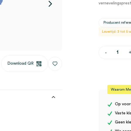
vernevelingsprest
Producent referen
Levertijd: 3 tot 5
Ultrasone
-
vernevelaar
mini
Download QR
(1)
aantal
Waarom Medi
Op voor
Vaste kl
Geen kle