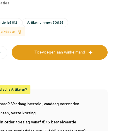
aties.
tie: E5 812
Artikelnummer: 30925
 werkdagen
+
Toevoegen aan winkelmand
sche Artikelen?
raad? Vandaag besteld, vandaag verzonden
anten, vaste korting
in order toeslag vanaf €75 bestelwaarde