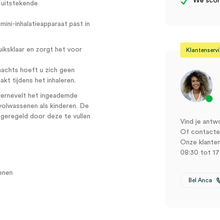
We score
 uitstekende
ini-inhalatieapparaat past in
iksklaar en zorgt het voor
Klantenserv
nachts hoeft u zich geen
kt tijdens het inhaleren.
rnevelt het ingeademde
 volwassenen als kinderen. De
geregeld door deze te vullen
Vind je antw
Of contactee
Onze klanten
08:30 tot 17
enen
Bel Anca