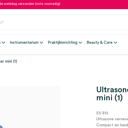
fde werkdag verzonden (mits voorradig)
n
Instrumentarium
Praktijkinrichting
Beauty & Care
r mini (1)
Ultrason
mini (1)
E5 812
Ultrasone verneve
Compact en handz