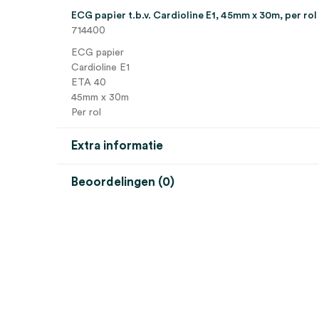
ECG papier t.b.v. Cardioline E1, 45mm x 30m, per rol
714400
ECG papier
Cardioline E1
ETA 40
45mm x 30m
Per rol
Extra informatie
Beoordelingen (0)
Aantal
1 stuk
Beoordelingen
Afmeting
45mm x 30m
Steriel
onsteriel
Er zijn nog geen beoordelingen.