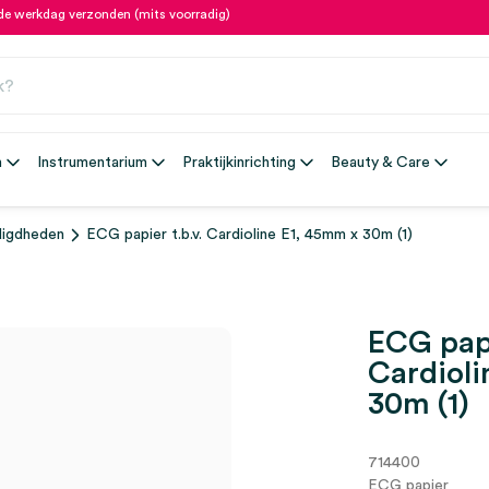
fde werkdag verzonden (mits voorradig)
n
Instrumentarium
Praktijkinrichting
Beauty & Care
igdheden
ECG papier t.b.v. Cardioline E1, 45mm x 30m (1)
ECG papi
Cardioli
30m (1)
714400
ECG papier