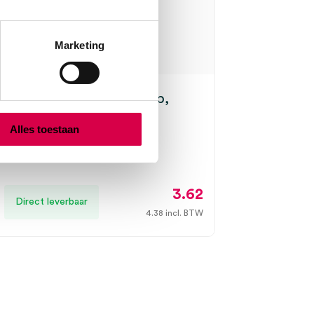
Marketing
rol voor Epson + Microlab,
rP, 112mm x 10m (1)
Alles toestaan
PRAX
112mm x 10m, onsteriel
3.62
Direct leverbaar
4.38
incl. BTW