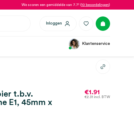
We scoren een gemiddelde van 7.7! (
10 beoordelingen
)
Inloggen
Klantenservice
€
1.91
er t.b.v.
€
2.31
incl. BTW
ne E1, 45mm x