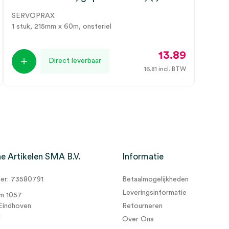
SERVOPRAX
1 stuk, 215mm x 60m, onsteriel
13.89
Direct leverbaar
16.81
incl. BTW
e Artikelen SMA B.V.
Informatie
r: 73580791
Betaalmogelijkheden
Leveringsinformatie
m 1057
Eindhoven
Retourneren
d
Over Ons