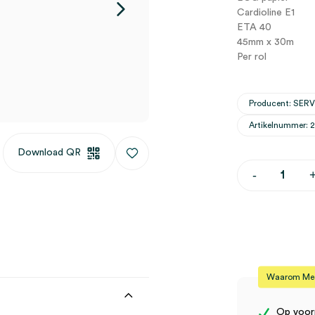
Cardioline E1
ETA 40
45mm x 30m
Per rol
Producent: SER
Artikelnummer: 
Download QR
ECG
-
papier
t.b.v.
Cardioline
E1,
45mm
x
30m
(1)
Waarom Medi
aantal
Op voor