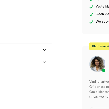
Vaste kl
Geen kle
We score
Klantenserv
Vind je antw
Of contactee
Onze klanten
08:30 tot 17