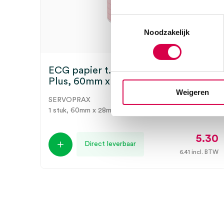
Toestemmingsselectie
Noodzakelijk
ECG papier t.b.v. Cardioline Delta 1
Plus, 60mm x 28m (1)
Weigeren
SERVOPRAX
1 stuk, 60mm x 28m, onsteriel
5.30
Direct leverbaar
6.41
incl. BTW