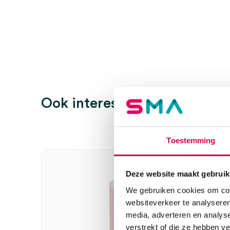
Wees de eerste om “ECG papier t.b.v. Cardioline E1,
beoordelen
Je moet
ingelogd zijn
om een beoordeling te plaatsen.
Ook interessant
Toestemming
Deze website maakt gebruik
We gebruiken cookies om cont
websiteverkeer te analyseren
media, adverteren en analys
verstrekt of die ze hebben v