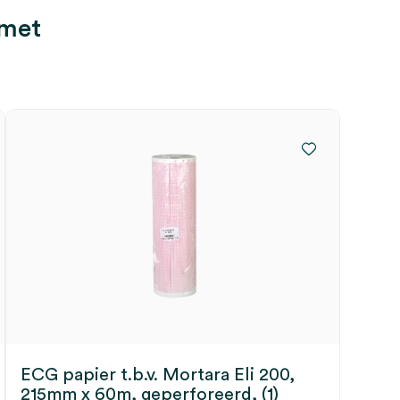
 met
ECG papier t.b.v. Mortara Eli 200,
215mm x 60m, geperforeerd, (1)