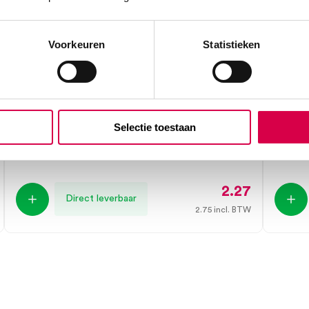
Voorkeuren
Statistieken
ECG papier t.b.v. Cardiostat 1, 50mm
Print
x 30m (1)
T40/T
Selectie toestaan
SERVOPRAX
SERVO
1 stuk, 50mm x 30m, onsteriel
1 stuk, 
2.27
Direct leverbaar
2.75
incl. BTW