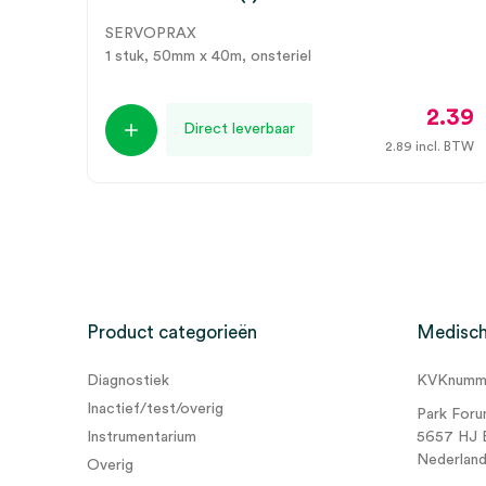
SERVOPRAX
1 stuk, 50mm x 40m, onsteriel
2.39
Direct leverbaar
2.89
incl. BTW
Product categorieën
Medisch
Diagnostiek
KVKnumme
Inactief/test/overig
Park Foru
Instrumentarium
5657 HJ 
Nederlan
Overig