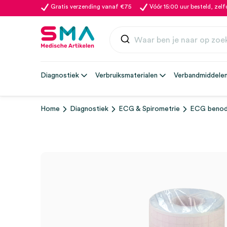
Gratis verzending vanaf €75
Vóór 15:00 uur besteld, zel
Diagnostiek
Verbruiksmaterialen
Verbandmiddele
Home
Diagnostiek
ECG & Spirometrie
ECG benod