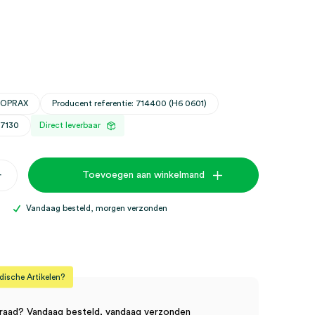
VOPRAX
Producent referentie: 714400 (H6 0601)
27130
Direct leverbaar
+
Toevoegen aan winkelmand
Vandaag besteld, morgen verzonden
sche Artikelen?
raad? Vandaag besteld, vandaag verzonden