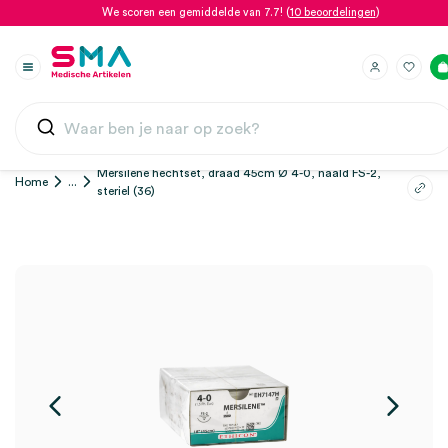
We scoren een gemiddelde van 7.7! (
10 beoordelingen
)
Mersilene hechtset, draad 45cm Ø 4-0, naald FS-2,
Home
...
steriel (36)