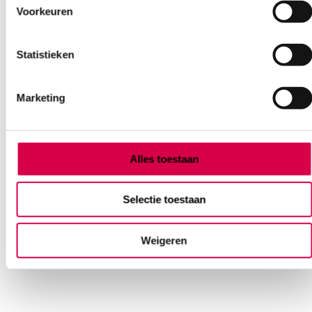
Voorkeuren
Statistieken
Marketing
Monocryl hechtset, 45cm Ø 5-0, FS-2, steriel
(36)
Alles toestaan
ETHICON
36 stuks, 45cm Ø 5-0, FS-2
Selectie toestaan
189.28
Direct leverbaar
Weigeren
206.32
incl. BTW