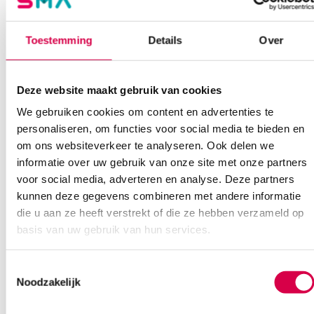
08:30 tot 17:00
Toestemming
Details
Over
Bel Anca
E-mail Anca
Contactformulier
Deze website maakt gebruik van cookies
We gebruiken cookies om content en advertenties te
personaliseren, om functies voor social media te bieden en
om ons websiteverkeer te analyseren. Ook delen we
informatie over uw gebruik van onze site met onze partners
Ook interessant
voor social media, adverteren en analyse. Deze partners
kunnen deze gegevens combineren met andere informatie
die u aan ze heeft verstrekt of die ze hebben verzameld op
basis van uw gebruik van hun services.
Toestemmingsselectie
Noodzakelijk