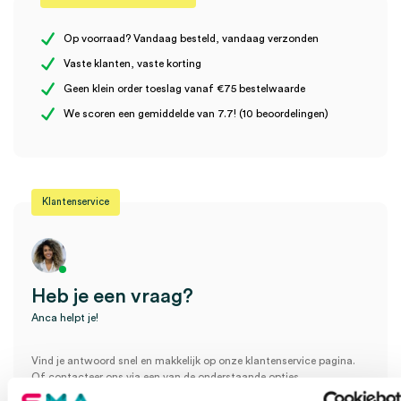
Er zijn nog geen beoordelingen.
Steriel
steriel
Op voorraad? Vandaag besteld, vandaag verzonden
Vaste klanten, vaste korting
Uitvoering
niet-resorbeerbaar
Geen klein order toeslag vanaf €75 bestelwaarde
Wees de eerste om “Mersilene hechtset, draad 45cm Ø 4-0,
Model
Mersilene
We scoren een gemiddelde van 7.7! (10 beoordelingen)
naald FS-2, steriel (36)” te beoordelen
Je moet
ingelogd zijn
om een beoordeling te plaatsen.
Klantenservice
Heb je een vraag?
Anca helpt je!
Vind je antwoord snel en makkelijk op onze klantenservice pagina.
Of contacteer ons via een van de onderstaande opties.
Onze klantenservice is bereikbaar van maandag t/m vrijdag van