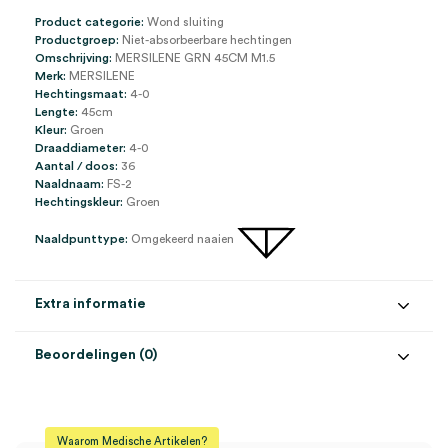
Product categorie:
Wond sluiting
Productgroep:
Niet-absorbeerbare hechtingen
Omschrijving:
MERSILENE GRN 45CM M1.5
Merk:
MERSILENE
Hechtingsmaat:
4-0
Lengte:
45cm
Kleur:
Groen
Draaddiameter:
4-0
Aantal / doos:
36
Naaldnaam:
FS-2
Hechtingskleur:
Groen
Naaldpunttype:
Omgekeerd naaien
Extra informatie
Beoordelingen (0)
Aantal
36 stuks
Beoordelingen
Draad
45cm Ø 4-0
Waarom Medische Artikelen?
Naald
FS-2