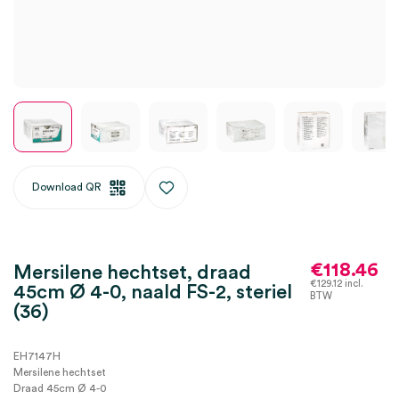
Download QR
€
118.46
Mersilene hechtset, draad
€
129.12
incl.
45cm Ø 4-0, naald FS-2, steriel
BTW
(36)
EH7147H
Mersilene hechtset
Draad 45cm Ø 4-0