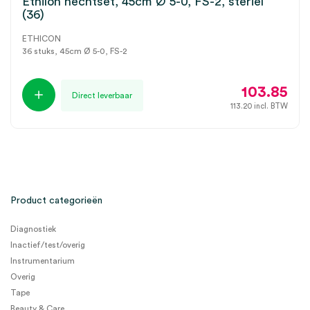
Ethilon hechtset, 45cm Ø 5-0, FS-2, steriel
(36)
ETHICON
36 stuks, 45cm Ø 5-0, FS-2
103.85
Direct leverbaar
113.20
incl. BTW
Product categorieën
Diagnostiek
Inactief/test/overig
Instrumentarium
Overig
Tape
Beauty & Care