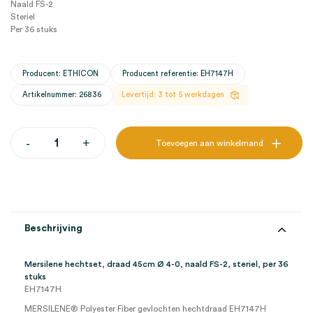
Naald FS-2
Steriel
Per 36 stuks
Producent: ETHICON
Producent referentie: EH7147H
Artikelnummer: 26836
Levertijd: 3 tot 5 werkdagen
Mersilene
-
+
Toevoegen aan winkelmand
hechtset,
draad
45cm
Ø
4-
0,
naald
Beschrijving
FS-
2,
steriel
Mersilene hechtset, draad 45cm Ø 4-0, naald FS-2, steriel, per 36
(36)
stuks
aantal
EH7147H
MERSILENE® Polyester Fiber gevlochten hechtdraad EH7147H