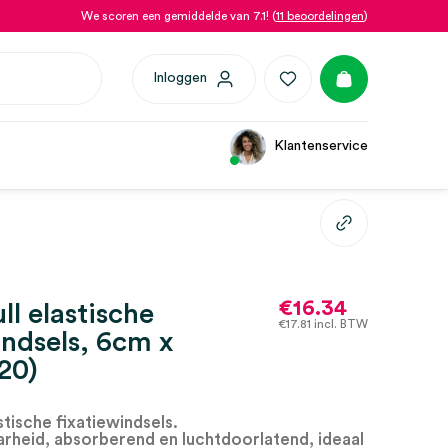
We scoren een gemiddelde van 7.1! (
11 beoordelingen
)
Inloggen
Klantenservice
€
16.34
ll elastische
€
17.81
incl. BTW
indsels, 6cm x
(20)
stische fixatiewindsels.
rheid, absorberend en luchtdoorlatend, ideaal