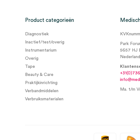
Kleur
wit
Er zijn nog geen beoordelingen.
Steriel
onsteriel
Product categorieën
Medisch
Verpakking
los
Diagnostiek
KVKnumme
Wees de eerste om “Elastomull elastische fixatiewind
Inactief/test/overig
Park Foru
beoordelen
Instrumentarium
5657 HJ 
Je moet
ingelogd zijn
om een beoordeling te plaatsen.
Nederlan
Overig
Tape
Klantens
+31(0)73
Beauty & Care
info@medi
Praktijkinrichting
Ma. t/m Vr
Verbandmiddelen
Verbruiksmaterialen