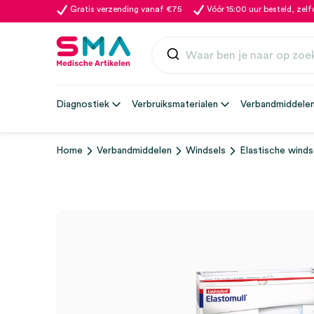
Gratis verzending vanaf €75
Vóór 15:00 uur besteld, zel
Diagnostiek
Verbruiksmaterialen
Verbandmiddele
Home
Verbandmiddelen
Windsels
Elastische winds