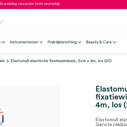
fde werkdag verzonden (mits voorradig)
n
Instrumentarium
Praktijkinrichting
Beauty & Care
els
Elastomull elastische fixatiewindsels, 6cm x 4m, los (20)
Elastomu
fixatiew
4m, los 
Elastomull ela
Gerote rekbaa