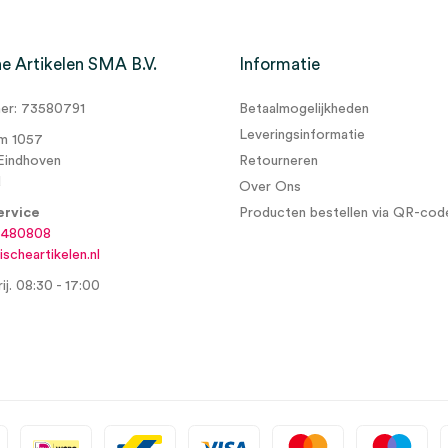
e Artikelen SMA B.V.
Informatie
r: 73580791
Betaalmogelijkheden
sels, 6cm x 4m, los (20)” te
Leveringsinformatie
m 1057
Eindhoven
Retourneren
d
Over Ons
ervice
Producten bestellen via QR-cod
6480808
scheartikelen.nl
ij. 08:30 - 17:00