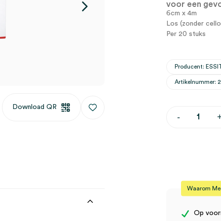
voor een gevo
6cm x 4m
Los (zonder cello
Per 20 stuks
Producent: ESSI
Artikelnummer: 
Download QR
Elastomull
-
elastische
fixatiewinds
6cm
x
4m,
los
(20)
aantal
Waarom Medi
Op voor