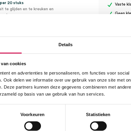
 per 20 stuks
Vaste kl
t te glijden en te kreuken en
Geen kle
eperken.
We score
erstellende kracht en grote
d worden aangebracht.
 gebruik.
Details
oede opname van vocht,
den voorkomen.
Klantenserv
 van cookies
ent en advertenties te personaliseren, om functies voor social
isch fixatieverband van 42%
. Ook delen we informatie over uw gebruik van onze site met on
orkomen.
e. Deze partners kunnen deze gegevens combineren met andere i
derde te overlappen.
erzameld op basis van uw gebruik van hun services.
Vind je antw
verband correct wordt
Of contactee
Onze klanten
ge weefstructuur maken
08:30 tot 17
Voorkeuren
Statistieken
Bel Anca