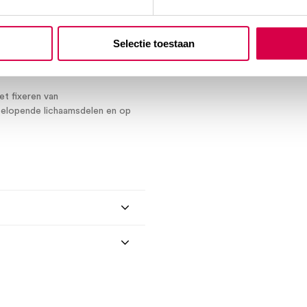
Selectie toestaan
et fixeren van
elopende lichaamsdelen en op