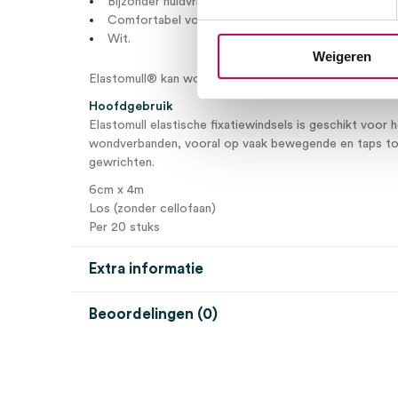
Bijzonder huidvriendelijk.
Comfortabel voor de patiënt.
Wit.
Weigeren
Elastomull® kan worden gesteriliseerd in autoclaven.
Hoofdgebruik
Elastomull elastische fixatiewindsels is geschikt voor h
wondverbanden, vooral op vaak bewegende en taps to
gewrichten.
6cm x 4m
Los (zonder cellofaan)
Per 20 stuks
Extra informatie
Beoordelingen (0)
Aantal
20 stuks
Beoordelingen
Afmeting
6cm x 4m