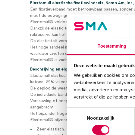
Elastomull elastische fixatiewindsels, 6cm x 4m, los,
Een fixatieverband moet betrouwbaar passen, zonder ui
moet de bewegingen van de patiënt zo min mogelijk b
Elastomull® voldoet aan deze vereisten.
Dankzij de elasticiteit van het weefsel met zijn hoge h
rekreserve kan het verband snel en materiaalbesparen
De elasticiteit verslechtert niet, zelfs niet na langdurig
Toestemming
Het hoge aandeel natuurlijke vezels zorgt voor een g
waardoor zweten en jeuk op de huid grotendeels wor
Elastomull® is zacht en zacht voor de huid.
Deze website maakt gebruik
Beschrijving en eigenschappen
We gebruiken cookies om cont
Elastomull elastische fixatiewindsels is een zeer elast
websiteverkeer te analyseren
katoen, 29% viscose en 29% polyamide.
De geplooide weefstructuur helpt om uitglijden te vo
media, adverteren en analys
De individuele bandages hoeven slechts ongeveer een 
verstrekt of die ze hebben v
Vernauwing of congestie treedt niet op wanneer het 
aangebracht.
Toestemmingsselectie
Het bijzonder hoge katoengehalte en de lichte, luchti
Noodzakelijk
Elastomull® bijzonder aangenaam om te dragen.
Zeer elastisch.