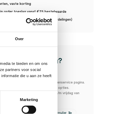
anten, vaste korting
in order toeslag vanaf €75 bestelwaarde
n een gemiddelde van 7.1! (11 beoordelingen)
Over
ice
Heb je een vraag?
 media te bieden en om ons
Anca helpt je!
ze partners voor social
nformatie die u aan ze heeft
oord snel en makkelijk op onze klantenservice pagina.
r ons via een van de onderstaande opties.
service is bereikbaar van maandag t/m vrijdag van
:00
Marketing
E-mail Anca
Contactformulier