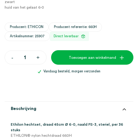
zwart
huid van het gelaat 6-0
Producent: ETHICON
Producent referentie: 660H
Artikelnummer: 25907
Direct leverbaar
Ethilon
-
+
Toevoegen aan winkelmand
hechtset,
45cm
Ø
Vandaag besteld, morgen verzonden
6-
0,
FS-
3,
steriel
(36)
aantal
Beschrijving
Ethilon hechtset, draad 45cm Ø 6-0, naald FS-3, steriel, per 36
stuks
ETHILON® nylon hechtdraad 660H