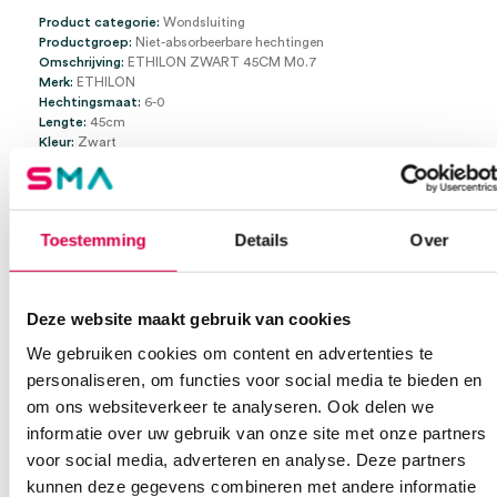
Product categorie:
Wondsluiting
Productgroep:
Niet-absorbeerbare hechtingen
Omschrijving:
ETHILON ZWART 45CM M0.7
Merk:
ETHILON
Hechtingsmaat:
6-0
Lengte:
45cm
Kleur:
Zwart
Draaddiameter:
6-0
Aantal / doos:
36
Naaldnaam:
FS-3
Hechtingskleur:
Zwart
Toestemming
Details
Over
Naaldpunttype:
Omgekeerd naaien
Deze website maakt gebruik van cookies
Extra informatie
We gebruiken cookies om content en advertenties te
personaliseren, om functies voor social media te bieden en
Beoordelingen (0)
om ons websiteverkeer te analyseren. Ook delen we
Aantal
36 stuks
informatie over uw gebruik van onze site met onze partners
Beoordelingen
Draad
45cm Ø 6-0
voor social media, adverteren en analyse. Deze partners
kunnen deze gegevens combineren met andere informatie
Waarom Medische Artikelen?
Naald
FS-3