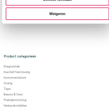
08:30 tot 17:00
Weigeren
Bel Anca
E-mail Anca
Contactformulier
Product categorieën
Diagnostiek
Inactief/test/overig
Instrumentarium
Overig
Tape
Beauty & Care
Praktijkinrichting
Verbandmiddelen