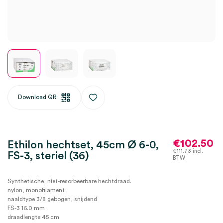
Download QR
€
102.50
Ethilon hechtset, 45cm Ø 6-0,
€
111.73
incl.
FS-3, steriel (36)
BTW
Synthetische, niet-resorbeerbare hechtdraad.
nylon, monofilament
naaldtype 3/8 gebogen, snijdend
FS-3 16.0 mm
draadlengte 45 cm