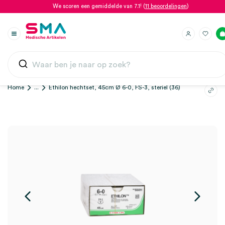
We scoren een gemiddelde van 7.1! (
11 beoordelingen
)
Home
...
Ethilon hechtset, 45cm Ø 6-0, FS-3, steriel (36)