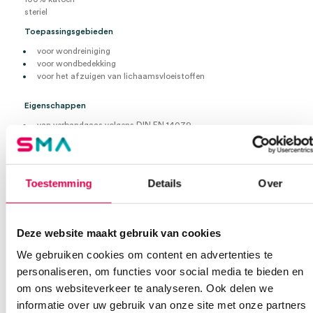
steriel
Toepassingsgebieden
voor wondreiniging
voor wondbedekking
voor het afzuigen van lichaamsvloeistoffen
Eigenschappen
van verbandgaas volgens DIN EN 14079
17 draads
alle zelfkanten liggen aan de binnenzijde, dus geen randdraden
goed absorptievermogen
Toestemming
Details
Over
7,5cm x 7,5cm
17 draads
8-voudig
steriel
Deze website maakt gebruik van cookies
5 verpakkingen à 2 kompressen
We gebruiken cookies om content en advertenties te
personaliseren, om functies voor social media te bieden en
Extra informatie
om ons websiteverkeer te analyseren. Ook delen we
informatie over uw gebruik van onze site met onze partners
Beoordelingen (0)