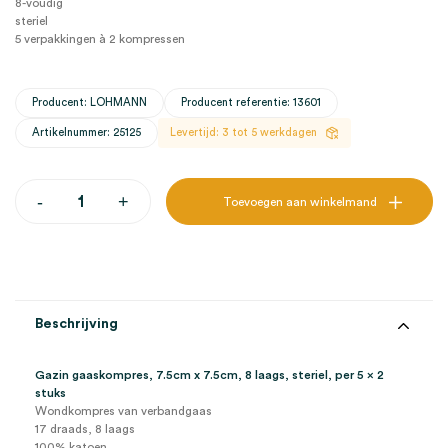
8-voudig
steriel
5 verpakkingen à 2 kompressen
Producent: LOHMANN
Producent referentie: 13601
Artikelnummer: 25125
Levertijd: 3 tot 5 werkdagen
Gazin
-
+
Toevoegen aan winkelmand
gaaskompres,
7.5cm
x
7.5cm,
8
laags,
steriel
Beschrijving
(5x2)
aantal
Gazin gaaskompres, 7.5cm x 7.5cm, 8 laags, steriel, per 5 x 2
stuks
Wondkompres van verbandgaas
17 draads, 8 laags
100% katoen