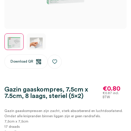
Download QR
€
0.80
Gazin gaaskompres, 7.5cm x
€
0.87
incl.
7.5cm, 8 laags, steriel (5×2)
BTW
Gazin gaaskompressen zijn zacht, sterk absorberend en luchtdoorlatend.
Omdat alle knipranden binnen liggen zijn er geen randrafels.
7,5cm x 7,5cm
17 draads