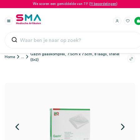
We scoren een gemiddelde van 7.1! (
11 beoordelingen
)
Gazin gaaskompres, 7.5cm x 7.5cm, 8 laags, steriel
Home
...
(5×2)