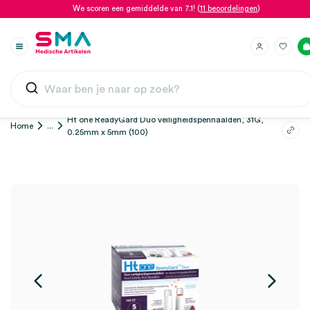
We scoren een gemiddelde van 7.1! (
11 beoordelingen
)
Ht one ReadyGard Duo veiligheidspennaalden, 31G,
Home
...
0.25mm x 5mm (100)