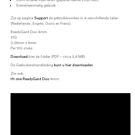
Comfortabel injecteren (gepatenteerde structuur)
Steriel/eenmalig gebruik
Zie op pagina
Support
de gebruikersvideo in 4 verschillende talen
(Nederlands, Engels, Duits en Frans).
ReadyGard Duo 4mm
31G
0.25mm x 5mm
Per 100 stuks
Download
hier de folder (PDF – circa 2,4 MB)
De Gebruikershandleiding
kunt u hier downloaden
.
Zie ook:
Ht one ReadyGard Duo
4mm