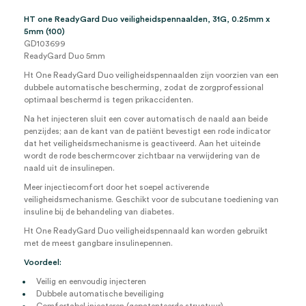
HT one ReadyGard Duo veiligheidspennaalden, 31G, 0.25mm x
5mm (100)
GD103699
ReadyGard Duo 5mm
Ht One ReadyGard Duo veiligheidspennaalden zijn voorzien van een
dubbele automatische bescherming, zodat de zorgprofessional
optimaal beschermd is tegen prikaccidenten.
Na het injecteren sluit een cover automatisch de naald aan beide
penzijdes; aan de kant van de patiënt bevestigt een rode indicator
dat het veiligheidsmechanisme is geactiveerd. Aan het uiteinde
wordt de rode beschermcover zichtbaar na verwijdering van de
naald uit de insulinepen.
Meer injectiecomfort door het soepel activerende
veiligheidsmechanisme. Geschikt voor de subcutane toediening van
insuline bij de behandeling van diabetes.
Ht One ReadyGard Duo veiligheidspennaald kan worden gebruikt
met de meest gangbare insulinepennen.
Voordeel:
Veilig en eenvoudig injecteren
Dubbele automatische beveiliging