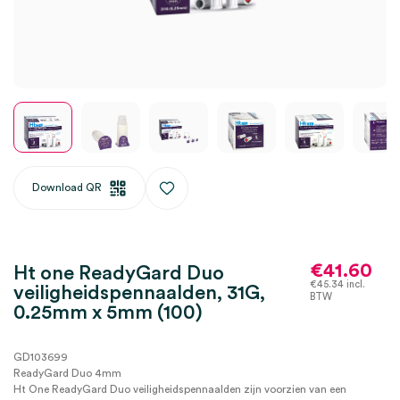
Download QR
€
41.60
Ht one ReadyGard Duo
€
45.34
incl.
veiligheidspennaalden, 31G,
BTW
0.25mm x 5mm (100)
GD103699
ReadyGard Duo 4mm
Ht One ReadyGard Duo veiligheidspennaalden zijn voorzien van een