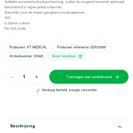
dubbele automatische bescherming, zodat de zorgprofessional optimaal
beschermd is tegen prikaccidenten.
Geschikt voor de meest gangbare insulinepennen.
31G
0.25mm x 5mm
Per 100 stuks
Producent: HT MEDICAL
Producent referentie: GD103699
Artikelnummer: 30563
Direct leverbaar
Ht
-
+
Toevoegen aan winkelmand
one
ReadyGard
Duo
Vandaag besteld, morgen verzonden
veiligheidspennaalden,
31G,
0.25mm
x
5mm
(100)
aantal
Beschrijving