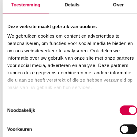
We scoren een gemiddelde van 7.1! (11 beoordelingen)
veiligheidspennaalden, 31G, 0.25mm x 5mm (100)” te beoordelen
Toestemming
Details
Over
Je moet
ingelogd zijn
om een beoordeling te plaatsen.
Deze website maakt gebruik van cookies
Klantenservice
We gebruiken cookies om content en advertenties te
personaliseren, om functies voor social media te bieden en
om ons websiteverkeer te analyseren. Ook delen we
informatie over uw gebruik van onze site met onze partners
Heb je een vraag?
voor social media, adverteren en analyse. Deze partners
Anca helpt je!
kunnen deze gegevens combineren met andere informatie
die u aan ze heeft verstrekt of die ze hebben verzameld op
Vind je antwoord snel en makkelijk op onze klantenservice pagina.
basis van uw gebruik van hun services.
Of contacteer ons via een van de onderstaande opties.
Onze klantenservice is bereikbaar van maandag t/m vrijdag van
08:30 tot 17:00
Toestemmingsselectie
Noodzakelijk
Bel Anca
E-mail Anca
Contactformulier
Voorkeuren