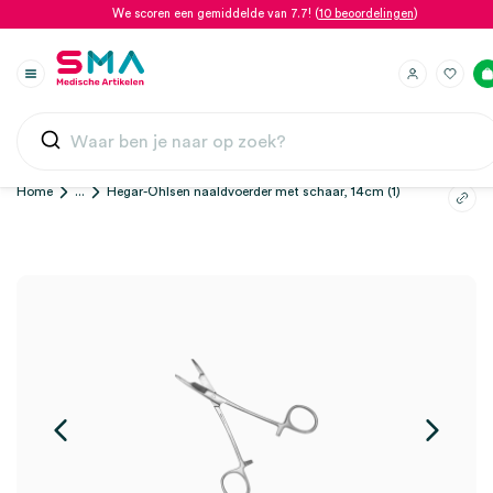
We scoren een gemiddelde van 7.7! (
10 beoordelingen
)
Home
...
Hegar-Ohlsen naaldvoerder met schaar, 14cm (1)