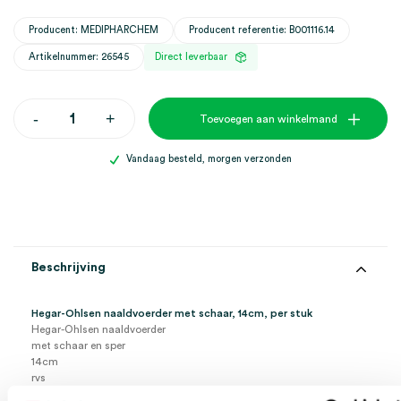
Producent: MEDIPHARCHEM
Producent referentie: B001116.14
Artikelnummer: 26545
Direct leverbaar
Hegar-
-
+
Toevoegen aan winkelmand
Ohlsen
naaldvoerder
met
Vandaag besteld, morgen verzonden
schaar,
14cm
(1)
aantal
Beschrijving
Hegar-Ohlsen naaldvoerder met schaar, 14cm, per stuk
Hegar-Ohlsen naaldvoerder
met schaar en sper
14cm
rvs