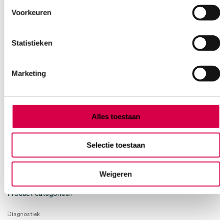
Voorkeuren
Heb je een vraag?
Anca helpt je!
Statistieken
Vind je antwoord snel en makkelijk op onze klantenservice pagina.
Of contacteer ons via een van de onderstaande opties.
Marketing
Onze klantenservice is bereikbaar van maandag t/m vrijdag van
08:30 tot 17:00
Bel Anca
E-mail Anca
Contactformulier
Alles toestaan
Selectie toestaan
Weigeren
Product categorieën
Diagnostiek