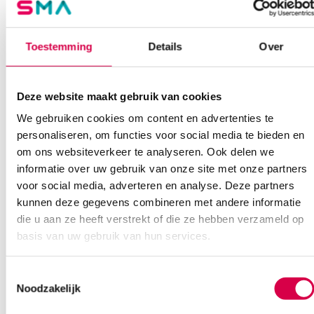
Extra informatie
Toestemming
Details
Over
Beoordelingen (0)
Aantal
1 stuk
Beoordelingen
Afmeting
14cm
Deze website maakt gebruik van cookies
Waarom Medische Artikelen?
Model
Hegar-Ohlsen
We gebruiken cookies om content en advertenties te
Er zijn nog geen beoordelingen.
personaliseren, om functies voor social media te bieden en
Steriel
onsteriel
Op voorraad? Vandaag besteld, vandaag verzonden
om ons websiteverkeer te analyseren. Ook delen we
Vaste klanten, vaste korting
informatie over uw gebruik van onze site met onze partners
Geen klein order toeslag vanaf €75 bestelwaarde
voor social media, adverteren en analyse. Deze partners
Wees de eerste om “Hegar-Ohlsen naaldvoerder met schaar,
kunnen deze gegevens combineren met andere informatie
We scoren een gemiddelde van 7.7! (10 beoordelingen)
14cm (1)” te beoordelen
die u aan ze heeft verstrekt of die ze hebben verzameld op
Je moet
ingelogd zijn
om een beoordeling te plaatsen.
basis van uw gebruik van hun services.
Klantenservice
Toestemmingsselectie
Noodzakelijk