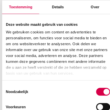
Aantal
1 stuk
Toestemming
Details
Over
Beoordelingen
Steriel
onsteriel
Waarom Medische Artikelen?
Er zijn nog geen beoordelingen.
Deze website maakt gebruik van cookies
We gebruiken cookies om content en advertenties te
Op voorraad? Vandaag besteld, vandaag verzonden
personaliseren, om functies voor social media te bieden en
Vaste klanten, vaste korting
om ons websiteverkeer te analyseren. Ook delen we
Geen klein order toeslag vanaf €75 bestelwaarde
informatie over uw gebruik van onze site met onze partners
Wees de eerste om “Heine mini zacht etui (1)” te beoordelen
We scoren een gemiddelde van 7.1! (11 beoordelingen)
Je moet
ingelogd zijn
om een beoordeling te plaatsen.
voor social media, adverteren en analyse. Deze partners
kunnen deze gegevens combineren met andere informatie
die u aan ze heeft verstrekt of die ze hebben verzameld op
basis van uw gebruik van hun services.
Klantenservice
Toestemmingsselectie
Noodzakelijk
Heb je een vraag?
Voorkeuren
Anca helpt je!