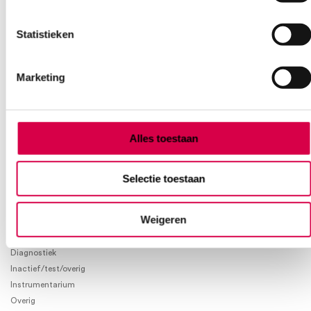
Vind je antwoord snel en makkelijk op onze klantenservice pagina.
Statistieken
Of contacteer ons via een van de onderstaande opties.
Onze klantenservice is bereikbaar van maandag t/m vrijdag van
08:30 tot 17:00
Marketing
Bel Anca
E-mail Anca
Contactformulier
Alles toestaan
Selectie toestaan
Weigeren
Product categorieën
Diagnostiek
Inactief/test/overig
Instrumentarium
Overig