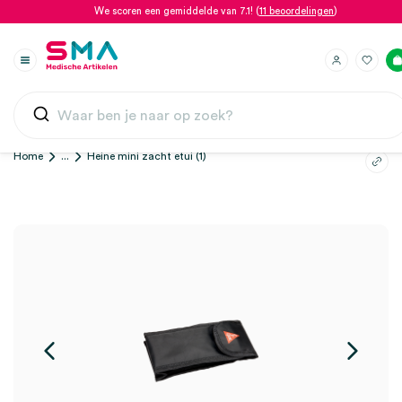
We scoren een gemiddelde van 7.1! (
11 beoordelingen
)
Home
...
Heine mini zacht etui (1)