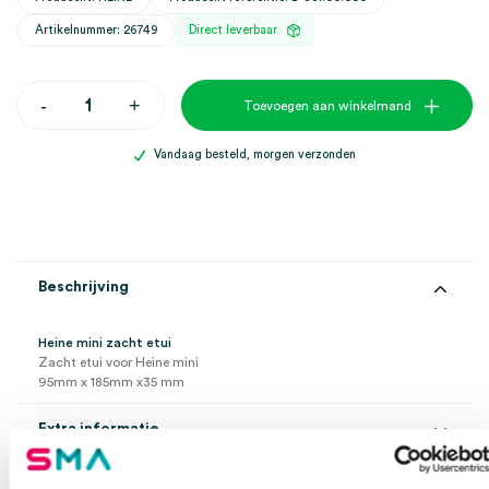
Artikelnummer: 26749
Direct leverbaar
Heine
-
+
Toevoegen aan winkelmand
mini
zacht
etui
Vandaag besteld, morgen verzonden
(1)
aantal
Beschrijving
Heine mini zacht etui
Zacht etui voor Heine mini
95mm x 185mm x35 mm
Extra informatie
Beoordelingen (0)