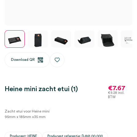
Download QR
€
7.67
Heine mini zacht etui (1)
€
9.28
incl.
BTW
Zacht etui voor Heine mini
95mm x 185mm x35 mm
Producent: HEINE
Producent referentie: D-861.00.000