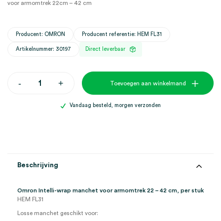
voor armomtrek 22cm – 42 cm
Producent: OMRON
Producent referentie: HEM FL31
Artikelnummer: 30197
Direct leverbaar
Omron
-
+
Toevoegen aan winkelmand
Intelli-
wrap
manchet
Vandaag besteld, morgen verzonden
voor
armomtrek
22cm
-
42
cm
(1)
Beschrijving
aantal
Omron Intelli-wrap manchet voor armomtrek 22 – 42 cm, per stuk
HEM FL31
Losse manchet geschikt voor: