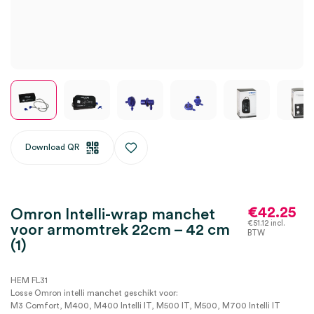
Download QR
€
42.25
Omron Intelli-wrap manchet
€
51.12
incl.
voor armomtrek 22cm – 42 cm
BTW
(1)
HEM FL31
Losse Omron intelli manchet geschikt voor:
M3 Comfort, M400, M400 Intelli IT, M500 IT, M500, M700 Intelli IT