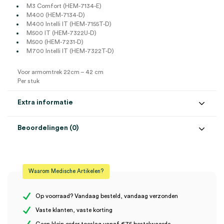
M3 Comfort (HEM-7134-E)
M400 (HEM-7134-D)
M400 Intelli IT (HEM-7155T-D)
M500 IT (HEM-7322U-D)
M500 (HEM-7231-D)
M700 Intelli IT (HEM-7322T-D)
Voor armomtrek 22cm – 42 cm
Per stuk
Extra informatie
Beoordelingen (0)
Aantal
1 stuk
Beoordelingen
Afmeting
22cm – 42cm
Waarom Medische Artikelen?
Kleur
zwart
Er zijn nog geen beoordelingen.
Steriel
onsteriel
Op voorraad? Vandaag besteld, vandaag verzonden
Vaste klanten, vaste korting