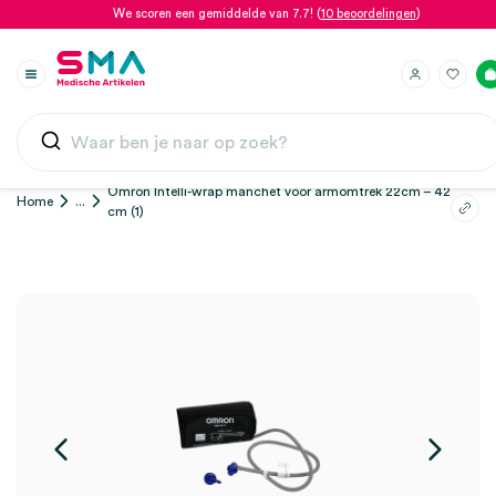
We scoren een gemiddelde van 7.7! (
10 beoordelingen
)
Omron Intelli-wrap manchet voor armomtrek 22cm – 42
Home
...
cm (1)