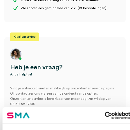
Geen klein order toeslag vanaf €75 bestelwaarde
Wees de eerste om “Omron Intelli-wrap manchet voor
We scoren een gemiddelde van 7.7! (10 beoordelingen)
armomtrek 22cm – 42 cm (1)” te beoordelen
Je moet
ingelogd zijn
om een beoordeling te plaatsen.
Klantenservice
Heb je een vraag?
Anca helpt je!
Vind je antwoord snel en makkelijk op onze klantenservice pagina.
Of contacteer ons via een van de onderstaande opties.
Onze klantenservice is bereikbaar van maandag t/m vrijdag van
08:30 tot 17:00
Bel Anca
E-mail Anca
Contactformulier