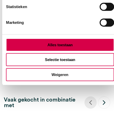
Statistieken
Marketing
Omron M500 Intelli IT volautomatische
bloeddrukmeter (1)
OMRON
1 stuk, 22cm - 42cm, zwart
Alles toestaan
148.98
Selectie toestaan
Direct leverbaar
180.27
incl. BTW
Weigeren
Vaak gekocht in combinatie
met