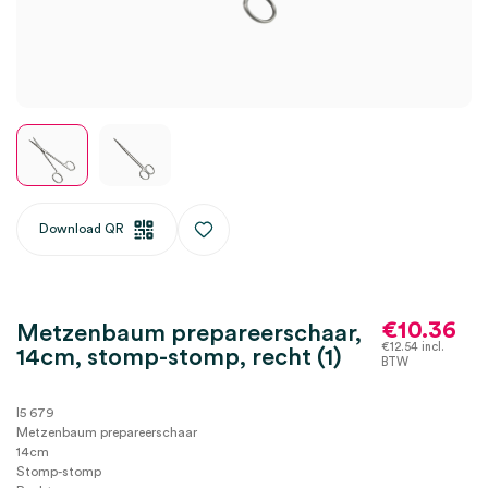
Download QR
€
10.36
Metzenbaum prepareerschaar,
€
12.54
incl.
14cm, stomp-stomp, recht (1)
BTW
I5 679
Metzenbaum prepareerschaar
14cm
Stomp-stomp