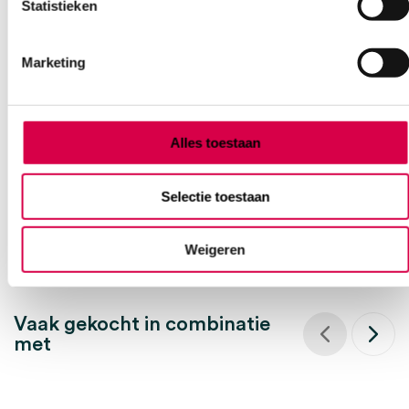
Statistieken
Metzenbaum prepareerschaar, 16cm, stomp-
Marketing
stomp, recht (1)
MEDIPHARCHEM
1 stuk, 16cm, Metzenbaum
Alles toestaan
12.34
Direct leverbaar
Selectie toestaan
14.93
incl. BTW
Weigeren
Vaak gekocht in combinatie
met