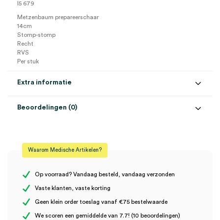
I5 679
Metzenbaum prepareerschaar
14cm
Stomp-stomp
Recht
RVS
Per stuk
Extra informatie
Beoordelingen (0)
Aantal
1 stuk
Beoordelingen
Afmeting
14cm
Waarom Medische Artikelen?
Model
Metzenbaum
Er zijn nog geen beoordelingen.
Steriel
onsteriel
Op voorraad? Vandaag besteld, vandaag verzonden
Vaste klanten, vaste korting
Uitvoering
recht, stomp-stomp
Geen klein order toeslag vanaf €75 bestelwaarde
Wees de eerste om “Metzenbaum prepareerschaar, 14cm,
We scoren een gemiddelde van 7.7! (10 beoordelingen)
stomp-stomp, recht (1)” te beoordelen