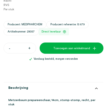
Recht
RVS
Per stuk
Producent: MEDIPHARCHEM
Producent referentie: I5 679
Artikelnummer: 29057
Direct leverbaar
Metzenbaum
-
+
Toevoegen aan winkelmand
prepareerschaar,
14cm,
stomp-
Vandaag besteld, morgen verzonden
stomp,
recht
(1)
aantal
Beschrijving
Metzenbaum prepareerschaar, 14cm, stomp-stomp, recht, per
stuk