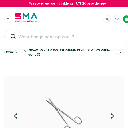
We scoren een gemiddelde van 7.7! (
10 beoordelingen
)
Metzenbaum prepareerschaar, 14cm, stomp-stomp,
Home
...
recht (1)