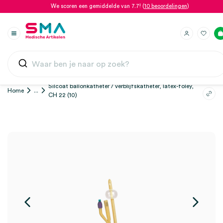
We scoren een gemiddelde van 7.7! (
10 beoordelingen
)
Silcoat ballonkatheter / verblijfskatheter, latex-foley,
Home
...
CH 22 (10)