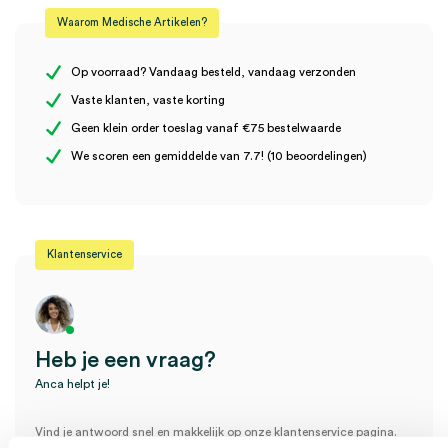
Waarom Medische Artikelen?
Materiaal
latex-foley
Er zijn nog geen beoordelingen.
Steriel
steriel
Op voorraad? Vandaag besteld, vandaag verzonden
Vaste klanten, vaste korting
Geen klein order toeslag vanaf €75 bestelwaarde
Wees de eerste om “Silcoat ballonkatheter / verblijfskatheter,
We scoren een gemiddelde van 7.7! (10 beoordelingen)
latex-foley, CH 22 (10)” te beoordelen
Je moet
ingelogd zijn
om een beoordeling te plaatsen.
Klantenservice
Heb je een vraag?
Anca helpt je!
Vind je antwoord snel en makkelijk op onze klantenservice pagina.