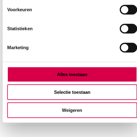
Voorkeuren
Statistieken
Marketing
Silcoat ballonkatheter / verblijfskatheter, latex-
Alles toestaan
foley, CH 20 (10)
SERVOPRAX
Selectie toestaan
10 stuks, CH 20, latex-foley
20.70
Weigeren
3 tot 5 werkdagen
25.05
incl. BTW