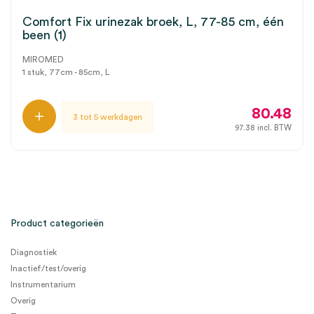
Comfort Fix urinezak broek, L, 77-85 cm, één
been (1)
MIROMED
1 stuk, 77cm - 85cm, L
80.48
3 tot 5 werkdagen
97.38
incl. BTW
Product categorieën
Diagnostiek
Inactief/test/overig
Instrumentarium
Overig