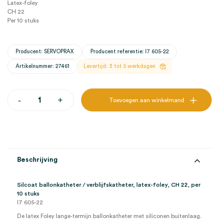
Latex-foley
CH 22
Per 10 stuks
Producent: SERVOPRAX
Producent referentie: I7 605-22
Artikelnummer: 27461
Levertijd: 3 tot 5 werkdagen
Silcoat
-
+
Toevoegen aan winkelmand
ballonkatheter
/
verblijfskatheter,
latex-
foley,
CH
22
Beschrijving
(10)
aantal
Silcoat ballonkatheter / verblijfskatheter, latex-foley, CH 22, per
10 stuks
I7 605-22
De latex Foley lange-termijn ballonkatheter met siliconen buitenlaag.