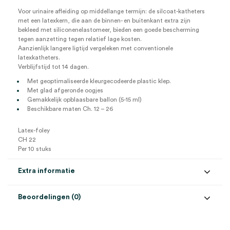
Voor urinaire afleiding op middellange termijn: de silcoat-katheters
met een latexkern, die aan de binnen- en buitenkant extra zijn
bekleed met siliconenelastomeer, bieden een goede bescherming
tegen aanzetting tegen relatief lage kosten.
Aanzienlijk langere ligtijd vergeleken met conventionele
latexkatheters.
Verblijfstijd tot 14 dagen.
Met geoptimaliseerde kleurgecodeerde plastic klep.
Met glad afgeronde oogjes
Gemakkelijk opblaasbare ballon (5-15 ml)
Beschikbare maten Ch. 12 – 26
Latex-foley
CH 22
Per 10 stuks
Extra informatie
Beoordelingen (0)
Aantal
10 stuks
Beoordelingen
Maat
CH 22