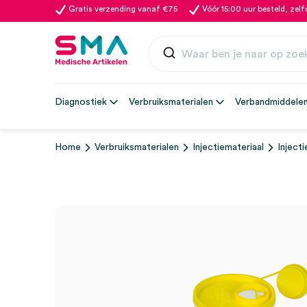
Gratis verzending vanaf €75
Vóór 15:00 uur besteld, zel
Diagnostiek
Verbruiksmaterialen
Verbandmiddele
Home
Verbruiksmaterialen
Injectiemateriaal
Inject