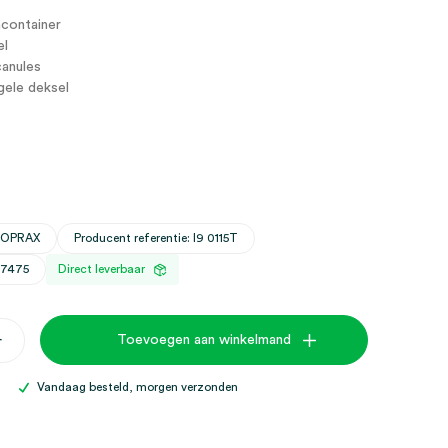
container
el
canules
gele deksel
VOPRAX
Producent referentie: I9 0115T
27475
Direct leverbaar
+
Toevoegen aan winkelmand
ainer
Vandaag besteld, morgen verzonden