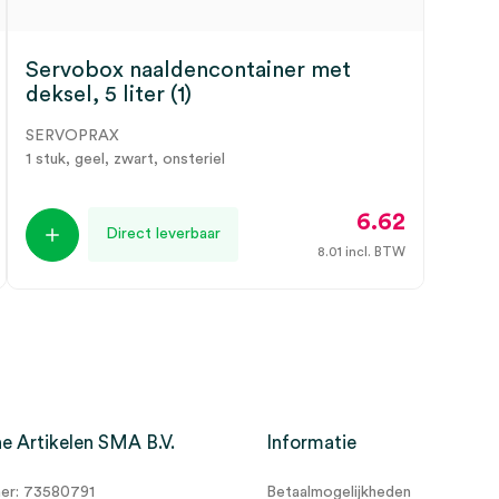
Servobox naaldencontainer met
deksel, 5 liter (1)
SERVOPRAX
1 stuk, geel, zwart, onsteriel
6.62
Direct leverbaar
8.01
incl. BTW
e Artikelen SMA B.V.
Informatie
r: 73580791
Betaalmogelijkheden