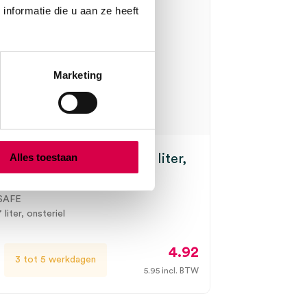
nformatie die u aan ze heeft
Marketing
Alles toestaan
safe naaldencontainer, 7 liter,
1)
SAFE
 liter, onsteriel
4.92
3 tot 5 werkdagen
5.95
incl. BTW