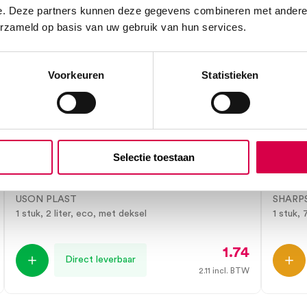
e. Deze partners kunnen deze gegevens combineren met andere i
erzameld op basis van uw gebruik van hun services.
Voorkeuren
Statistieken
Selectie toestaan
Eco-line servobox naaldencontainer
Sharp
met deksel, 2 liter (1)
grijs (
USON PLAST
SHARP
1 stuk, 2 liter, eco, met deksel
1 stuk, 7
1.74
Direct leverbaar
2.11
incl. BTW