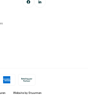
es
uren
Website by Stuurmen