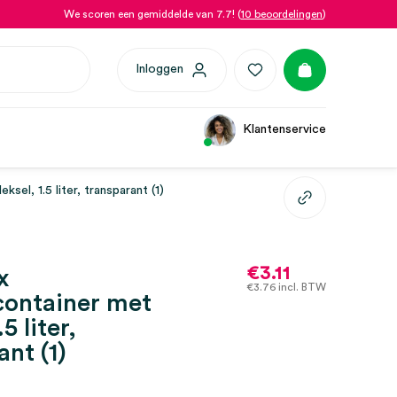
We scoren een gemiddelde van 7.7! (
10 beoordelingen
)
Inloggen
Klantenservice
el, 1.5 liter, transparant (1)
€
3.11
x
€
3.76
incl. BTW
container met
5 liter,
ant (1)