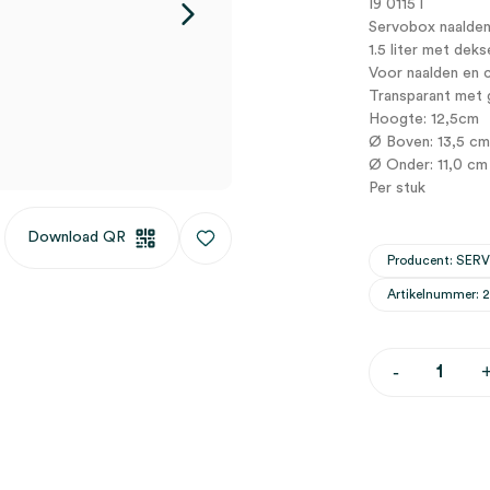
I9 0115T
Servobox naalden
1.5 liter met deks
Voor naalden en 
Transparant met 
Hoogte: 12,5cm
Ø Boven: 13,5 cm
Ø Onder: 11,0 cm
Per stuk
Download QR
Producent: SER
Artikelnummer: 
Servobox
-
naaldencont
met
deksel,
1.5
liter,
transparant