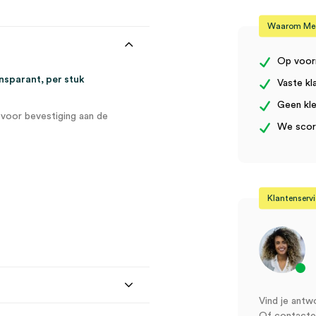
(1)
aantal
Waarom Medi
Op voor
ansparant, per stuk
Vaste kl
Geen kle
voor bevestiging aan de
We score
Klantenserv
Vind je antw