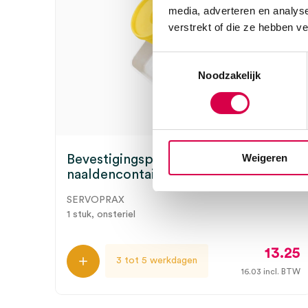
media, adverteren en analys
verstrekt of die ze hebben v
Toestemmingsselectie
Noodzakelijk
Weigeren
Bevestigingsplaat voor Servobox
naaldencontainer (1)
SERVOPRAX
1 stuk, onsteriel
13.25
3 tot 5 werkdagen
16.03
incl. BTW