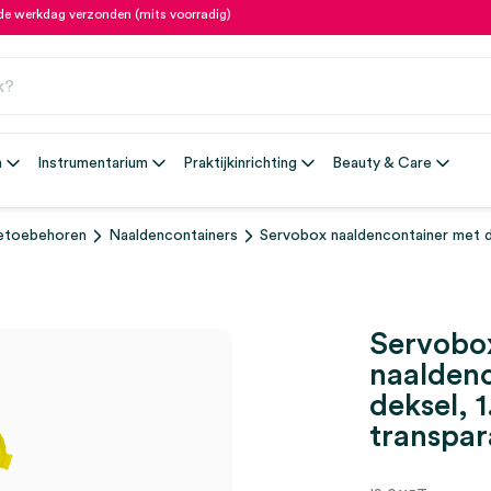
fde werkdag verzonden (mits voorradig)
n
Instrumentarium
Praktijkinrichting
Beauty & Care
ietoebehoren
Naaldencontainers
Servobox naaldencontainer met deks
Servobo
naalden
deksel, 1.
transpar