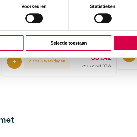
Voorkeuren
Statistieken
Heine DELTA20T foto accessoireset,
Heine
Canon (set)
HEINE
1 stuk, 
HEINE
1 set, DELTA20T, onsteriel
Selectie toestaan
601.42
3 tot 5 werkdagen
727.72
incl. BTW
 met