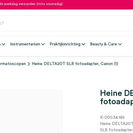
fde werkdag verzonden (mits voorradig)
n
Instrumentarium
Praktijkinrichting
Beauty & Care
rmatoscopen
Heine DELTA20T SLR fotoadapter, Canon (1)
Heine D
fotoadap
K-000.34.185
Heine DELTA20T 
SLR Fotoadapter 