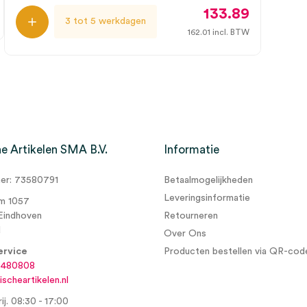
133.89
3 tot 5 werkdagen
162.01
incl. BTW
e Artikelen SMA B.V.
Informatie
r: 73580791
Betaalmogelijkheden
Leveringsinformatie
m 1057
Eindhoven
Retourneren
d
Over Ons
ervice
Producten bestellen via QR-cod
6480808
scheartikelen.nl
ij. 08:30 - 17:00