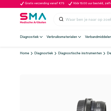
Gratis verzending vanaf €75
Vóór 15:00 uur besteld, zel
Diagnostiek
Verbruiksmaterialen
Verbandmiddele
Home
Diagnostiek
Diagnostische instrumenten
De