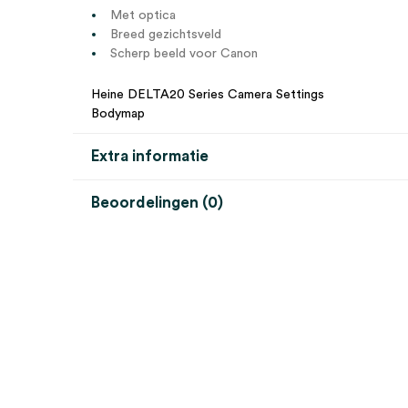
Met optica
Breed gezichtsveld
Scherp beeld voor Canon
Heine DELTA20 Series Camera Settings
Bodymap
Extra informatie
Beoordelingen (0)
Aantal
1 stuk
Beoordelingen
Model
DELTA20T
Steriel
onsteriel
Er zijn nog geen beoordelingen.
Uitvoering
Canon
Wees de eerste om “Heine DELTA20T SLR fotoadapte