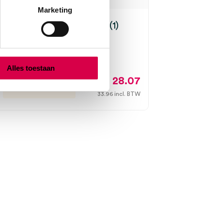
Marketing
 mini 3000 contactplaat (1)
mini 3000, onsteriel
Alles toestaan
28.07
3 tot 5 werkdagen
33.96
incl. BTW