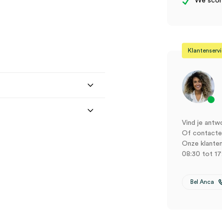
We score
Klantenserv
Vind je antw
Of contactee
Onze klanten
08:30 tot 17
Bel Anca
r, Canon (1)” te beoordelen