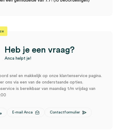
n een gemiddelde van 7.7! (10 beoordelingen)
ice
Heb je een vraag?
Anca helpt je!
oord snel en makkelijk op onze klantenservice pagina.
r ons via een van de onderstaande opties.
service is bereikbaar van maandag t/m vrijdag van
:00
E-mail Anca
Contactformulier