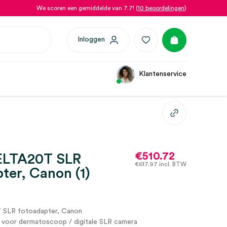
We scoren een gemiddelde van 7.7! (
10 beoordelingen
)
Inloggen
Klantenservice
€
510.72
ELTA20T SLR
€
617.97
incl. BTW
ter, Canon (1)
SLR fotoadapter, Canon
voor dermatoscoop / digitale SLR camera