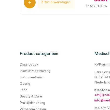
3 tot 5 werkdagen
70.56
incl. BTW
Product categorieën
Medisch
Diagnostiek
KVKnumme
Inactief/test/overig
Park Foru
Instrumentarium
5657 HJ 
Nederlan
Overig
Tape
Klantens
+31(0)73
Beauty & Care
info@medi
Praktijkinrichting
Ma. t/m Vr
Verbandmiddelen