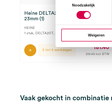
Noodzakelijk
Heine DELTA20T contactplaat Ø
23mm (1)
HEINE
1 stuk, DELTA20T, onsteriel
Weigeren
181.40
3 tot 5 werkdagen
219.49
incl. BTW
Vaak gekocht in combinatie