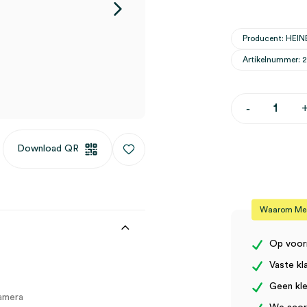
Producent: HEIN
Artikelnummer: 
Heine
-
DELTA20T
SLR
fotoadapter
Download QR
Canon
(1)
aantal
Waarom Medi
Op voor
Vaste kl
Geen kle
amera