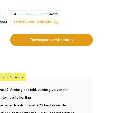
E
Producent referentie: K-000.34.185
29961
Levertijd: 3 tot 5 werkdagen
+
Toevoegen aan winkelmand
,
sche Artikelen?
raad? Vandaag besteld, vandaag verzonden
anten, vaste korting
in order toeslag vanaf €75 bestelwaarde