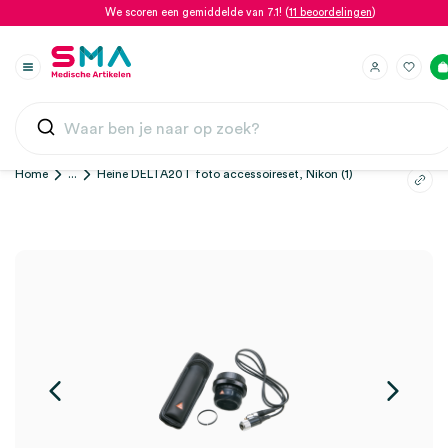
We scoren een gemiddelde van 7.1! (
11 beoordelingen
)
Home
...
Heine DELTA20T foto accessoireset, Nikon (1)