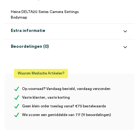
Heine DELTA20 Series Camera Settings
Bodymap
Extra informatie
Beoordelingen (0)
Aantal
1 set
Beoordelingen
Model
DELTA20T
Waarom Medische Artikelen?
Steriel
onsteriel
Er zijn nog geen beoordelingen.
Uitvoering
Nikon
Op voorraad? Vandaag besteld, vandaag verzonden
Vaste klanten, vaste korting
Geen klein order toeslag vanaf €75 bestelwaarde
Wees de eerste om “Heine DELTA20T foto accessoireset, Nikon
We scoren een gemiddelde van 7.1! (11 beoordelingen)
(1)” te beoordelen
Je moet
ingelogd zijn
om een beoordeling te plaatsen.