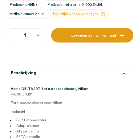
Producent: HEINE
Producent referentie: K-000.34.191
Artikelnummer: 29965
Levertijd: 3 tot 5 werkdagen
Heine
-
+
Toevoegen aan winkelmand
DELTA20T
foto
accessoireset,
Nikon
(1)
aantal
Beschrijving
Heine DELTA20T foto accessoireset, Nikon
K-000.34.191
Foto-accessoireset voor Nikon
Inclusief
SLR Foto-adapter
Adaptersnoer
Afstandsring
BETA riemclip