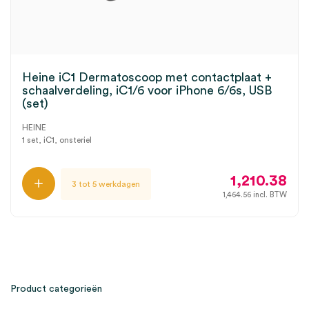
Heine iC1 Dermatoscoop met contactplaat +
schaalverdeling, iC1/6 voor iPhone 6/6s, USB
(set)
HEINE
1 set, iC1, onsteriel
1,210.38
3 tot 5 werkdagen
1,464.56
incl. BTW
Product categorieën