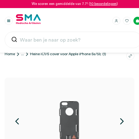
We scoren een gemiddelde van 7.7! (
10 beoordelingen
)
Home
...
Heine iC1/5 cover voor Apple iPhone 5s/SE (1)