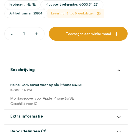
Producent: HEINE
Producent referentie: K-000.34.251
Artikelnummer: 29954
Levertijd: 3 tot 5 werkdagen
Heine
-
+
Toevoegen aan winkelmand
iC1/5
cover
voor
Apple
iPhone
5s/SE
(1)
Beschrijving
aantal
Heine iC1/5 cover voor Apple iPhone 5s/SE
K-000.34.251
Montagecover voor Apple iPhone 5s/SE
Geschikt voor iC1
Extra informatie
Beoordelingen (0)