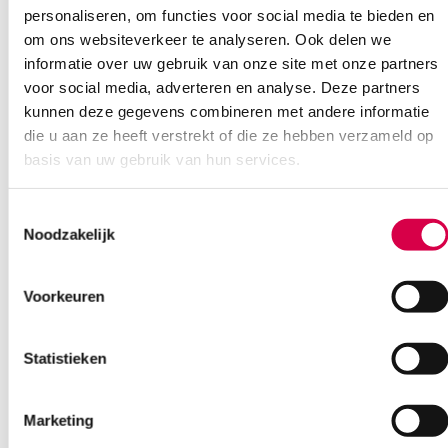
personaliseren, om functies voor social media te bieden en
om ons websiteverkeer te analyseren. Ook delen we
informatie over uw gebruik van onze site met onze partners
voor social media, adverteren en analyse. Deze partners
kunnen deze gegevens combineren met andere informatie
die u aan ze heeft verstrekt of die ze hebben verzameld op
basis van uw gebruik van hun services.
Toestemmingsselectie
Noodzakelijk
Heine iC1 contactplaat + schaalverdeling (1)
Voorkeuren
HEINE
1 stuk, iC1, onsteriel
Statistieken
202.99
3 tot 5 werkdagen
Marketing
245.62
incl. BTW