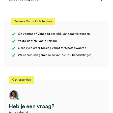
Aantal
1 stuk
Beoordelingen
Model
iC1
Waarom Medische Artikelen?
Steriel
onsteriel
Er zijn nog geen beoordelingen.
Uitvoering
Apple iPhone 5s/SE
Op voorraad? Vandaag besteld, vandaag verzonden
Vaste klanten, vaste korting
Geen klein order toeslag vanaf €75 bestelwaarde
Wees de eerste om “Heine iC1/5 cover voor Apple iPhone 5s/SE
We scoren een gemiddelde van 7.7! (10 beoordelingen)
(1)” te beoordelen
Je moet
ingelogd zijn
om een beoordeling te plaatsen.
Klantenservice
Heb je een vraag?
Anca helpt je!