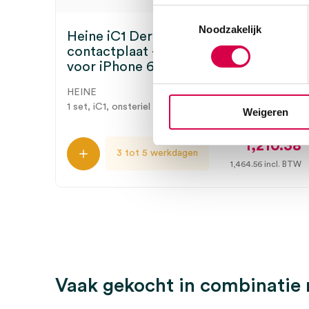
Toestemmingsselectie
Noodzakelijk
Heine iC1 Dermatoscoop met
contactplaat + schaalverdeling, iC1/6
voor iPhone 6/6s, USB (set)
HEINE
1 set, iC1, onsteriel
Weigeren
1,210.38
3 tot 5 werkdagen
1,464.56
incl. BTW
Vaak gekocht in combinatie