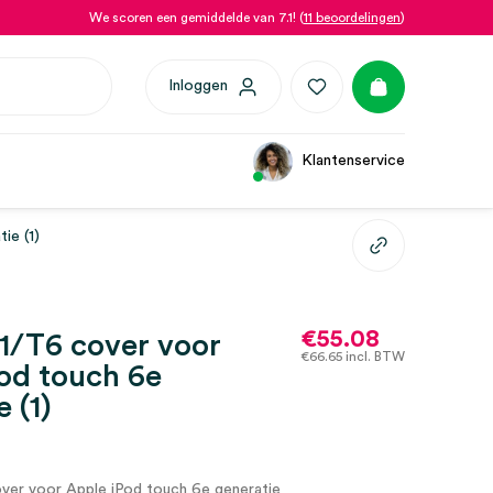
We scoren een gemiddelde van 7.1! (
11 beoordelingen
)
Inloggen
Klantenservice
ie (1)
€
55.08
1/T6 cover voor
€
66.65
incl. BTW
od touch 6e
 (1)
er voor Apple iPod touch 6e generatie