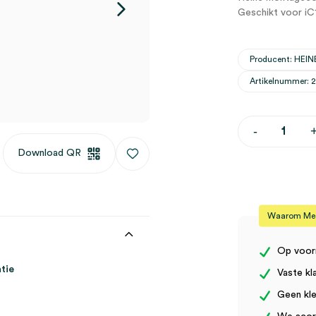
Geschikt voor iC
Producent: HEIN
Artikelnummer: 
Heine
-
iC1/T6
cover
Download QR
voor
Apple
iPod
touch
6e
Waarom Medi
generatie
(1)
aantal
Op voor
tie
Vaste kl
Geen kle