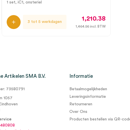
1 set, iC1, onsteriel
1,210.38
3 tot 5 werkdagen
1,464.56
incl. BTW
e Artikelen SMA B.V.
Informatie
r: 73580791
Betaalmogelijkheden
Leveringsinformatie
m 1057
Eindhoven
Retourneren
d
Over Ons
ervice
Producten bestellen via QR-cod
6480808