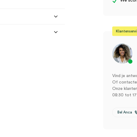
We score
Klantenserv
Vind je antw
Of contactee
Onze klanten
08:30 tot 17
Pod touch 6e generatie (1)”
Bel Anca