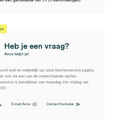
n een gemiddelde van 7.1! (11 beoordelingen)
ice
Heb je een vraag?
Anca helpt je!
oord snel en makkelijk op onze klantenservice pagina.
r ons via een van de onderstaande opties.
service is bereikbaar van maandag t/m vrijdag van
:00
E-mail Anca
Contactformulier