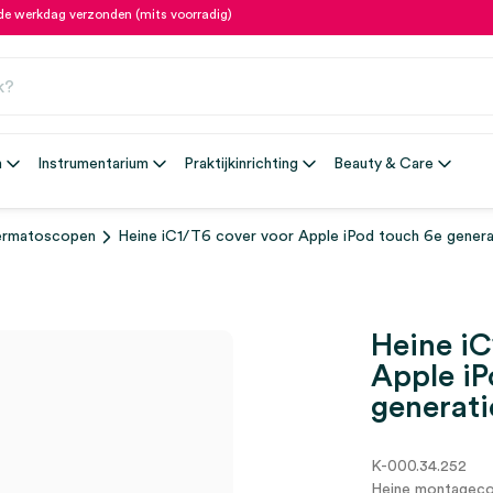
fde werkdag verzonden (mits voorradig)
n
Instrumentarium
Praktijkinrichting
Beauty & Care
rmatoscopen
Heine iC1/T6 cover voor Apple iPod touch 6e generat
Heine iC
Apple iP
generatie
K-000.34.252
Heine montagecov