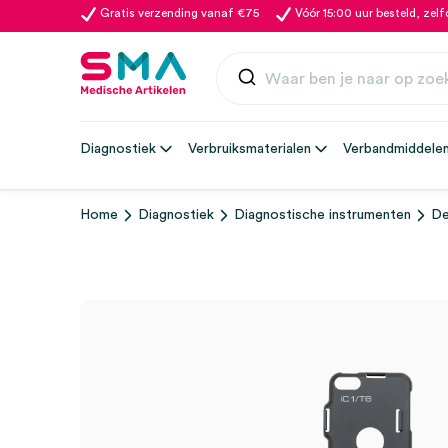
Gratis verzending vanaf €75
Vóór 15:00 uur besteld, zel
Diagnostiek
Verbruiksmaterialen
Verbandmiddele
Home
Diagnostiek
Diagnostische instrumenten
De