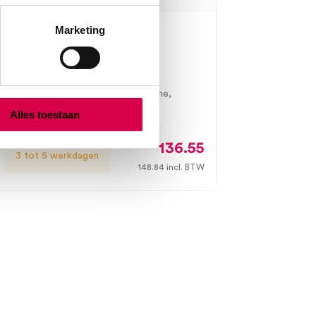
Marketing
 DELTA universele
phoneconnector (1)
, DELTA30, DELTA30 PRO, DELTAone,
l
Alles toestaan
136.55
3 tot 5 werkdagen
148.84
incl. BTW