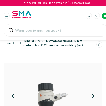
We scoren een gemiddelde van 7.7! (
10 beoordelingen
)
Heine DELTA20T Dermatoscoopkop LED met
Home
...
contactplaat Ø 23mm + schaalverdeling (set)