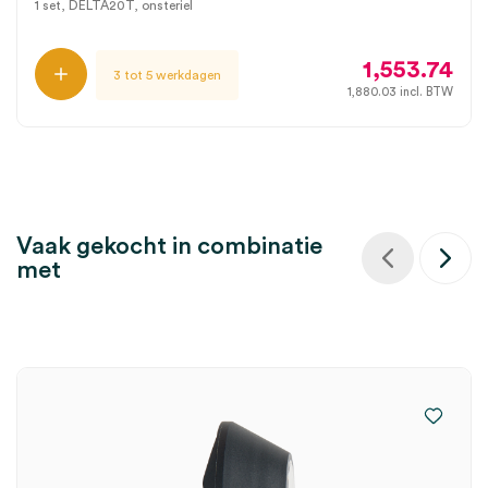
1 set, DELTA20T, onsteriel
1,553.74
3 tot 5 werkdagen
1,880.03
incl. BTW
Vaak gekocht in combinatie
met