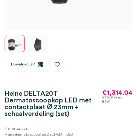
Download QR
€
1,314.04
Heine DELTA20T
€
1,589.99
incl.
Dermatoscoopkop LED met
BTW
contactplaat Ø 23mm +
schaalverdeling (set)
K-008.34.221
Heine dermatoscoopkop DELTA20T LED