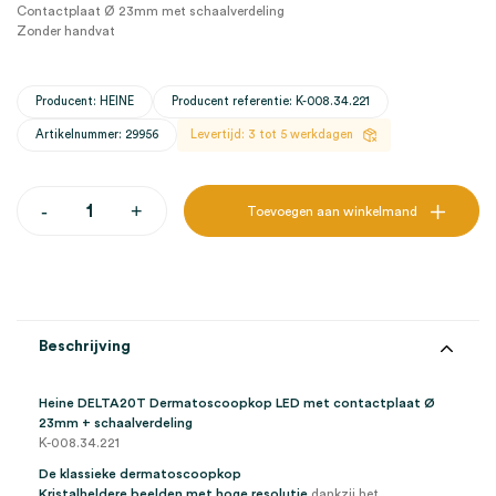
Contactplaat Ø 23mm met schaalverdeling
Zonder handvat
Producent: HEINE
Producent referentie: K-008.34.221
Artikelnummer: 29956
Levertijd: 3 tot 5 werkdagen
Heine
-
+
Toevoegen aan winkelmand
DELTA20T
Dermatoscoopkop
LED
met
contactplaat
Ø
23mm
Beschrijving
+
schaalverdeling
(set)
Heine DELTA20T Dermatoscoopkop LED met contactplaat Ø
aantal
23mm + schaalverdeling
K-008.34.221
De klassieke dermatoscoopkop
Kristalheldere beelden met hoge resolutie
dankzij het