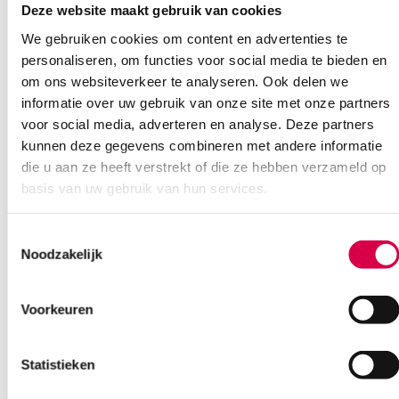
Deze website maakt gebruik van cookies
We gebruiken cookies om content en advertenties te
Heb je een vraag?
personaliseren, om functies voor social media te bieden en
om ons websiteverkeer te analyseren. Ook delen we
Anca helpt je!
informatie over uw gebruik van onze site met onze partners
voor social media, adverteren en analyse. Deze partners
Vind je antwoord snel en makkelijk op onze klantenservice pagina.
Of contacteer ons via een van de onderstaande opties.
kunnen deze gegevens combineren met andere informatie
Onze klantenservice is bereikbaar van maandag t/m vrijdag van
die u aan ze heeft verstrekt of die ze hebben verzameld op
08:30 tot 17:00
basis van uw gebruik van hun services.
Bel Anca
E-mail Anca
Contactformulier
Toestemmingsselectie
Noodzakelijk
Voorkeuren
Statistieken
Ook interessant