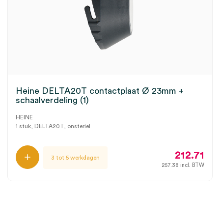
Heine DELTA20T contactplaat Ø 23mm +
schaalverdeling (1)
HEINE
1 stuk, DELTA20T, onsteriel
212.71
3 tot 5 werkdagen
257.38
incl. BTW