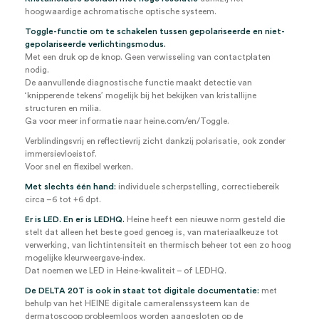
hoogwaardige achromatische optische systeem.
Toggle-functie om te schakelen tussen gepolariseerde en niet-
gepolariseerde verlichtingsmodus.
Met een druk op de knop. Geen verwisseling van contactplaten
nodig.
De aanvullende diagnostische functie maakt detectie van
‘knipperende tekens’ mogelijk bij het bekijken van kristallijne
structuren en milia.
Ga voor meer informatie naar heine.com/en/Toggle.
Verblindingsvrij en reflectievrij zicht dankzij polarisatie, ook zonder
immersievloeistof.
Voor snel en flexibel werken.
Met slechts één hand:
individuele scherpstelling, correctiebereik
circa –6 tot +6 dpt.
Er is LED. En er is LEDHQ.
Heine heeft een nieuwe norm gesteld die
stelt dat alleen het beste goed genoeg is, van materiaalkeuze tot
verwerking, van lichtintensiteit en thermisch beheer tot een zo hoog
mogelijke kleurweergave-index.
Dat noemen we LED in Heine-kwaliteit – of LEDHQ.
De DELTA 20T is ook in staat tot digitale documentatie:
met
behulp van het HEINE digitale cameralenssysteem kan de
dermatoscoop probleemloos worden aangesloten op de