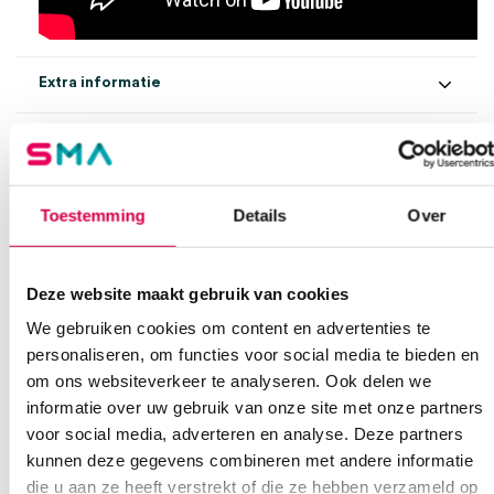
Extra informatie
Beoordelingen (0)
Aantal
1 set
Beoordelingen
Model
DELTA30
Toestemming
Details
Over
Waarom Medische Artikelen?
Steriel
onsteriel
Er zijn nog geen beoordelingen.
contactplaat met schaalverdeling, koffer,
Op voorraad? Vandaag besteld, vandaag verzonden
Uitvoering
Deze website maakt gebruik van cookies
USB
Vaste klanten, vaste korting
We gebruiken cookies om content en advertenties te
Geen klein order toeslag vanaf €75 bestelwaarde
personaliseren, om functies voor social media te bieden en
Wees de eerste om “Heine DELTA30 dermatoscoop met
om ons websiteverkeer te analyseren. Ook delen we
We scoren een gemiddelde van 7.7! (10 beoordelingen)
contactplaat + schaalverdeling, USB, koffer (set)” te beoordelen
informatie over uw gebruik van onze site met onze partners
Je moet
ingelogd zijn
om een beoordeling te plaatsen.
voor social media, adverteren en analyse. Deze partners
kunnen deze gegevens combineren met andere informatie
die u aan ze heeft verstrekt of die ze hebben verzameld op
Klantenservice