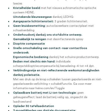
laesies
Kristalhelder beeld
met het nieuwe achromatische optische
systeem HEINE.
Uitstekende kleurweergave
dankzij LEDHQ.
Aangepaste lichtintensiteit:
3 graden lichtintensiteit.
Geen kruisbesmetting:
autoclaveerbare contactplaat met
schaalverdeling
Onderhoudsvrij dankzij ons stofdichte ontwerp.
Gemakkelijk te reinigen
met desinfecterende spray
Dioptrie compensatie
Snelle omschakeling van contact- naar contactloos
onderzoek.
Ergonomische bediening
dankzij het schuine productontwerp.
Bedien met slechts één hand:
individuele
scherpsteldioptriecompensatie bij benadering -4 tot +4 dpt.
Verblindingsvrije en niet-reflecterende werkomstandigheden
dankzij polarisatie.
Met een druk op de knop schakelen tussen gepolariseerde en niet-
gepolariseerde verlichting = schakelfunctie. Ga voor meer
informatie naar heine.com/en/Toggle
Oplaadbare batterij met Li-ion-technologie:
geen
geheugeneffect; laad de batterij veilig op, ongeacht de
laadtoestand
Oplader 30 tafellaadstation
3 mogelijkheden van digitale documentatie: