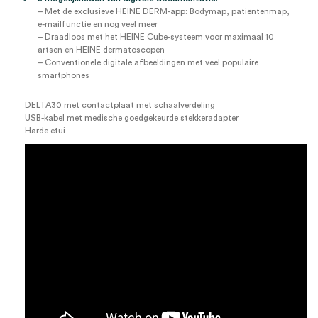
– Met de exclusieve HEINE DERM-app: Bodymap, patiëntenmap,
e-mailfunctie en nog veel meer
– Draadloos met het HEINE Cube-systeem voor maximaal 10
artsen en HEINE dermatoscopen
– Conventionele digitale afbeeldingen met veel populaire
smartphones
DELTA30 met contactplaat met schaalverdeling
USB-kabel met medische goedgekeurde stekkeradapter
Harde etui