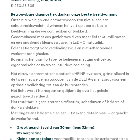
schaalverdeling, USB, koffer
K-230.28.305
Betrouwbare diagnostiek dankzij onze beste beeldvorming.
Onze nieuwe high-end dermatoscoop zou niet alleen een
schoonheidswedstrijd winnen; het valt op door de beste
beeldvorming die we ooit hebben ontwikkeld.
Gecombineerd met een gezichtsveld van maar liefst 30 millimeter
en een ongekende kleurweergave, in LEDHQ natuurlijk.
Polarisatie zorgt voor verblindingsvrije en niet-reflecterende
werkomstandigheden.
Bovenal is het comfortabel te bedienen met zijn gehoekte,
ergonomische ontwerp en intuïtieve bediening.
Het nieuwe achromatische optische HEINE-systeem, geïnstalleerd in
de twee nieuwe dermatoscopen van de DELTA-serie, zorgt voor een
optimale verlichting tot aan de buitenranden.
Het licht wordt homogeen en gelijkmatig over het gehele
gezichtsveld verdeeld.
Het resultaat is geen storende reflecties, schaduwen of heldere of
donkere vlekken.
Met ongeziene helderheid en een uitstekend detailniveau – ongeacht
de werkafstand.
Groot gezichtsveld van 30mm (lens 32mm).
10x vergroting
Kleine contactplaat
voor moeilijk toegankelijke gepigmenteerde