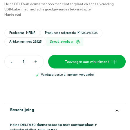
Heine DELTA30 dermatoscoop met contactplaat en schaalverdeling
USB-kabel met medische goedgekeurde stekkeradapter
Harde etui
Producent: HEINE
Producent referentie: K-230.28.305
Artikelnummer: 29925
Direct leverbaar
Heine
-
+
Toevoegen aan winkelmand
DELTA30
dermatoscoop
met
Vandaag besteld, morgen verzonden
contactplaat
+
schaalverdeling,
USB,
koffer
(set)
aantal
Beschrijving
Heine DELTA30 dermatoscoop met contactplaat +