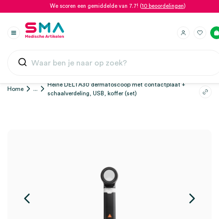
We scoren een gemiddelde van 7.7! (
10 beoordelingen
)
Heine DELTA30 dermatoscoop met contactplaat +
Home
...
schaalverdeling, USB, koffer (set)