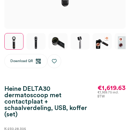
Download QR
€
1,619.63
Heine DELTA30
€
1,959.75
incl.
dermatoscoop met
BTW
contactplaat +
schaalverdeling, USB, koffer
(set)
K-230.28.305