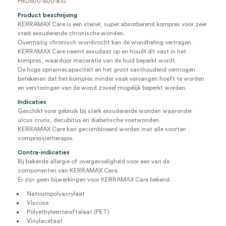
PRD500-600-B10
Product beschrijving
KERRAMAX Care is een steriel, super absorberend kompres voor zeer
sterk exsuderende chronische wonden.
Overmatig chronisch wondvocht kan de wondheling vertragen.
KERRAMAX Care neemt exsudaat op en houdt dit vast in het
kompres, waardoor maceratie van de huid beperkt wordt.
De hoge opnamecapaciteit en het groot vasthoudend vermogen
betekenen dat het kompres minder vaak vervangen hoeft te worden
en verstoringen van de wond zoveel mogelijk beperkt worden.
Indicaties
Geschikt voor gebruik bij sterk exsuderende wonden waaronder
ulcus cruris, decubitus en diabetische voetwonden.
KERRAMAX Care kan gecombineerd worden met alle soorten
compressietherapie.
Contra-indicaties
Bij bekende allergie of overgevoeligheid voor een van de
componenten van KERRAMAX Care.
Er zijn geen bijwerkingen voor KERRAMAX Care bekend.
Natriumpolyacrylaat
Viscose
Polyethyleentereftalaat (PET)
Vinylacetaat