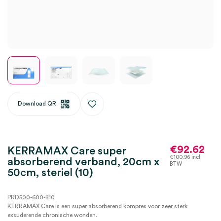
Download QR
€
92.62
KERRAMAX Care super
€
100.96
incl.
absorberend verband, 20cm x
BTW
50cm, steriel (10)
PRD500-600-B10
KERRAMAX Care is een super absorberend kompres voor zeer sterk
exsuderende chronische wonden.