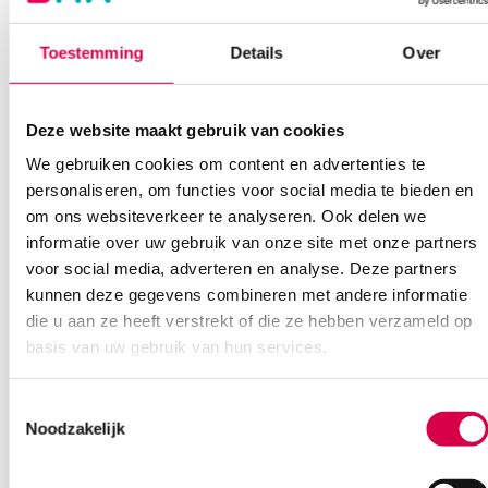
Vaste klanten, vaste korting
Geen klein order toeslag vanaf €75 bestelwaarde
Toestemming
Details
Over
Wees de eerste om “KERRAMAX Care super absorberend
We scoren een gemiddelde van 7.1! (11 beoordelingen)
verband, 20cm x 50cm, steriel (10)” te beoordelen
Je moet
ingelogd zijn
om een beoordeling te plaatsen.
Deze website maakt gebruik van cookies
We gebruiken cookies om content en advertenties te
Klantenservice
personaliseren, om functies voor social media te bieden en
om ons websiteverkeer te analyseren. Ook delen we
informatie over uw gebruik van onze site met onze partners
voor social media, adverteren en analyse. Deze partners
Heb je een vraag?
kunnen deze gegevens combineren met andere informatie
die u aan ze heeft verstrekt of die ze hebben verzameld op
Anca helpt je!
basis van uw gebruik van hun services.
Vind je antwoord snel en makkelijk op onze klantenservice pagina.
Of contacteer ons via een van de onderstaande opties.
Toestemmingsselectie
Onze klantenservice is bereikbaar van maandag t/m vrijdag van
Noodzakelijk
08:30 tot 17:00