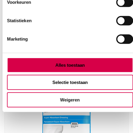
Bel Anca
E-mail Anca
Contactformulier
Voorkeuren
Statistieken
Marketing
Ook interessant
Alles toestaan
Selectie toestaan
Weigeren