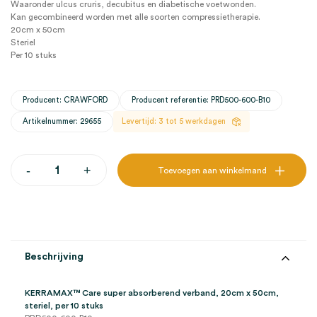
Waaronder ulcus cruris, decubitus en diabetische voetwonden.
Kan gecombineerd worden met alle soorten compressietherapie.
20cm x 50cm
Steriel
Per 10 stuks
Producent: CRAWFORD
Producent referentie: PRD500-600-B10
Artikelnummer: 29655
Levertijd: 3 tot 5 werkdagen
KERRAMAX
-
+
Toevoegen aan winkelmand
Care
super
absorberend
verband,
20cm
x
50cm,
Beschrijving
steriel
(10)
aantal
KERRAMAX™ Care super absorberend verband, 20cm x 50cm,
steriel, per 10 stuks