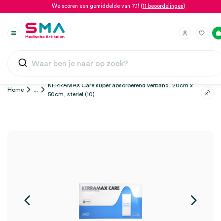
We scoren een gemiddelde van 7.1! (
11 beoordelingen
)
KERRAMAX Care super absorberend verband, 20cm x
Home
...
50cm, steriel (10)