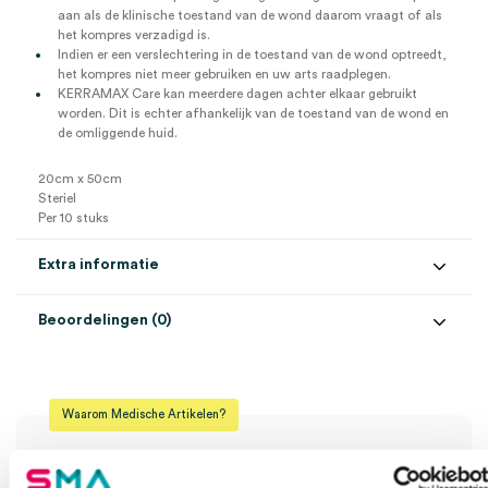
aan als de klinische toestand van de wond daarom vraagt of als
het kompres verzadigd is.
Indien er een verslechtering in de toestand van de wond optreedt,
het kompres niet meer gebruiken en uw arts raadplegen.
KERRAMAX Care kan meerdere dagen achter elkaar gebruikt
worden. Dit is echter afhankelijk van de toestand van de wond en
de omliggende huid.
20cm x 50cm
Steriel
Per 10 stuks
Extra informatie
Beoordelingen (0)
Aantal
10 stuks
Beoordelingen
Afmeting
20cm x 50cm
Waarom Medische Artikelen?
Steriel
steriel
Er zijn nog geen beoordelingen.
Verpakking
individueel verpakt
Op voorraad? Vandaag besteld, vandaag verzonden