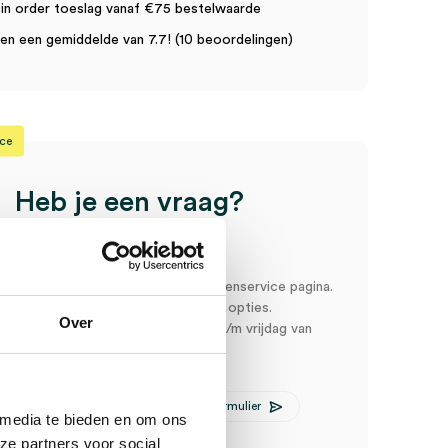
in order toeslag vanaf €75 bestelwaarde
n een gemiddelde van 7.7! (10 beoordelingen)
ice
Heb je een vraag?
Anca helpt je!
oord snel en makkelijk op onze klantenservice pagina.
r ons via een van de onderstaande opties.
Over
service is bereikbaar van maandag t/m vrijdag van
:00
E-mail Anca
Contactformulier
 media te bieden en om ons
ze partners voor social