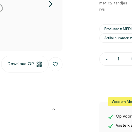
met 1:2 tandjes
rvs
Producent: ME
Artikelnummer: 
Kocher
-
arterieklem,
Download QR
20cm,
recht
(1)
aantal
Waarom Medi
Op voor
Vaste kl