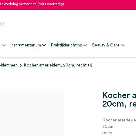
fde werkdag verzonden (mits voorradig)
n
Instrumentarium
Praktijkinrichting
Beauty & Care
ieklemmen
Kocher arterieklem, 20cm, recht (1)
Kocher a
20cm, re
Kocher arteriekl
20cm
recht