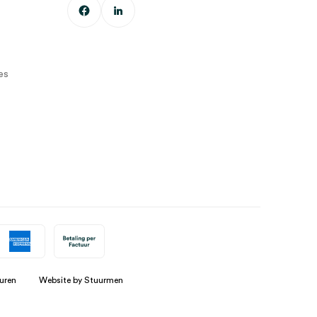
es
uren
Website by Stuurmen