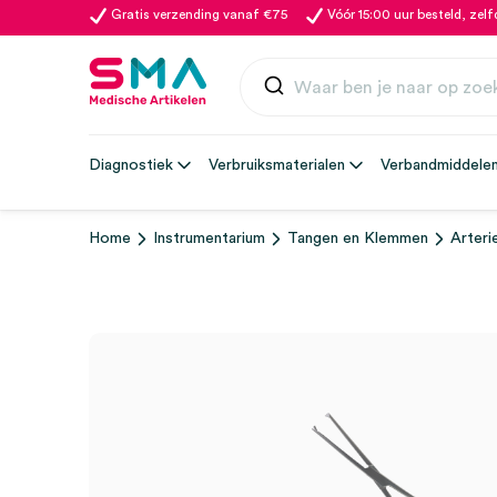
Gratis verzending vanaf €75
Vóór 15:00 uur besteld, zel
Diagnostiek
Verbruiksmaterialen
Verbandmiddele
Home
Instrumentarium
Tangen en Klemmen
Arter