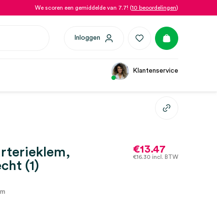
We scoren een gemiddelde van 7.7! (
10 beoordelingen
)
Inloggen
Klantenservice
€
13.47
rterieklem,
€
16.30
incl. BTW
cht (1)
em