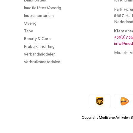
Diagnostiek
KVKnumme
Inactief/test/overig
Park Foru
Instrumentarium
5657 HJ 
Nederlan
Overig
Tape
Klantens
+31(0)73
Beauty & Care
info@medi
Praktijkinrichting
Ma. t/m Vr
Verbandmiddelen
Verbruiksmaterialen
Copyright Medische Artikelen 