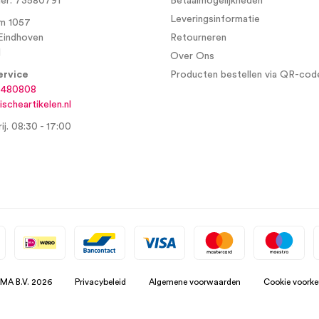
r: 73580791
Betaalmogelijkheden
Leveringsinformatie
m 1057
Eindhoven
Retourneren
d
Over Ons
ervice
Producten bestellen via QR-cod
6480808
scheartikelen.nl
ij. 08:30 - 17:00
SMA B.V. 2026
Privacybeleid
Algemene voorwaarden
Cookie voorke