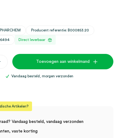
DIPHARCHEM
Producent referentie: B000853.20
26494
Direct leverbaar
+
Toevoegen aan winkelmand
Vandaag besteld, morgen verzonden
sche Artikelen?
raad? Vandaag besteld, vandaag verzonden
anten, vaste korting