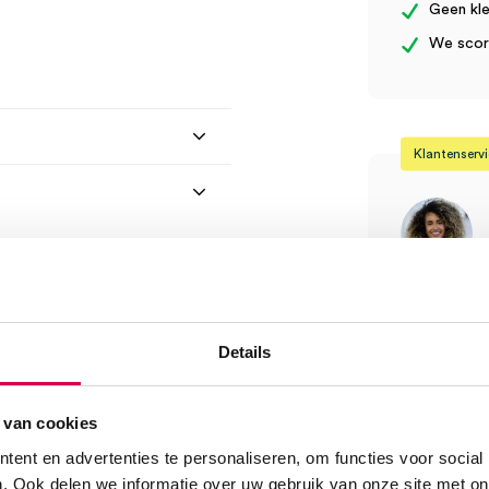
Geen kle
We score
Klantenserv
Vind je antw
Of contactee
Details
Onze klanten
08:30 tot 17
 van cookies
 (1)” te beoordelen
Bel Anca
ent en advertenties te personaliseren, om functies voor social
. Ook delen we informatie over uw gebruik van onze site met on