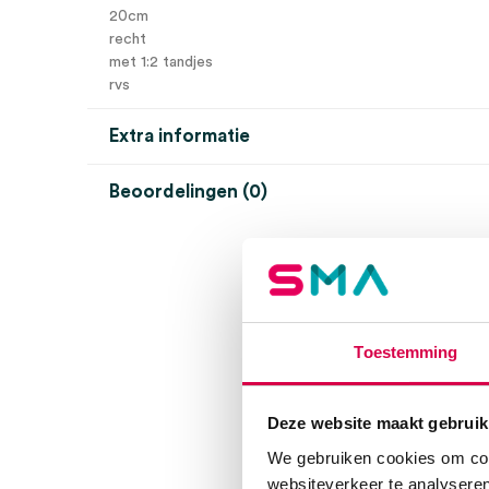
20cm
recht
met 1:2 tandjes
rvs
Extra informatie
Beoordelingen (0)
Aantal
1 stuk
Beoordelingen
Afmeting
20cm
Model
Kocher
Er zijn nog geen beoordelingen.
Steriel
onsteriel
Toestemming
Uitvoering
recht
Deze website maakt gebruik
Wees de eerste om “Kocher arterieklem, 20cm, recht
Je moet
ingelogd zijn
om een beoordeling te plaatsen.
We gebruiken cookies om cont
websiteverkeer te analyseren