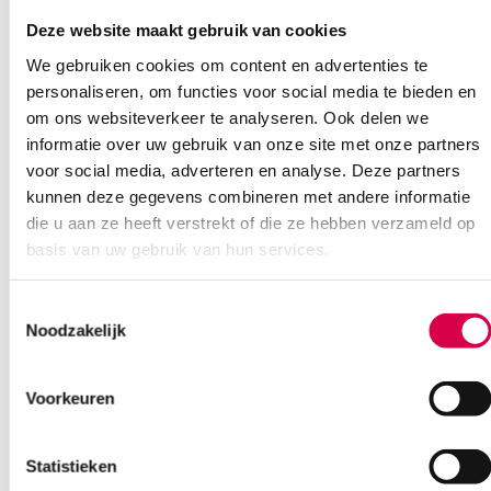
Beveiliging van:
Deze website maakt gebruik van cookies
• Buizen
• Katheters
We gebruiken cookies om content en advertenties te
• Sondes
personaliseren, om functies voor social media te bieden en
• Cannulae
om ons websiteverkeer te analyseren. Ook delen we
1.25cm x 9.2m
informatie over uw gebruik van onze site met onze partners
zonder klemring
per stuk
voor social media, adverteren en analyse. Deze partners
(24 per omdoos)
kunnen deze gegevens combineren met andere informatie
die u aan ze heeft verstrekt of die ze hebben verzameld op
Extra informatie
basis van uw gebruik van hun services.
Beoordelingen (0)
Aantal
1 stuk
Toestemmingsselectie
Noodzakelijk
Beoordelingen
Afmeting
1.25cm x 9.2m
Waarom Medische Artikelen?
Kleur
bruin
Voorkeuren
Er zijn nog geen beoordelingen.
Steriel
onsteriel
Op voorraad? Vandaag besteld, vandaag verzonden
Statistieken
Vaste klanten, vaste korting
Uitvoering
zonder klemring