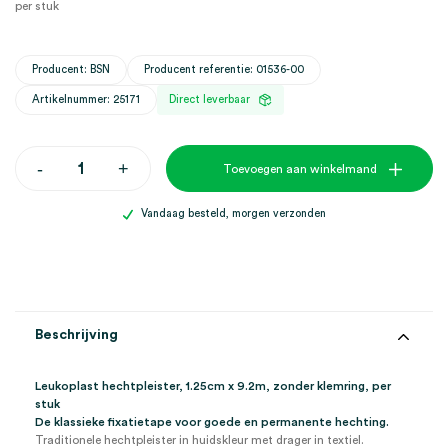
per stuk
Producent: BSN
Producent referentie: 01536-00
Artikelnummer: 25171
Direct leverbaar
Leukoplast
-
+
Toevoegen aan winkelmand
hechtpleister,
1.25cm
x
Vandaag besteld, morgen verzonden
9.2m
(1)
aantal
Beschrijving
Leukoplast hechtpleister, 1.25cm x 9.2m, zonder klemring, per
stuk
De klassieke fixatietape voor goede en permanente hechting.
Traditionele hechtpleister in huidskleur met drager in textiel.