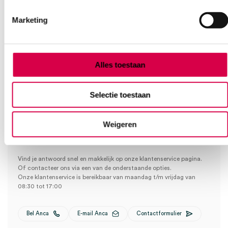
Geen klein order toeslag vanaf €75 bestelwaarde
Wees de eerste om “Leukoplast hechtpleister, 1.25cm x 9.2m (1)”
We scoren een gemiddelde van 7.7! (10 beoordelingen)
Marketing
te beoordelen
Je moet
ingelogd zijn
om een beoordeling te plaatsen.
Alles toestaan
Klantenservice
Selectie toestaan
Heb je een vraag?
Weigeren
Anca helpt je!
Vind je antwoord snel en makkelijk op onze klantenservice pagina.
Of contacteer ons via een van de onderstaande opties.
Onze klantenservice is bereikbaar van maandag t/m vrijdag van
08:30 tot 17:00
Bel Anca
E-mail Anca
Contactformulier