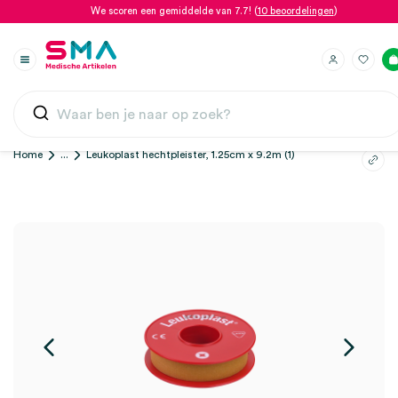
We scoren een gemiddelde van 7.7! (
10 beoordelingen
)
Home
...
Leukoplast hechtpleister, 1.25cm x 9.2m (1)