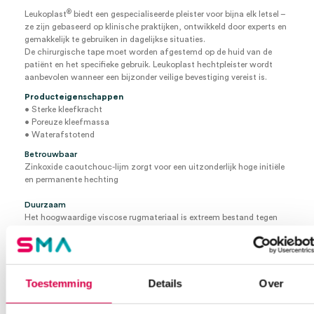
®
Leukoplast
biedt een gespecialiseerde pleister voor bijna elk letsel –
ze zijn gebaseerd op klinische praktijken, ontwikkeld door experts en
gemakkelijk te gebruiken in dagelijkse situaties.
De chirurgische tape moet worden afgestemd op de huid van de
patiënt en het specifieke gebruik. Leukoplast hechtpleister wordt
aanbevolen wanneer een bijzonder veilige bevestiging vereist is.
Producteigenschappen
• Sterke kleefkracht
• Poreuze kleefmassa
• Waterafstotend
Betrouwbaar
Zinkoxide caoutchouc-lijm zorgt voor een uitzonderlijk hoge initiële
en permanente hechting
Duurzaam
Het hoogwaardige viscose rugmateriaal is extreem bestand tegen
spanning
Hygiënisch
Speciale oppervlaktebehandeling stoot vuil en vocht af
Ademend, vermindert het risico op maceratie van de huid
Toestemming
Details
Over
Hoofdgebruik
Bevestiging van verbanden op normale huid