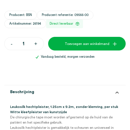
Producent: BSN
Producent referentie: 09566-00
Artikelnummer: 26194
Direct leverbaar
Leukosilk
-
+
Toevoegen aan winkelmand
hechtpleister,
1.25cm
x
Vandaag besteld, morgen verzonden
9.2m
(1)
aantal
Beschrijving
Leukosilk hechtpleister, 1.25cm x 9.2m, zonder klemring, per stuk
Witte kleefpleister van kunstzijde
De chirurgische tape moet worden afgestemd op de huid van de
patiënt en het specifieke gebruik.
Leukosilk hechtpleister is gemakkelijk te scheuren en universeel in