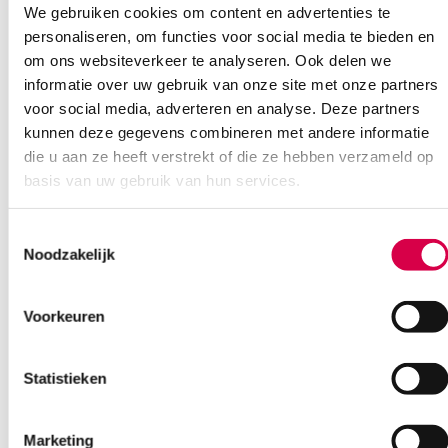
We gebruiken cookies om content en advertenties te
1.25cm x 9.2m
personaliseren, om functies voor social media te bieden en
Zonder klemring
om ons websiteverkeer te analyseren. Ook delen we
Per stuk
(24 per omdoos)
informatie over uw gebruik van onze site met onze partners
voor social media, adverteren en analyse. Deze partners
Extra informatie
kunnen deze gegevens combineren met andere informatie
die u aan ze heeft verstrekt of die ze hebben verzameld op
Beoordelingen (0)
basis van uw gebruik van hun services.
Aantal
1 stuk
Beoordelingen
Afmeting
1.25cm x 9.2m
Toestemmingsselectie
Noodzakelijk
Waarom Medische Artikelen?
Kleur
wit
Er zijn nog geen beoordelingen.
Steriel
onsteriel
Op voorraad? Vandaag besteld, vandaag verzonden
Voorkeuren
Vaste klanten, vaste korting
Uitvoering
zonder klemring
Geen klein order toeslag vanaf €75 bestelwaarde
Statistieken
Wees de eerste om “Leukosilk hechtpleister, 1.25cm x 9.2m (1)” te
We scoren een gemiddelde van 7.1! (11 beoordelingen)
beoordelen
Je moet
ingelogd zijn
om een beoordeling te plaatsen.
Marketing