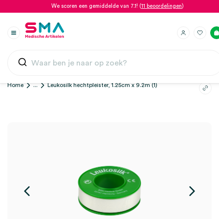
We scoren een gemiddelde van 7.1! (
11 beoordelingen
)
Home
...
Leukosilk hechtpleister, 1.25cm x 9.2m (1)