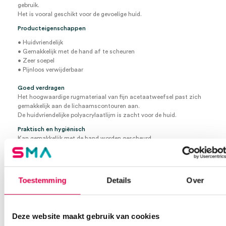
gebruik.
Het is vooral geschikt voor de gevoelige huid.
Producteigenschappen
• Huidvriendelijk
• Gemakkelijk met de hand af te scheuren
• Zeer soepel
• Pijnloos verwijderbaar
Goed verdragen
Het hoogwaardige rugmateriaal van fijn acetaatweefsel past zich
gemakkelijk aan de lichaamscontouren aan.
De huidvriendelijke polyacrylaatlijm is zacht voor de huid.
Praktisch en hygiënisch
Kan gemakkelijk met de hand worden gescheurd.
De gescheurde randen zijn recht en rafelen niet.
De tape is gemakkelijk om op te schrijven.
Hoofdgebruik
Toestemming
Details
Over
Bevestiging van verbanden op een gevoelige huid
Bevestigen van:
• Buizen
• Katheters
Deze website maakt gebruik van cookies
• Sondes
• Cannulae