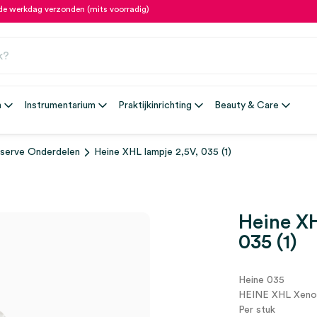
fde werkdag verzonden (mits voorradig)
n
Instrumentarium
Praktijkinrichting
Beauty & Care
serve Onderdelen
Heine XHL lampje 2,5V, 035 (1)
Heine XH
035 (1)
Heine 035
HEINE XHL Xenon
Per stuk