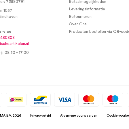
r: 73580791
Betaalmogelijkheden
Leveringsinformatie
m 1057
Eindhoven
Retourneren
d
Over Ons
ervice
Producten bestellen via QR-cod
6480808
scheartikelen.nl
ij. 08:30 - 17:00
SMA B.V. 2026
Privacybeleid
Algemene voorwaarden
Cookie voorke