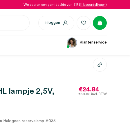
We scoren een gemiddelde van 7.1! (
11 beoordelingen
)
Inloggen
Klantenservice
€
24.84
L lampje 2,5V,
€
30.06
incl. BTW
 Halogeen reservelamp #035