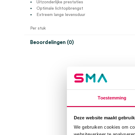
Uitzonderlijke prestaties
Optimale lichtopbrengst
Extreem lange levensduur
Per stuk
Beoordelingen (0)
Beoordelingen
Er zijn nog geen beoordelingen.
Toestemming
Wees de eerste om “Heine XHL lampje 2,5V, 035 (1)” 
Je moet
ingelogd zijn
om een beoordeling te plaatsen.
Deze website maakt gebruik
We gebruiken cookies om cont
websiteverkeer te analyseren