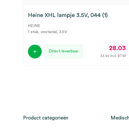
Heine XHL lampje 3.5V, 044 (1)
HEINE
1 stuk, onsteriel, 3.5V
28.03
Direct leverbaar
33.92
incl. BTW
Product categorieën
Medisch