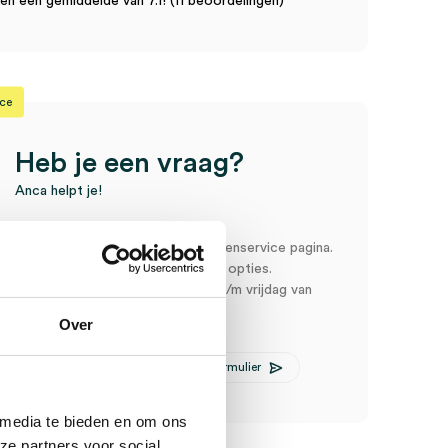
n een gemiddelde van 7.1! (11 beoordelingen)
ice
Heb je een vraag?
Anca helpt je!
oord snel en makkelijk op onze klantenservice pagina.
r ons via een van de onderstaande opties.
service is bereikbaar van maandag t/m vrijdag van
:00
Over
E-mail Anca
Contactformulier
 media te bieden en om ons
ze partners voor social