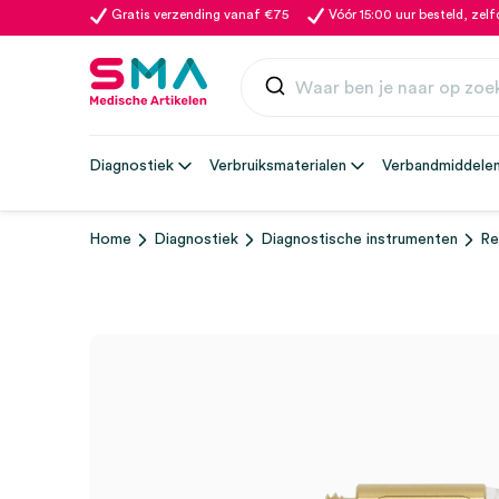
Gratis verzending vanaf €75
Vóór 15:00 uur besteld, zel
Diagnostiek
Verbruiksmaterialen
Verbandmiddele
Home
Diagnostiek
Diagnostische instrumenten
Re