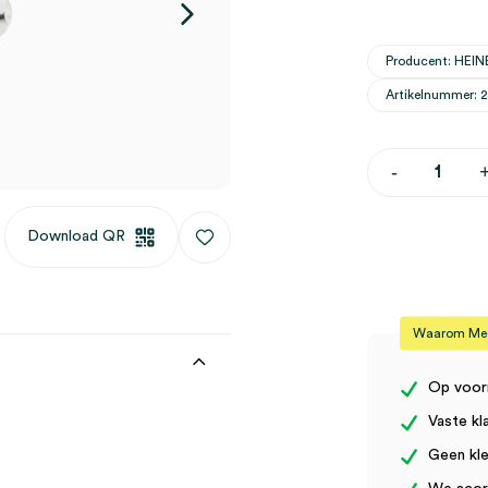
Producent: HEIN
Artikelnummer: 
Heine
-
XHL
lampje
2,5V,
Download QR
035
(1)
aantal
Waarom Medi
Op voor
Vaste kl
Geen kle