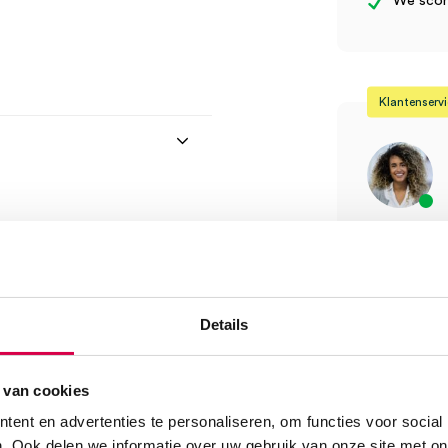
We score
Klantenserv
Vind je antw
Of contactee
Onze klanten
08:30 tot 17
Details
te beoordelen
Bel Anca
 van cookies
ent en advertenties te personaliseren, om functies voor social
. Ook delen we informatie over uw gebruik van onze site met on