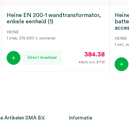
Heine EN 200-1 wandtransformator,
Hein
enkele eenheid (1)
batte
acces
HEINE
1 stuk, EN 200-1, onsteriel
HEINE
1 set, o
384.38
Direct leverbaar
465.10
incl. BTW
e Artikelen SMA B.V.
Informatie