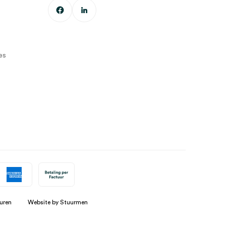
es
uren
Website by Stuurmen