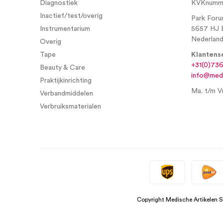
Diagnostiek
KVKnumme
Inactief/test/overig
Park Foru
Instrumentarium
5657 HJ 
Nederlan
Overig
Tape
Klantens
+31(0)73
Beauty & Care
info@medi
Praktijkinrichting
Ma. t/m Vr
Verbandmiddelen
Verbruiksmaterialen
Copyright Medische Artikelen 