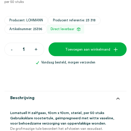
per 50 stuks
Producent: LOHMANN
Producent referentie: 23 318
Artikelnummer: 25396
Direct leverbaar
Lomatuell
-
+
Toevoegen aan winkelmand
H
zalfgaas,
10cm
Vandaag besteld, morgen verzonden
x
10cm,
steriel
(50)
aantal
Beschrijving
Lomatuell H zalfgaas, 10cm x 10cm, steriel, per 50 stuks
Gebruiksklare roostertule, geïmpregneerd met witte vaseline,
voor behoedzame verzorging van oppervlakkige wonden.
De grofmazige tule bevordert het afvloeien van exsudaat.