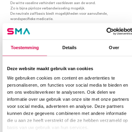
De witte vaseline verhindert vastkleven aan de wond.
Zo is bijna pijnloze verbandwisseling mogelijk.
De neutrale zalfbasis biedt mogelijkheden voor aanvullende,
wondspecifieke medicatie.
10cm x 10cm
steriel
per 50 stuks
PZN-nr: A 1002892 B 433904
Toestemming
Details
Over
Extra informatie
Deze website maakt gebruik van cookies
Beoordelingen (0)
Aantal
50 stuks
We gebruiken cookies om content en advertenties te
personaliseren, om functies voor social media te bieden en
Beoordelingen
Afmeting
10cm x 10cm
om ons websiteverkeer te analyseren. Ook delen we
informatie over uw gebruik van onze site met onze partners
Waarom Medische Artikelen?
Steriel
steriel
Er zijn nog geen beoordelingen.
voor social media, adverteren en analyse. Deze partners
kunnen deze gegevens combineren met andere informatie
Op voorraad? Vandaag besteld, vandaag verzonden
die u aan ze heeft verstrekt of die ze hebben verzameld op
Vaste klanten, vaste korting
basis van uw gebruik van hun services.
Geen klein order toeslag vanaf €75 bestelwaarde