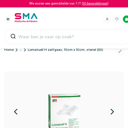
We scoren een gemiddelde van 7.7! (
10 beoordelingen
)
Home
...
Lomatuell H zalfgaas, 10cm x 10cm, steriel (50)