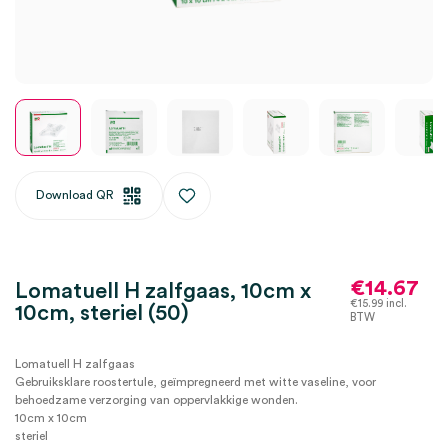
Download QR
€
14.67
Lomatuell H zalfgaas, 10cm x
€
15.99
incl.
10cm, steriel (50)
BTW
Lomatuell H zalfgaas
Gebruiksklare roostertule, geïmpregneerd met witte vaseline, voor
behoedzame verzorging van oppervlakkige wonden.
10cm x 10cm
steriel