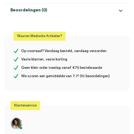
Beoordelingen (0)
Aantal
1 stuk
Beoordelingen
Steriel
onsteriel
Waarom Medische Artikelen?
Uitvoering
wand
Er zijn nog geen beoordelingen.
Op voorraad? Vandaag besteld, vandaag verzonden
Vaste klanten, vaste korting
Geen klein order toeslag vanaf €75 bestelwaarde
Wees de eerste om “Heine manchetmand (1)” te beoordelen
We scoren een gemiddelde van 7.7! (10 beoordelingen)
Je moet
ingelogd zijn
om een beoordeling te plaatsen.
Klantenservice