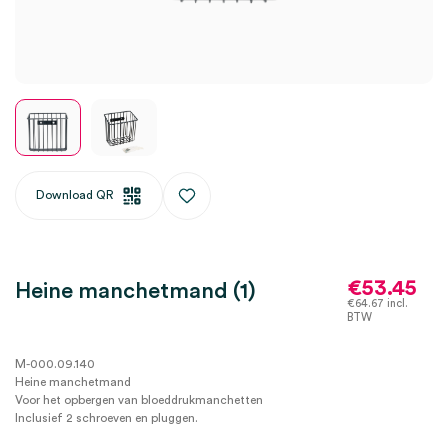
Download QR
€
53.45
Heine manchetmand (1)
€
64.67
incl.
BTW
M-000.09.140
Heine manchetmand
Voor het opbergen van bloeddrukmanchetten
Inclusief 2 schroeven en pluggen.