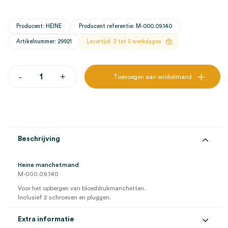
Producent: HEINE
Producent referentie: M-000.09.140
Artikelnummer: 29921
Levertijd: 3 tot 5 werkdagen
Heine
-
+
Toevoegen aan winkelmand
manchetmand
(1)
aantal
Beschrijving
Heine manchetmand
M-000.09.140
Voor het opbergen van bloeddrukmanchetten.
Inclusief 2 schroeven en pluggen.
Extra informatie