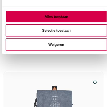
42.12
Direct leverbaar
50.97
incl. BTW
Alles toestaan
Selectie toestaan
Weigeren
Vaak gekocht in combinatie
met