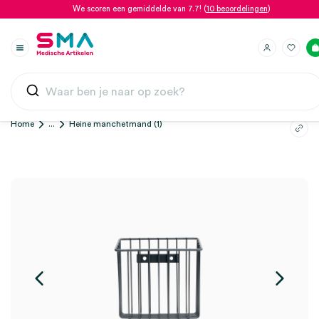
We scoren een gemiddelde van 7.7! (
10 beoordelingen
)
Home
...
Heine manchetmand (1)