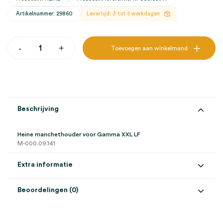
Artikelnummer: 29860
Levertijd: 3 tot 5 werkdagen
Heine
-
+
Toevoegen aan winkelmand
manchethouder
voor
Gamma
XXL
LF
(1)
aantal
Beschrijving
Heine manchethouder voor Gamma XXL LF
M-000.09.141
Extra informatie
Beoordelingen (0)
Aantal
1 stuk
Beoordelingen
Model
XX LF