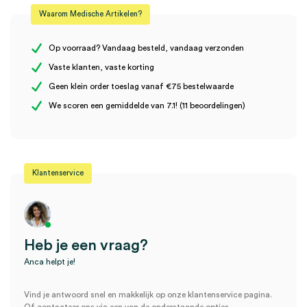
Waarom Medische Artikelen?
Steriel
onsteriel
Er zijn nog geen beoordelingen.
Uitvoering
tafel
Op voorraad? Vandaag besteld, vandaag verzonden
Vaste klanten, vaste korting
Geen klein order toeslag vanaf €75 bestelwaarde
Wees de eerste om “Heine manchethouder voor Gamma XXL LF
We scoren een gemiddelde van 7.1! (11 beoordelingen)
(1)” te beoordelen
Je moet
ingelogd zijn
om een beoordeling te plaatsen.
Klantenservice
Heb je een vraag?
Anca helpt je!
Vind je antwoord snel en makkelijk op onze klantenservice pagina.