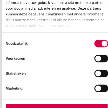
informatie over uw gebruik van onze site met onze partners
voor social media, adverteren en analyse. Deze partners
kunnen deze gegevens combineren met andere informatie
die u aan ze heeft verstrekt of die ze hebben verzameld op
basis van uw gebruik van hun services.
Toestemmingsselectie
Noodzakelijk
Heine Gamma XX LF bloeddrukmeter op rail,
Voorkeuren
manchet volwassene (set)
HEINE
1 set, volwassene, XX LF
Statistieken
219.20
Direct leverbaar
Marketing
265.23
incl. BTW