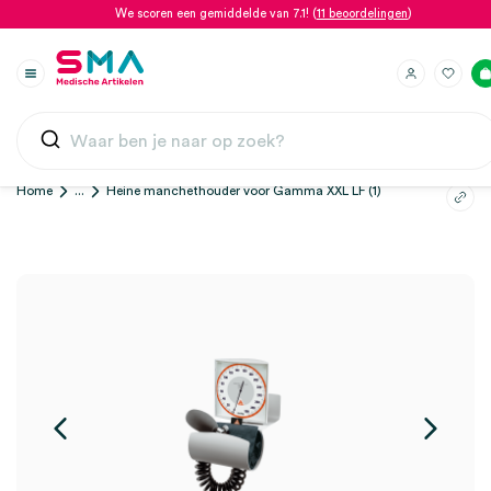
We scoren een gemiddelde van 7.1! (
11 beoordelingen
)
Home
...
Heine manchethouder voor Gamma XXL LF (1)