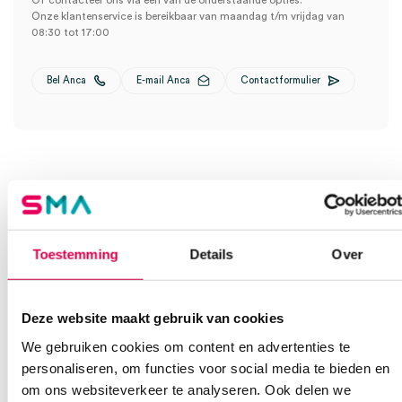
Of contacteer ons via een van de onderstaande opties.
Onze klantenservice is bereikbaar van maandag t/m vrijdag van
08:30 tot 17:00
Bel Anca
E-mail Anca
Contactformulier
Ook interessant
Toestemming
Details
Over
Deze website maakt gebruik van cookies
We gebruiken cookies om content en advertenties te
personaliseren, om functies voor social media te bieden en
om ons websiteverkeer te analyseren. Ook delen we