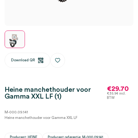
Download QR
€
29.70
Heine manchethouder voor
€
35.94
incl.
Gamma XXL LF (1)
BTW
M-000.09.141
Heine manchethouder voor Gamma XXL LF
Producent: HEINE
Producent referentie: M-000.09.141