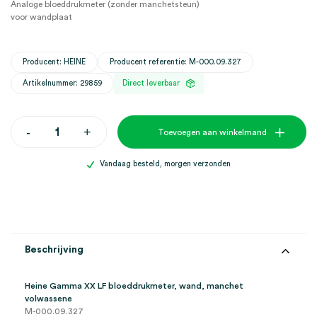
Analoge bloeddrukmeter (zonder manchetsteun)
voor wandplaat
Producent: HEINE
Producent referentie: M-000.09.327
Artikelnummer: 29859
Direct leverbaar
Heine
-
+
Toevoegen aan winkelmand
Gamma
XX
LF
Vandaag besteld, morgen verzonden
bloeddrukmeter,
wand,
manchet
volwassene
(set)
aantal
Beschrijving
Heine Gamma XX LF bloeddrukmeter, wand, manchet
volwassene
M-000.09.327