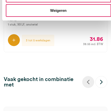
Heine bureaustandaard voor Gamma XXL LF
Weigeren
tafelmodel 29858 (1)
HEINE
1 stuk, XX LF, onsteriel
31.86
3 tot 5 werkdagen
38.55
incl. BTW
Vaak gekocht in combinatie
met