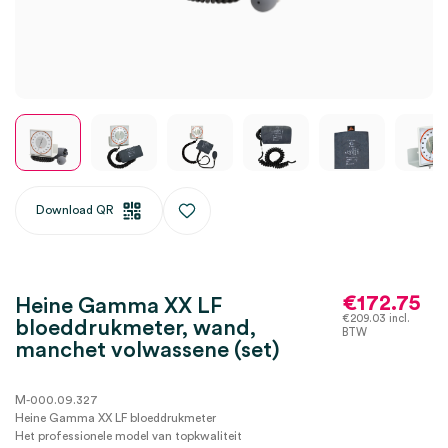
Download QR
€
172.75
Heine Gamma XX LF
€
209.03
incl.
bloeddrukmeter, wand,
BTW
manchet volwassene (set)
M-000.09.327
Heine Gamma XX LF bloeddrukmeter
Het professionele model van topkwaliteit