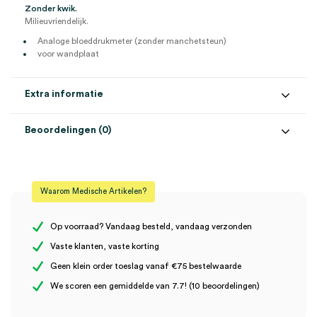
Zonder kwik.
Milieuvriendelijk.
Analoge bloeddrukmeter (zonder manchetsteun)
voor wandplaat
Extra informatie
Beoordelingen (0)
Aantal
1 set
Beoordelingen
Maat
volwassene
Waarom Medische Artikelen?
Model
XX LF
Er zijn nog geen beoordelingen.
Steriel
onsteriel
Op voorraad? Vandaag besteld, vandaag verzonden
Vaste klanten, vaste korting
Uitvoering
wand
Geen klein order toeslag vanaf €75 bestelwaarde
Wees de eerste om “Heine Gamma XX LF bloeddrukmeter, wand,
We scoren een gemiddelde van 7.7! (10 beoordelingen)
manchet volwassene (set)” te beoordelen
Je moet
ingelogd zijn
om een beoordeling te plaatsen.