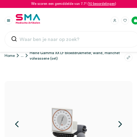
We scoren een gemiddelde van 7.7! (
10 beoordelingen
)
Heine Gamma XX LF bloeddrukmeter, wand, manchet
Home
...
volwassene (set)