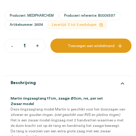
Producent: MEDIPHARCHEM
Producent referentie: B00093517
Artikelnummer: 26514
Levertijd: 3 tot 5 werkdagen
Martin
-
+
Toevoegen aan winkelmand
ringzaagtang
17cm,
zaagje
Ø3cm,
rvs
(set)
aantal
Beschrijving
Martin ringzaagtang 17cm, zaagje Ø3cm, rvs, per set
Zwaar model
Deze ringzaagtang model Martin is geschikt voor het doorzagen van
zilveren en gouden ringen.
(niet geschikt voor RVS en platina ringen)
Het is een zwaar model ringzaag met 2 handvatten waarmee u met
de duim kracht zet op de tang en handmatig het zaagje beweegt.
De tang is voorzien van een extra grote zaag met een zwaar