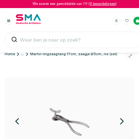
We scoren een gemiddelde van 7.1! (
11 beoordelingen
)
Home
...
Martin ringzaagtang 17cm, zaagje Ø3cm, rvs (set)