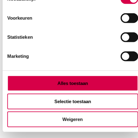
Klantenservice
Voorkeuren
Heb je een vraag?
Statistieken
Anca helpt je!
Marketing
Vind je antwoord snel en makkelijk op onze klantenservice pagina.
Of contacteer ons via een van de onderstaande opties.
Onze klantenservice is bereikbaar van maandag t/m vrijdag van
08:30 tot 17:00
Alles toestaan
Bel Anca
E-mail Anca
Contactformulier
Selectie toestaan
Weigeren