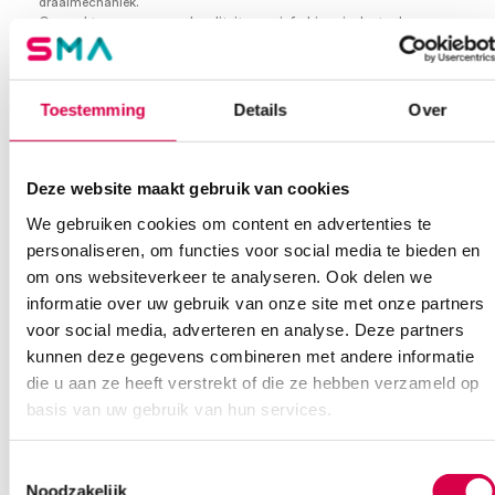
draaimechaniek.
Gemaakt van een zware kwaliteit massief chirurgisch staal.
Deze ringzaagtang heeft een lengte van 17 cm.
Extra informatie
Toestemming
Details
Over
Beoordelingen (0)
Aantal
1 stuk
Deze website maakt gebruik van cookies
Beoordelingen
Afmeting
17cm, Ø3cm
We gebruiken cookies om content en advertenties te
Waarom Medische Artikelen?
Materiaal
RVS
personaliseren, om functies voor social media te bieden en
Er zijn nog geen beoordelingen.
om ons websiteverkeer te analyseren. Ook delen we
Steriel
onsteriel
Op voorraad? Vandaag besteld, vandaag verzonden
informatie over uw gebruik van onze site met onze partners
voor social media, adverteren en analyse. Deze partners
Vaste klanten, vaste korting
kunnen deze gegevens combineren met andere informatie
Geen klein order toeslag vanaf €75 bestelwaarde
Wees de eerste om “Martin ringzaagtang 17cm, zaagje Ø3cm, rvs
die u aan ze heeft verstrekt of die ze hebben verzameld op
We scoren een gemiddelde van 7.1! (11 beoordelingen)
(set)” te beoordelen
basis van uw gebruik van hun services.
Je moet
ingelogd zijn
om een beoordeling te plaatsen.
Toestemmingsselectie
Noodzakelijk