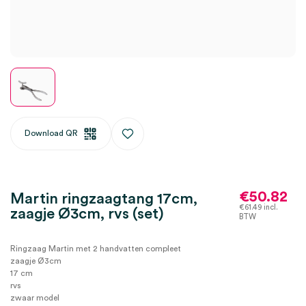
Download QR
€
50.82
Martin ringzaagtang 17cm,
€
61.49
incl.
zaagje Ø3cm, rvs (set)
BTW
Ringzaag Martin met 2 handvatten compleet
zaagje Ø3cm
17 cm
rvs
zwaar model