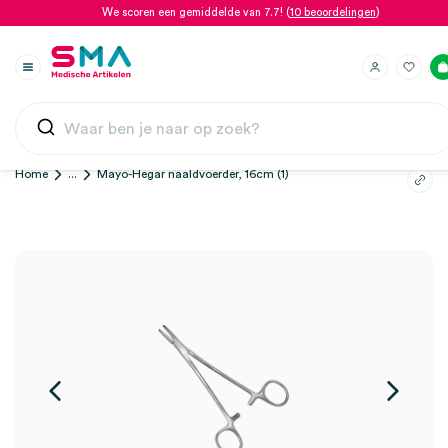
We scoren een gemiddelde van 7.7! (
10 beoordelingen
)
Home
...
Mayo-Hegar naaldvoerder, 16cm (1)