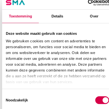
Extra informatie
Toestemming
Details
Over
Beoordelingen (0)
Aantal
1 stuk
Beoordelingen
Afmeting
16cm
Deze website maakt gebruik van cookies
Waarom Medische Artikelen?
Model
Mayo-Hegar
We gebruiken cookies om content en advertenties te
Er zijn nog geen beoordelingen.
personaliseren, om functies voor social media te bieden en
Steriel
onsteriel
Op voorraad? Vandaag besteld, vandaag verzonden
om ons websiteverkeer te analyseren. Ook delen we
Vaste klanten, vaste korting
informatie over uw gebruik van onze site met onze partners
Geen klein order toeslag vanaf €75 bestelwaarde
voor social media, adverteren en analyse. Deze partners
Wees de eerste om “Mayo-Hegar naaldvoerder, 16cm (1)” te
kunnen deze gegevens combineren met andere informatie
We scoren een gemiddelde van 7.7! (10 beoordelingen)
beoordelen
die u aan ze heeft verstrekt of die ze hebben verzameld op
Je moet
ingelogd zijn
om een beoordeling te plaatsen.
basis van uw gebruik van hun services.
Klantenservice
Toestemmingsselectie
Noodzakelijk