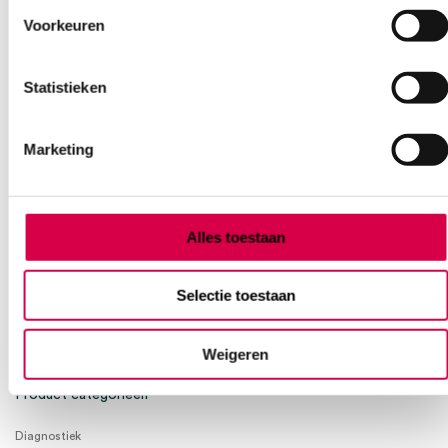
Voorkeuren
Heb je een vraag?
Anca helpt je!
Statistieken
Vind je antwoord snel en makkelijk op onze klantenservice pagina.
Of contacteer ons via een van de onderstaande opties.
Marketing
Onze klantenservice is bereikbaar van maandag t/m vrijdag van
08:30 tot 17:00
Bel Anca
E-mail Anca
Contactformulier
Alles toestaan
Selectie toestaan
Weigeren
Product categorieën
Diagnostiek