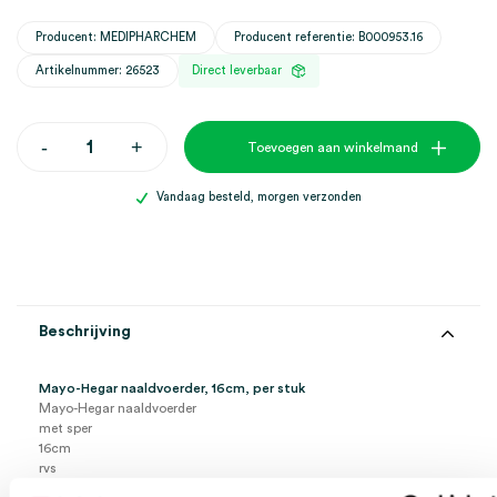
Producent: MEDIPHARCHEM
Producent referentie: B000953.16
Artikelnummer: 26523
Direct leverbaar
Mayo-
-
+
Toevoegen aan winkelmand
Hegar
naaldvoerder,
16cm
Vandaag besteld, morgen verzonden
(1)
aantal
Beschrijving
Mayo-Hegar naaldvoerder, 16cm, per stuk
Mayo-Hegar naaldvoerder
met sper
16cm
rvs