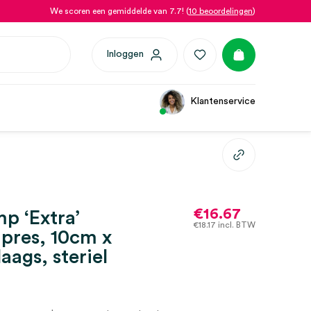
We scoren een gemiddelde van 7.7! (
10 beoordelingen
)
Inloggen
Klantenservice
€
16.67
p ‘Extra’
€
18.17
incl. BTW
pres, 10cm x
aags, steriel