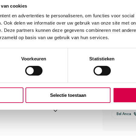
We score
 van cookies
 maten te krijgen.
ent en advertenties te personaliseren, om functies voor social
oor algemene
. Ook delen we informatie over uw gebruik van onze site met on
ingrepen, waaronder het
e. Deze partners kunnen deze gegevens combineren met andere i
 als eerste wondreiniging en
Klantenserv
teriaal van uitwendige
erzameld op basis van uw gebruik van hun services.
rband voor acute wonden en
 voor opname van
Voorkeuren
Statistieken
rière.
Vind je antw
Of contactee
Onze klanten
Selectie toestaan
08:30 tot 17
Bel Anca