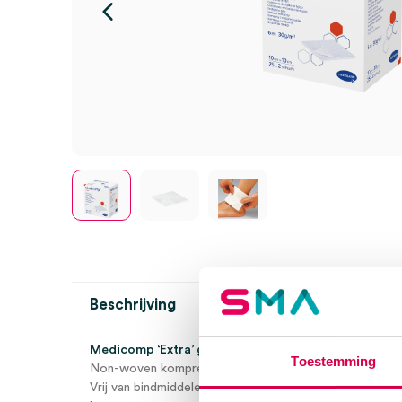
Beschrijving
Medicomp ‘Extra’ gaaskompres, 10cm x 10cm, 6 laags, 
Toestemming
Non-woven kompres gemaakt van een mix van viscose 
Vrij van bindmiddelen en optische witmakers en luchtdoo