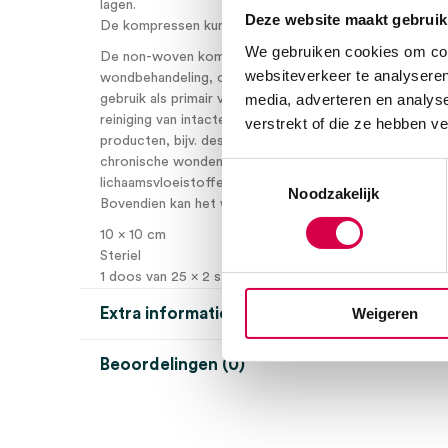
lagen.
Deze website maakt gebruik
De kompressen kunnen worden uitgevouwen om grotere
We gebruiken cookies om cont
De non-woven kompressen kunnen worden gebruikt v
websiteverkeer te analyseren
wondbehandeling, ook in de context van chirurgische 
media, adverteren en analys
gebruik als primair verband voor een beschadigde huid,
reiniging van intacte en beschadigde huid, als dragerma
verstrekt of die ze hebben v
producten, bijv. desinfectie, zalven, als secundair ve
chronische wonden, voor het opvullen van wonden, en
Toestemmingsselectie
lichaamsvloeistoffen.
Noodzakelijk
Bovendien kan het worden gebruikt als mechanische bar
10 x 10 cm
Steriel
1 doos van 25 x 2 stuks
Weigeren
Extra informatie
Beoordelingen (0)
Aantal
25 x 2 stuks
Beoordelingen
Afmeting
10cm x 10cm