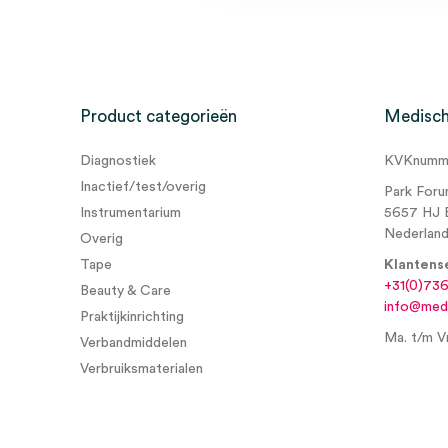
Steriel
steriel
Er zijn nog geen beoordelingen.
Uitvoering
6 laags
Product categorieën
Medisch
Wees de eerste om “Medicomp ‘Extra’ gaaskompres, 1
(25×2)” te beoordelen
Diagnostiek
KVKnumme
Je moet
ingelogd zijn
om een beoordeling te plaatsen.
Inactief/test/overig
Park Foru
Instrumentarium
5657 HJ 
Nederlan
Overig
Tape
Klantens
+31(0)73
Beauty & Care
info@medi
Praktijkinrichting
Ma. t/m Vr
Verbandmiddelen
Verbruiksmaterialen