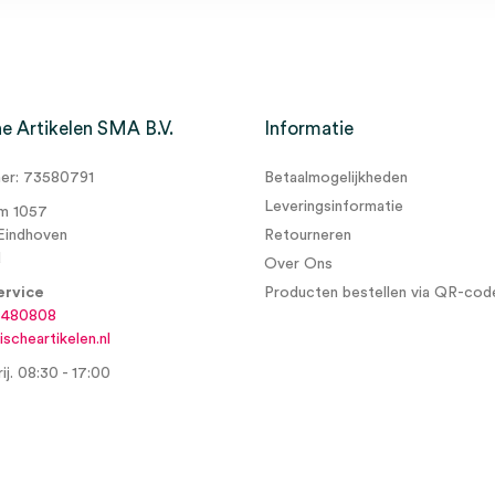
e Artikelen SMA B.V.
Informatie
0cm x 10cm, 6 laags, steriel
r: 73580791
Betaalmogelijkheden
Leveringsinformatie
m 1057
Eindhoven
Retourneren
d
Over Ons
ervice
Producten bestellen via QR-cod
6480808
scheartikelen.nl
ij. 08:30 - 17:00