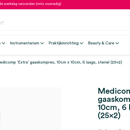
fde werkdag verzonden (mits voorradig)
n
Instrumentarium
Praktijkinrichting
Beauty & Care
edicomp ‘Extra’ gaaskompres, 10cm x 10cm, 6 laags, steriel (25×2)
Medicom
gaaskom
10cm, 6 l
(25×2)