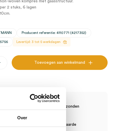
non-woven kompres met gaasstructuur.
per 2 stuks, 6 lagen
 10cm.
RTMANN
Producent referentie: 4110771 (4217352)
25756
Levertijd: 3 tot 5 werkdagen
+
Toevoegen aan winkelmand
s,
sche Artikelen?
raad? Vandaag besteld, vandaag verzonden
anten, vaste korting
Over
in order toeslag vanaf €75 bestelwaarde