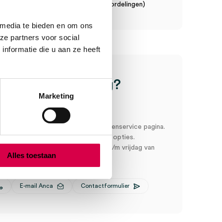
n een gemiddelde van 7.7! (10 beoordelingen)
 media te bieden en om ons
ze partners voor social
nformatie die u aan ze heeft
ice
Heb je een vraag?
Marketing
Anca helpt je!
oord snel en makkelijk op onze klantenservice pagina.
r ons via een van de onderstaande opties.
service is bereikbaar van maandag t/m vrijdag van
Alles toestaan
:00
E-mail Anca
Contactformulier