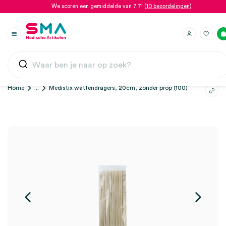
We scoren een gemiddelde van 7.7! (
10 beoordelingen
)
Home
...
Medistix wattendragers, 20cm, zonder prop (100)