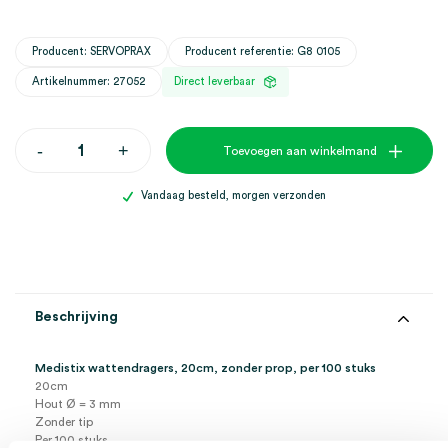
Producent: SERVOPRAX
Producent referentie: G8 0105
Artikelnummer: 27052
Direct leverbaar
Medistix
-
+
Toevoegen aan winkelmand
wattendragers,
20cm,
zonder
Vandaag besteld, morgen verzonden
prop
(100)
aantal
Beschrijving
Medistix wattendragers, 20cm, zonder prop, per 100 stuks
20cm
Hout Ø = 3 mm
Zonder tip
Per 100 stuks