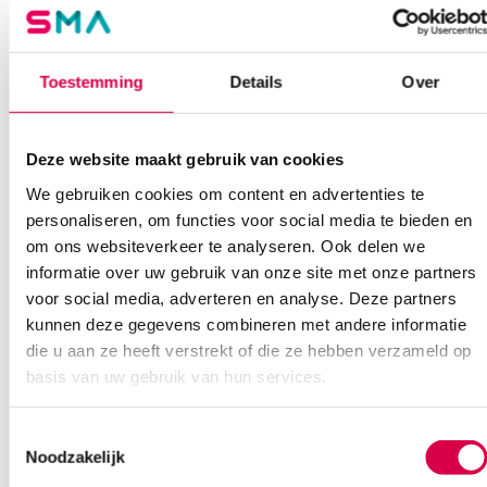
Extra informatie
Toestemming
Details
Over
Beoordelingen (0)
Aantal
100 stuks
Beoordelingen
Afmeting
20cm
Deze website maakt gebruik van cookies
Waarom Medische Artikelen?
Steriel
onsteriel
We gebruiken cookies om content en advertenties te
Er zijn nog geen beoordelingen.
personaliseren, om functies voor social media te bieden en
Uitvoering
zonder prop
Op voorraad? Vandaag besteld, vandaag verzonden
om ons websiteverkeer te analyseren. Ook delen we
informatie over uw gebruik van onze site met onze partners
Vaste klanten, vaste korting
voor social media, adverteren en analyse. Deze partners
Geen klein order toeslag vanaf €75 bestelwaarde
Wees de eerste om “Medistix wattendragers, 20cm, zonder prop
kunnen deze gegevens combineren met andere informatie
We scoren een gemiddelde van 7.7! (10 beoordelingen)
(100)” te beoordelen
die u aan ze heeft verstrekt of die ze hebben verzameld op
Je moet
ingelogd zijn
om een beoordeling te plaatsen.
basis van uw gebruik van hun services.
Toestemmingsselectie
Klantenservice
Noodzakelijk