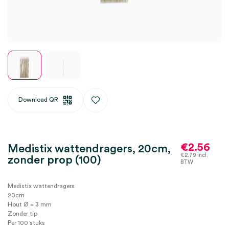
Download QR
€
2.56
Medistix wattendragers, 20cm,
€
2.79
incl.
zonder prop (100)
BTW
Medistix wattendragers
20cm
Hout Ø = 3 mm
Zonder tip
Per 100 stuks