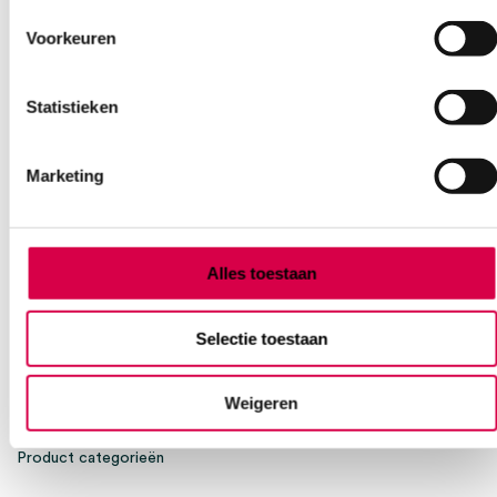
Voorkeuren
Heb je een vraag?
Anca helpt je!
Statistieken
Vind je antwoord snel en makkelijk op onze klantenservice pagina.
Of contacteer ons via een van de onderstaande opties.
Marketing
Onze klantenservice is bereikbaar van maandag t/m vrijdag van
08:30 tot 17:00
Bel Anca
E-mail Anca
Contactformulier
Alles toestaan
Selectie toestaan
Weigeren
Product categorieën