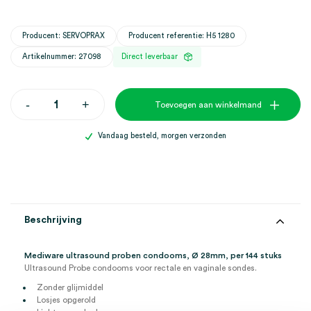
Producent: SERVOPRAX
Producent referentie: H5 1280
Artikelnummer: 27098
Direct leverbaar
Mediware
-
+
Toevoegen aan winkelmand
ultrasound
proben
condooms,
Vandaag besteld, morgen verzonden
Ø
28mm
(144)
aantal
Beschrijving
Mediware ultrasound proben condooms, Ø 28mm, per 144 stuks
Ultrasound Probe condooms voor rectale en vaginale sondes.
Zonder glijmiddel
Losjes opgerold