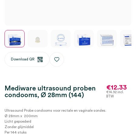
Download QR
€
12.33
Mediware ultrasound proben
€
14.92
incl.
condooms, Ø 28mm (144)
BTW
Ultrasound Probe condooms voor rectale en vaginale sondes.
Ø 28mm x 200mm
Licht gepoederd
Zonder glijmiddel
Per 144 stuks