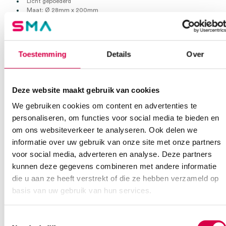
Licht gepoederd
Maat: Ø 28mm x 200mm
Per 144 stuks
Extra informatie
Toestemming
Details
Over
Beoordelingen (0)
Aantal
144 stuks
Deze website maakt gebruik van cookies
Beoordelingen
Afmeting
Ø 28mm
We gebruiken cookies om content en advertenties te
personaliseren, om functies voor social media te bieden en
Waarom Medische Artikelen?
Steriel
onsteriel
Er zijn nog geen beoordelingen.
om ons websiteverkeer te analyseren. Ook delen we
informatie over uw gebruik van onze site met onze partners
Op voorraad? Vandaag besteld, vandaag verzonden
voor social media, adverteren en analyse. Deze partners
Vaste klanten, vaste korting
kunnen deze gegevens combineren met andere informatie
Geen klein order toeslag vanaf €75 bestelwaarde
die u aan ze heeft verstrekt of die ze hebben verzameld op
Wees de eerste om “Mediware ultrasound proben condooms, Ø
We scoren een gemiddelde van 7.7! (10 beoordelingen)
28mm (144)” te beoordelen
basis van uw gebruik van hun services.
Je moet
ingelogd zijn
om een beoordeling te plaatsen.
Toestemmingsselectie