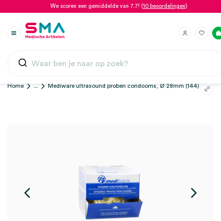
We scoren een gemiddelde van 7.7! (
10 beoordelingen
)
Home
...
Mediware ultrasound proben condooms, Ø 28mm (144)