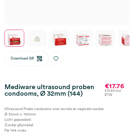
Download QR
€
17.76
Mediware ultrasound proben
€
21.49
incl.
condooms, Ø 32mm (144)
BTW
Ultrasound Probe condooms voor rectale en vaginale sondes.
Ø 32mm x 190mm
Licht gepoederd
Zonder glijmiddel
Per 144 stuks