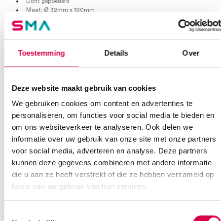
Licht gepoederd
Maat: Ø 32mm x 190mm
Per 144 stuks
Extra informatie
Toestemming
Details
Over
Beoordelingen (0)
Aantal
144 stuks
Deze website maakt gebruik van cookies
Beoordelingen
Afmeting
Ø 32mm
We gebruiken cookies om content en advertenties te
personaliseren, om functies voor social media te bieden en
Waarom Medische Artikelen?
Steriel
onsteriel
Er zijn nog geen beoordelingen.
om ons websiteverkeer te analyseren. Ook delen we
informatie over uw gebruik van onze site met onze partners
Op voorraad? Vandaag besteld, vandaag verzonden
voor social media, adverteren en analyse. Deze partners
Vaste klanten, vaste korting
kunnen deze gegevens combineren met andere informatie
Geen klein order toeslag vanaf €75 bestelwaarde
die u aan ze heeft verstrekt of die ze hebben verzameld op
Wees de eerste om “Mediware ultrasound proben condooms, Ø
We scoren een gemiddelde van 7.1! (11 beoordelingen)
32mm (144)” te beoordelen
basis van uw gebruik van hun services.
Je moet
ingelogd zijn
om een beoordeling te plaatsen.
Toestemmingsselectie