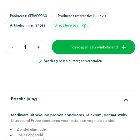
Producent: SERVOPRAX
Producent referentie: H5 1320
Artikelnummer: 27099
Direct leverbaar
Mediware
-
+
Toevoegen aan winkelmand
ultrasound
proben
condooms,
Vandaag besteld, morgen verzonden
Ø
32mm
(144)
aantal
Beschrijving
Mediware ultrasound proben condooms, Ø 32mm, per 144 stuks
Ultrasound Probe condooms voor rectale en vaginale sondes.
Zonder glijmiddel
Losjes opgerold