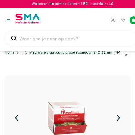
We scoren een gemiddelde van 7.1! (
11 beoordelingen
)
Home
...
Mediware ultrasound proben condooms, Ø 32mm (144)