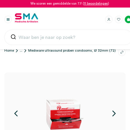
We scoren een gemiddelde van 7.1! (
11 beoordelingen
)
Home
...
Mediware ultrasound proben condooms, Ø 32mm (72)