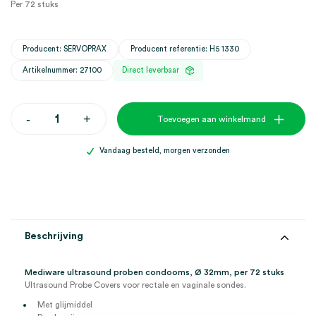
Per 72 stuks
Producent: SERVOPRAX
Producent referentie: H5 1330
Artikelnummer: 27100
Direct leverbaar
Mediware
-
+
Toevoegen aan winkelmand
ultrasound
proben
condooms,
Vandaag besteld, morgen verzonden
Ø
32mm
(72)
aantal
Beschrijving
Mediware ultrasound proben condooms, Ø 32mm, per 72 stuks
Ultrasound Probe Covers voor rectale en vaginale sondes.
Met glijmiddel