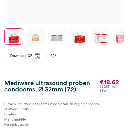
Download QR
€
18.62
Mediware ultrasound proben
€
22.53
incl.
condooms, Ø 32mm (72)
BTW
Ultrasound Probe condooms voor rectale en vaginale sondes.
Ø 32mm x 190mm
Poedervrij
Met glijmiddel
Per stuk verpakt