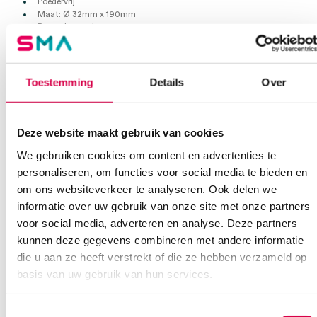
Poedervrij
Maat: Ø 32mm x 190mm
Per stuk verpakt
Per 72 stuks
Extra informatie
Toestemming
Details
Over
Beoordelingen (0)
Aantal
72 stuks
Deze website maakt gebruik van cookies
Beoordelingen
Afmeting
Ø 32mm
We gebruiken cookies om content en advertenties te
personaliseren, om functies voor social media te bieden en
Waarom Medische Artikelen?
Steriel
onsteriel
Er zijn nog geen beoordelingen.
om ons websiteverkeer te analyseren. Ook delen we
informatie over uw gebruik van onze site met onze partners
Op voorraad? Vandaag besteld, vandaag verzonden
voor social media, adverteren en analyse. Deze partners
Vaste klanten, vaste korting
kunnen deze gegevens combineren met andere informatie
Geen klein order toeslag vanaf €75 bestelwaarde
die u aan ze heeft verstrekt of die ze hebben verzameld op
Wees de eerste om “Mediware ultrasound proben condooms, Ø
We scoren een gemiddelde van 7.1! (11 beoordelingen)
basis van uw gebruik van hun services.
32mm (72)” te beoordelen
Je moet
ingelogd zijn
om een beoordeling te plaatsen.
Toestemmingsselectie