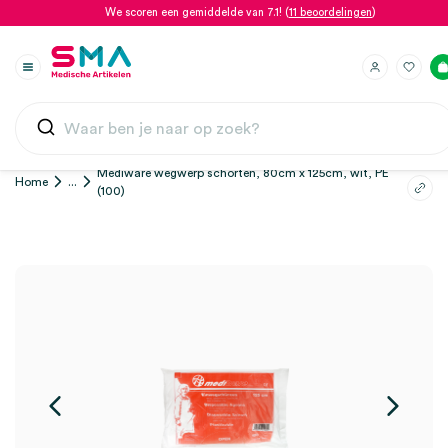
We scoren een gemiddelde van 7.1! (
11 beoordelingen
)
Mediware wegwerp schorten, 80cm x 125cm, wit, PE
Home
...
(100)