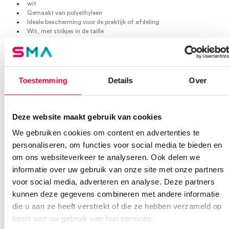
wit
Gemaakt van polyethyleen
Ideale bescherming voor de praktijk of afdeling
Wit, met strikjes in de taille
80 cm breed
125 cm lang
Zak: 100 stuks
Karton: 1000 stuks
Toestemming
Details
Over
Extra informatie
Deze website maakt gebruik van cookies
Beoordelingen (0)
Aantal
100 stuks
We gebruiken cookies om content en advertenties te
personaliseren, om functies voor social media te bieden en
Beoordelingen
Afmeting
80cm x 125cm
om ons websiteverkeer te analyseren. Ook delen we
Waarom Medische Artikelen?
informatie over uw gebruik van onze site met onze partners
Kleur
wit
Er zijn nog geen beoordelingen.
voor social media, adverteren en analyse. Deze partners
Materiaal
PE
kunnen deze gegevens combineren met andere informatie
Op voorraad? Vandaag besteld, vandaag verzonden
die u aan ze heeft verstrekt of die ze hebben verzameld op
Vaste klanten, vaste korting
Steriel
onsteriel
basis van uw gebruik van hun services.
Geen klein order toeslag vanaf €75 bestelwaarde
Wees de eerste om “Mediware wegwerp schorten, 80cm x