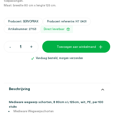
toepassingen.
Maat: breedte 80 cm x lengte 125 cm.
Producent: SERVOPRAX
Producent referentie: H7 0401
Artikelnummer: 27153
Direct leverbaar
Mediware
-
+
Toevoegen aan winkelmand
wegwerp
schorten,
80cm
Vandaag besteld, morgen verzonden
x
125cm,
wit,
PE
(100)
aantal
Beschrijving
Mediware wegwerp schorten, B 80cm x L 125cm, wit, PE, per 100
stuks
Mediware Wegwerpschorten