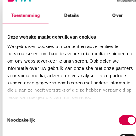
minder pijnlijk en goedkoper genezen in vergelijking met
zilversulfadiazine
Toestemming
Details
Over
Het laat geen resten achter en behoudt zijn functionele
eigenschappen ook na verloop van tijd
Zeer transparant waardoor u het genezingsproces kunt
beoordelen zonder de contactlaag te verwijderen
Deze website maakt gebruik van cookies
®
Wanneer gebruikt u Mepitel
?
We gebruiken cookies om content en advertenties te
personaliseren, om functies voor social media te bieden en
Mepitel met Safetac beschermt de wond en de huid. Mepitel is
bedoeld voor en klinisch bewezen bij diverse wonden, zoals
om ons websiteverkeer te analyseren. Ook delen we
skintears, schaafwonden, gehechte wonden,
informatie over uw gebruik van onze site met onze partners
tweedegraadsbrandwonden, laceraties, gedeeltelijke en volledige
voor social media, adverteren en analyse. Deze partners
huidtransplantaties en diabetische, veneuze en arteriële ulcera.
Verder kan Mepitel gebruikt worden als een beschermlaag op niet-
kunnen deze gegevens combineren met andere informatie
exsuderende wonden, blaren, kwetsbare huid en blootliggende
die u aan ze heeft verstrekt of die ze hebben verzameld op
kwetsbare weefsels.
basis van uw gebruik van hun services.
Dankzij de open structuur van Mepitel kunt u, indien dit aan de orde
is, er zalf op aanbrengen die vervolgens doordringt naar de wond.
Toestemmingsselectie
Extra informatie
Noodzakelijk
Beoordelingen (0)