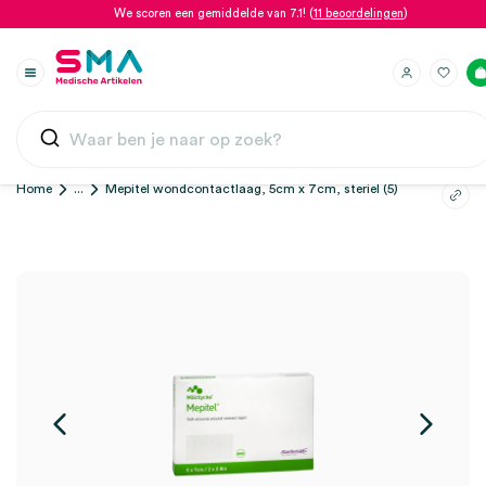
We scoren een gemiddelde van 7.1! (
11 beoordelingen
)
Home
...
Mepitel wondcontactlaag, 5cm x 7cm, steriel (5)