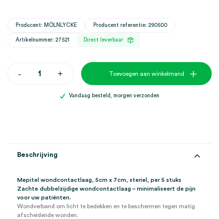
Producent: MÖLNLYCKE
Producent referentie: 290500
Artikelnummer: 27521
Direct leverbaar
Mepitel
-
+
Toevoegen aan winkelmand
wondcontactlaag,
5cm
x
Vandaag besteld, morgen verzonden
7cm,
steriel
(5)
aantal
Beschrijving
Mepitel wondcontactlaag, 5cm x 7cm, steriel, per 5 stuks
Zachte dubbelzijdige wondcontactlaag – minimaliseert de pijn
voor uw patiënten.
Wondverband om licht te bedekken en te beschermen tegen matig
afscheidende wonden.