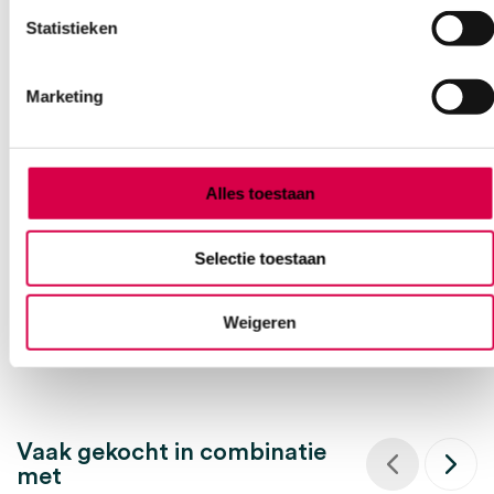
Statistieken
Marketing
Cellona synthetische watten, 15cm x 3m (36)
LOHMANN
36 stuks, 15cm x 3m, onsteriel
Alles toestaan
54.74
Selectie toestaan
Direct leverbaar
59.67
incl. BTW
Weigeren
Vaak gekocht in combinatie
met