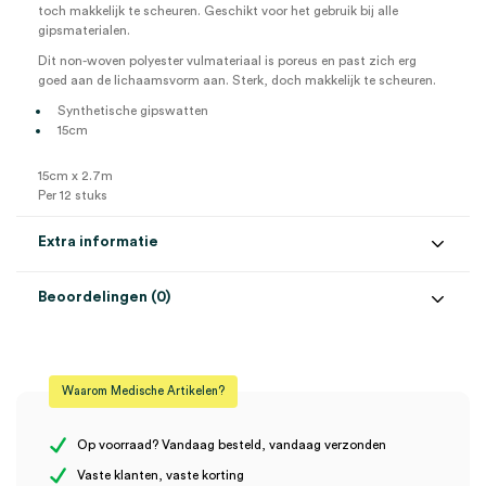
toch makkelijk te scheuren. Geschikt voor het gebruik bij alle
gipsmaterialen.
Dit non-woven polyester vulmateriaal is poreus en past zich erg
goed aan de lichaamsvorm aan. Sterk, doch makkelijk te scheuren.
Synthetische gipswatten
15cm
15cm x 2.7m
Per 12 stuks
Extra informatie
Beoordelingen (0)
Aantal
12 stuks
Beoordelingen
Afmeting
15cm x 2.7m
Waarom Medische Artikelen?
Steriel
onsteriel
Er zijn nog geen beoordelingen.
Op voorraad? Vandaag besteld, vandaag verzonden
Vaste klanten, vaste korting