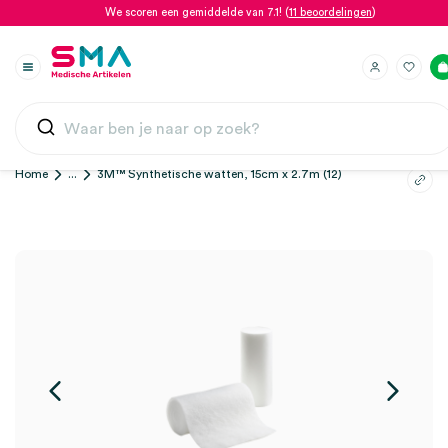
We scoren een gemiddelde van 7.1! (
11 beoordelingen
)
Home
...
3M™ Synthetische watten, 15cm x 2.7m (12)