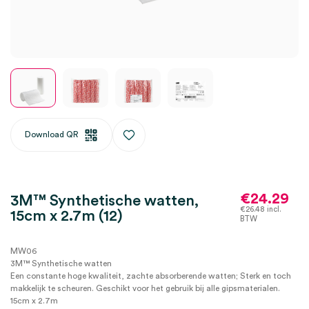
Download QR
€
24.29
3M™ Synthetische watten,
€
26.48
incl.
15cm x 2.7m (12)
BTW
MW06
3M™ Synthetische watten
Een constante hoge kwaliteit, zachte absorberende watten; Sterk en toch
makkelijk te scheuren. Geschikt voor het gebruik bij alle gipsmaterialen.
15cm x 2.7m