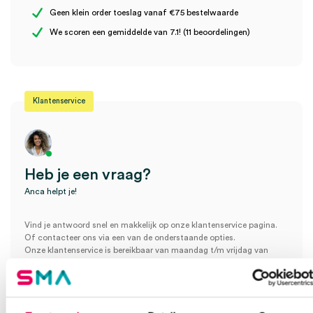
Geen klein order toeslag vanaf €75 bestelwaarde
Wees de eerste om “3M™ Synthetische watten, 15cm x 2.7m
We scoren een gemiddelde van 7.1! (11 beoordelingen)
(12)” te beoordelen
Je moet
ingelogd zijn
om een beoordeling te plaatsen.
Klantenservice
Heb je een vraag?
Anca helpt je!
Vind je antwoord snel en makkelijk op onze klantenservice pagina.
Of contacteer ons via een van de onderstaande opties.
Onze klantenservice is bereikbaar van maandag t/m vrijdag van
08:30 tot 17:00
Bel Anca
E-mail Anca
Contactformulier