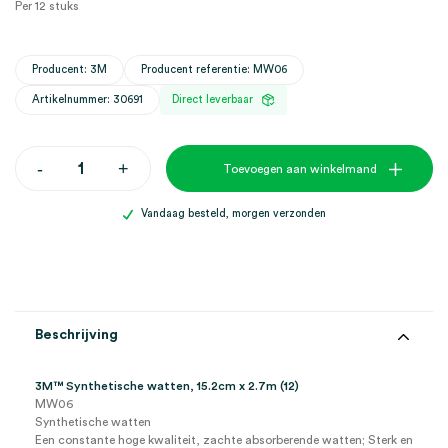
Per 12 stuks
Producent: 3M
Producent referentie: MW06
Artikelnummer: 30691
Direct leverbaar
3M™
-
+
Toevoegen aan winkelmand
Synthetische
watten,
15cm
Vandaag besteld, morgen verzonden
x
2.7m
(12)
aantal
Beschrijving
3M™ Synthetische watten, 15.2cm x 2.7m (12)
MW06
Synthetische watten
Een constante hoge kwaliteit, zachte absorberende watten; Sterk en